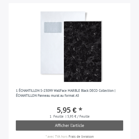
1 ÉCHANTILLON S-23099 WallFace MARBLE Black DECO Collection |
ÉCHANTILLON Panneau mural au format A5
5,95 € *
1
Feuille
| 5,95 € / Feuille
Afficher l’article
*
avec TVA
hors
Frais de livraison