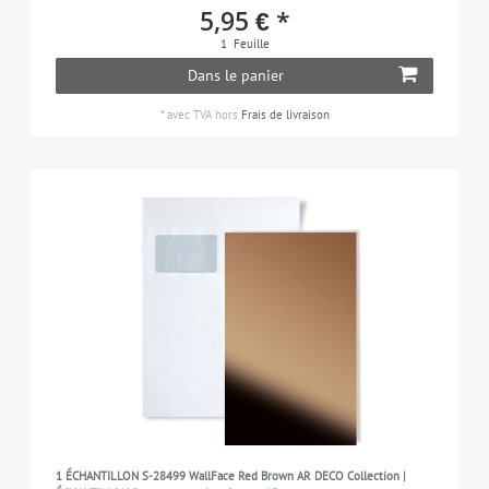
5,95 € *
gris
11
1
Feuille
vert
1
Dans le panier
cuivre
2
*
avec TVA
hors
Frais de livraison
pink
1
rouge
1
noir
4
argent
5
blanc
5
1 ÉCHANTILLON S-28499 WallFace Red Brown AR DECO Collection |