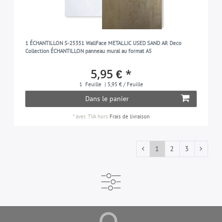
1 ÉCHANTILLON S-25351 WallFace METALLIC USED SAND AR Deco
Collection ÉCHANTILLON panneau mural au format A5
5,95 € *
1
Feuille
| 5,95 € / Feuille
Dans le panier
*
avec TVA
hors
Frais de livraison
1
2
3