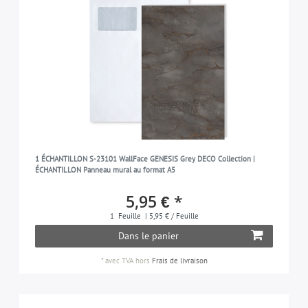
1 ÉCHANTILLON S-23101 WallFace GENESIS Grey DECO Collection |
ÉCHANTILLON Panneau mural au format A5
5,95 € *
1
Feuille
| 5,95 € / Feuille
Dans le panier
*
avec TVA
hors
Frais de livraison