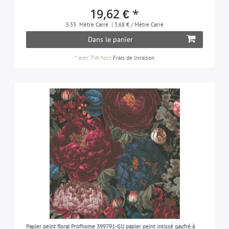
19,62 € *
5.33
Mètre Carré
| 3,68 € / Mètre Carré
Dans le panier
*
avec TVA
hors
Frais de livraison
Papier peint floral Profhome 399791-GU papier peint intissé gaufré à