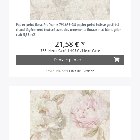
Papier peint floral Profhome 791673-GU papier peint intissé gaufré à
chaud légèrement texturé avec des ornements floraux mat blanc gris-
clair 5,33 m2
21,58 € *
5.33
Mètre Carré
| 4,05 € / Mètre Carré
Dans le panier
*
avec TVA
hors
Frais de livraison