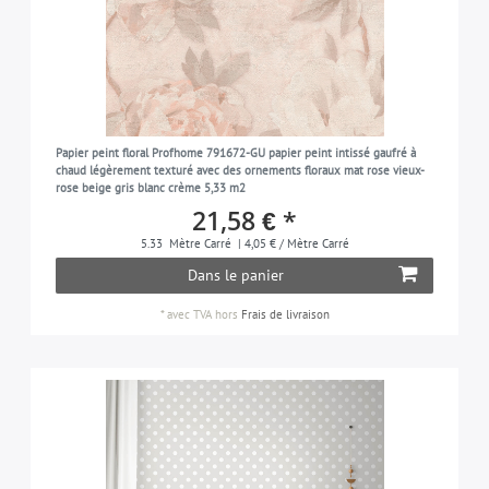
Papier peint floral Profhome 791672-GU papier peint intissé gaufré à
chaud légèrement texturé avec des ornements floraux mat rose vieux-
rose beige gris blanc crème 5,33 m2
21,58 € *
5.33
Mètre Carré
| 4,05 € / Mètre Carré
Dans le panier
*
avec TVA
hors
Frais de livraison