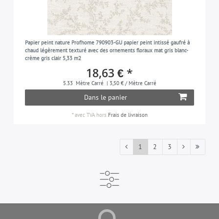
Papier peint nature Profhome 790903-GU papier peint intissé gaufré à
chaud légèrement texturé avec des ornements floraux mat gris blanc-
crème gris clair 5,33 m2
18,63 € *
5.33
Mètre Carré
| 3,50 € / Mètre Carré
Dans le panier
*
avec TVA
hors
Frais de livraison
1
2
3