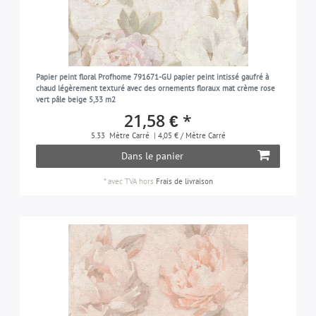
Papier peint floral Profhome 791671-GU papier peint intissé gaufré à
chaud légèrement texturé avec des ornements floraux mat crème rose
vert pâle beige 5,33 m2
21,58 € *
5.33
Mètre Carré
| 4,05 € / Mètre Carré
Dans le panier
*
avec TVA
hors
Frais de livraison