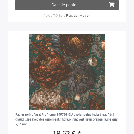
Dans le panier
*
avec TVA
hors
Frais de livraison
Papier peint floral Profhome 399793-GU papier peint intissé gaufré à
chaud lisse avec des ornements floraux mat vert brun orange jaune gris
5,33 m2
19,62 € *