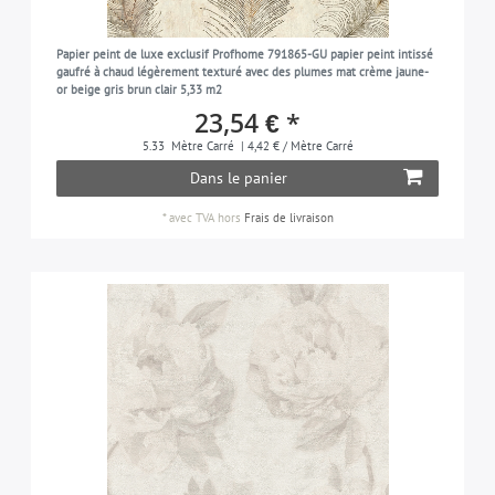
rouge
4
Papier peint de luxe exclusif Profhome 791865-GU papier peint intissé
noir
8
gaufré à chaud légèrement texturé avec des plumes mat crème jaune-
or beige gris brun clair 5,33 m2
gris-soie
2
23,54 € *
argent
7
5.33
Mètre Carré
| 4,42 € / Mètre Carré
bleu-turquoise
3
Dans le panier
violet
6
*
avec TVA
hors
Frais de livraison
blanc
33