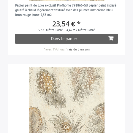
ton-sur-ton
8
Papier peint de luxe exclusif Profhome 791866-GU papier peint intissé
vert-clair
1
gaufré à chaud légèrement texturé avec des plumes mat crème bleu
traditionnel
2
brun rouge jaune 5,33 m2
rose-clair
3
23,54 € *
used look
7
gris-silex
1
5.33
Mètre Carré
| 4,42 € / Mètre Carré
d'oiseaux
15
Dans le panier
violet
4
menthe
*
avec TVA
hors
Frais de livraison
2
vert-olive
4
orange
10
orange-rouge
2
turquoise-pastel
2
violet-pastel
2
pétrole
2
rose-vif
8
rose
21