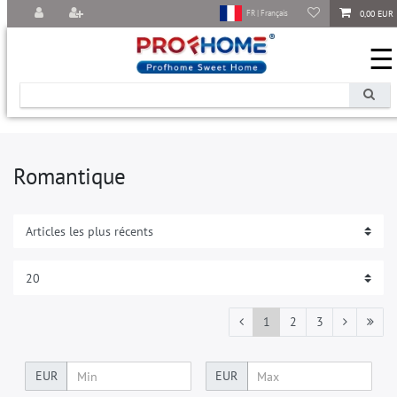
0,00 EUR
FR | Français
☰
Romantique
1
2
3
EUR
EUR