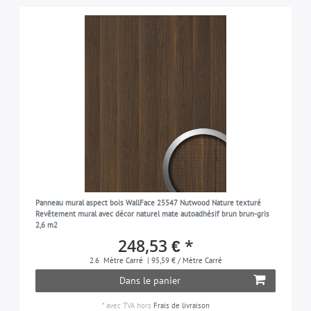
Panneau mural aspect bois WallFace 25547 Nutwood Nature texturé
Revêtement mural avec décor naturel mate autoadhésif brun brun-gris
2,6 m2
248,53 € *
2.6
Mètre Carré
| 95,59 € / Mètre Carré
Dans le panier
*
avec TVA
hors
Frais de livraison