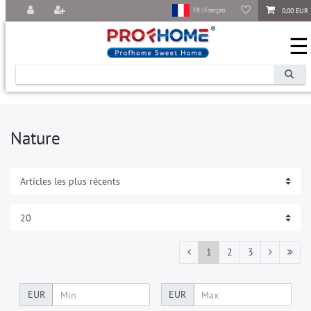
0,00 EUR
FR | Français
☰
Nature
1
2
3
EUR
EUR