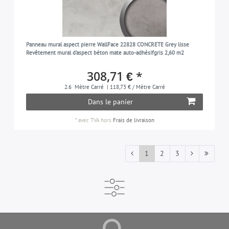
Panneau mural aspect pierre WallFace 22828 CONCRETE Grey lisse
Revêtement mural d'aspect béton mate auto-adhésifgris 2,60 m2
308,71 € *
2.6
Mètre Carré
| 118,73 € / Mètre Carré
Dans le panier
*
avec TVA
hors
Frais de livraison
1
2
3