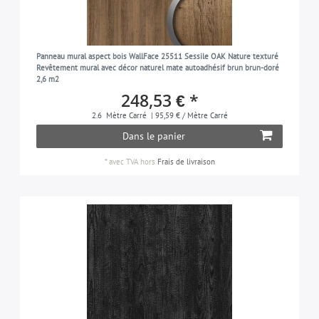
Panneau mural aspect bois WallFace 25511 Sessile OAK Nature texturé
Revêtement mural avec décor naturel mate autoadhésif brun brun-doré
2,6 m2
248,53 € *
2.6
Mètre Carré
| 95,59 € / Mètre Carré
Dans le panier
*
avec TVA
hors
Frais de livraison