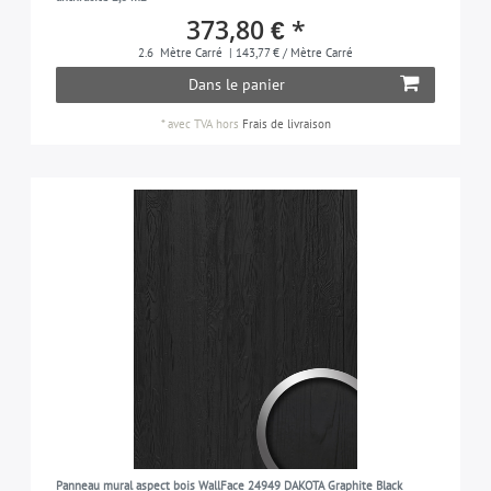
373,80 € *
2.6
Mètre Carré
| 143,77 € / Mètre Carré
Dans le panier
*
avec TVA
hors
Frais de livraison
Panneau mural aspect bois WallFace 24949 DAKOTA Graphite Black