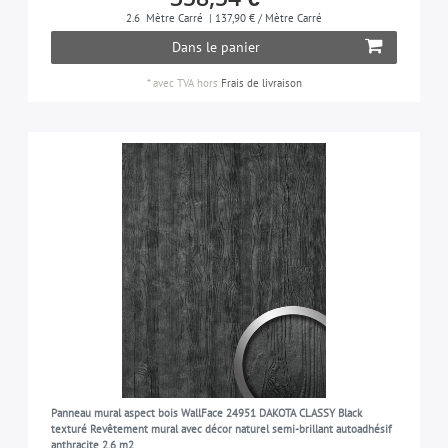
2.6
Mètre Carré
| 137,90 € / Mètre Carré
Dans le panier
*
avec TVA
hors
Frais de livraison
Panneau mural aspect bois WallFace 24951 DAKOTA CLASSY Black
texturé Revêtement mural avec décor naturel semi-brillant autoadhésif
anthracite 2,6 m2