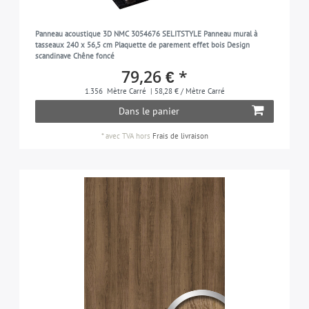
Panneau acoustique 3D NMC 3054676 SELITSTYLE Panneau mural à
tasseaux 240 x 56,5 cm Plaquette de parement effet bois Design
scandinave Chêne foncé
79,26 € *
1.356
Mètre Carré
| 58,28 € / Mètre Carré
Dans le panier
*
avec TVA
hors
Frais de livraison