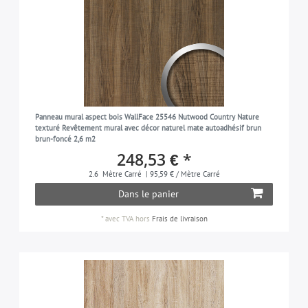
Panneau mural aspect bois WallFace 25546 Nutwood Country Nature
texturé Revêtement mural avec décor naturel mate autoadhésif brun
brun-foncé 2,6 m2
248,53 € *
2.6
Mètre Carré
| 95,59 € / Mètre Carré
Dans le panier
*
avec TVA
hors
Frais de livraison