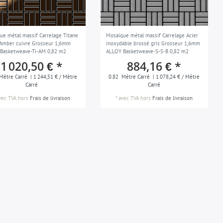
ue métal massif Carrelage Titane
Mosaïque métal massif Carrelage Acier
 Amber cuivre Grosseur 1,6mm
inoxydable brossé gris Grosseur 1,6mm
Basketweave-Ti-AM 0,82 m2
ALLOY Basketweave-S-S-B 0,82 m2
1 020,50 € *
884,16 € *
Mètre Carré
| 1 244,51 € / Mètre
0.82
Mètre Carré
| 1 078,24 € / Mètre
Carré
Carré
vec TVA
hors
Frais de livraison
*
avec TVA
hors
Frais de livraison