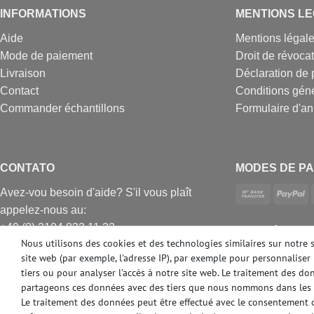
INFORMATIONS
MENTIONS L
Aide
Mentions légal
Mode de paiement
Droit de révoca
Livraison
Déclaration de 
Contact
Conditions gén
Commander échantillons
Formulaire d'an
CONTATO
MODES DE PA
Avez-vou besoin d'aide? S'il vous plaît
appelez-nous au:
+49 (0) 2104 833 11 22
DES MÉDIAS 
Nous utilisons des cookies et des technologies similaires sur notre 
Heures d'ouverture du centre d'appels du
site web (par exemple, l'adresse IP), par exemple pour personnaliser 
lundi au vendredi de
tiers ou pour analyser l'accès à notre site web. Le traitement des d
10:00 alle 16:00 (MEZ)
partageons ces données avec des tiers que nous nommons dans les 
E-mail: info@profhome.fr
Le traitement des données peut être effectué avec le consentement ou