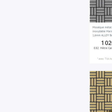
toutes les pièces (salon, chambre,
4
cuisine, salle de bains, etc.) et aux
jeux d'eau
toutes les pièces, les piscines, les
2
Mosaïque métal 
jeux d'eau et aux espaces
inoxydable Mari
extérieurs qui sont soumis à l'eau
1,6mm ALLOY Ba
saumâtre
m2
1 02
0.82
Mètre Car
*
avec TVA
h