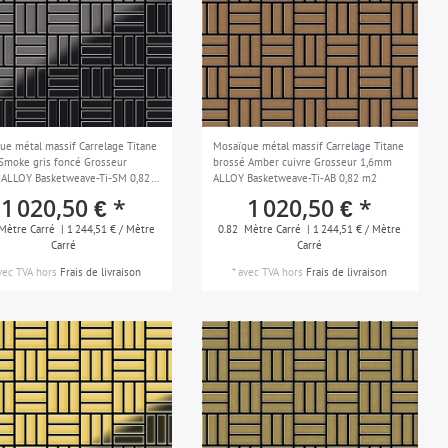
ue métal massif Carrelage Titane
Mosaïque métal massif Carrelage Titane
 Smoke gris foncé Grosseur
brossé Amber cuivre Grosseur 1,6mm
ALLOY Basketweave-Ti-SM 0,82
ALLOY Basketweave-Ti-AB 0,82 m2
1 020,50 € *
1 020,50 € *
Mètre Carré
| 1 244,51 € / Mètre
0.82
Mètre Carré
| 1 244,51 € / Mètre
Carré
Carré
vec TVA
hors
Frais de livraison
*
avec TVA
hors
Frais de livraison