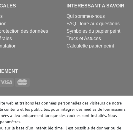
EGALES
INTERESSANT A SAVOIR
es
Qui sommes-nous
tion
FAQ - foire aux questions
protection des données
Symboles du papier peint
érales
Trucs et Astuces
nulation
Calculette papier peint
IEMENT
SOCIAUX
site web et traitons les données personnelles des visiteurs de notre
le contenu et les publicités, pour intégrer des médias de fournisseurs
onnées a lieu uniquement lorsque des cookies sont installés. Nous
paramètres.
 sur la base d'un intérêt légitime. Il est possible de donner ou de