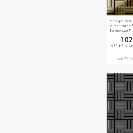
Mosaïque métal 
miroir Gold do
Basketweave-Ti
1 02
0.82
Mètre Car
*
avec TVA
h