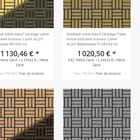
ue métal massif Carrelage Laiton
Mosaïque métal massif Carrelage Titane
 doré Grosseur 1,6mm ALLOY
brossé Gold doré Grosseur 1,6mm
weave-BM 0,82 m2
ALLOY Basketweave-Ti-GB 0,82 m2
1 130,46 € *
1 020,50 € *
Mètre Carré
| 1 378,61 € / Mètre
0.82
Mètre Carré
| 1 244,51 € / Mètre
Carré
Carré
vec TVA
hors
Frais de livraison
*
avec TVA
hors
Frais de livraison