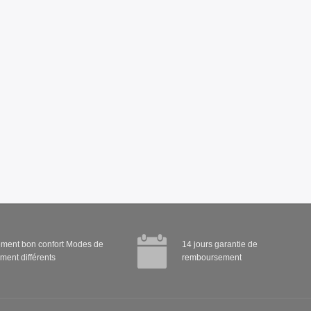
ment bon confort Modes de
14 jours garantie de
ment différents
remboursement