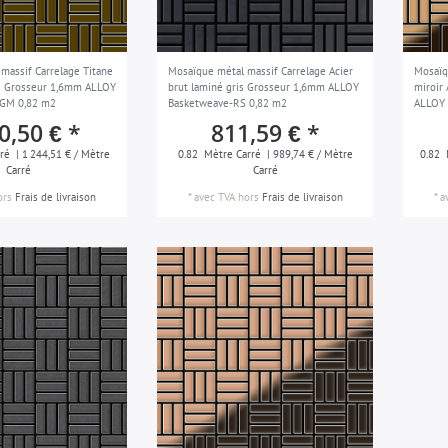
massif Carrelage Titane
Mosaïque métal massif Carrelage Acier
Mosaïq
ré Grosseur 1,6mm ALLOY
brut laminé gris Grosseur 1,6mm ALLOY
miroir
-GM 0,82 m2
Basketweave-RS 0,82 m2
ALLOY 
0,50 € *
811,59 € *
ré
| 1 244,51 € / Mètre
0.82
Mètre Carré
| 989,74 € / Mètre
0.82
Carré
Carré
ors
Frais de livraison
*
avec TVA
hors
Frais de livraison
*
a