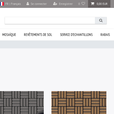
Se connecter
Enregistrer
0
0,00 EUR
FR | Français
MOSAÏQUE
REVÊTEMENTS DE SOL
SERVICE D’ECHANTILLONS
RABAIS