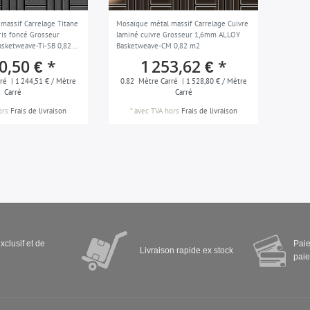
massif Carrelage Titane
Mosaïque métal massif Carrelage Cuivre
is foncé Grosseur
laminé cuivre Grosseur 1,6mm ALLOY
sketweave-Ti-SB 0,82
Basketweave-CM 0,82 m2
0,50 € *
1 253,62 € *
ré
| 1 244,51 € / Mètre
0.82
Mètre Carré
| 1 528,80 € / Mètre
Carré
Carré
ors
Frais de livraison
*
avec TVA
hors
Frais de livraison
xclusif et de
Paie
Livraison rapide ex stock
paie