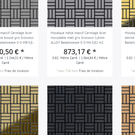
massif Carrelage Acier
Mosaïque métal massif Carrelage Acier
Mosaïq
ne brossé gris Grosseur
inoxydable matt gris Grosseur 1,6mm
laminé
sketweave-S-S-MB 0,82
ALLOY Basketweave-S-S-MA 0,82 m2
Basket
0,50 € *
873,17 € *
ré
| 1 244,51 € / Mètre
0.82
Mètre Carré
| 1 064,84 € / Mètre
0.82
Carré
Carré
ors
Frais de livraison
*
avec TVA
hors
Frais de livraison
*
a