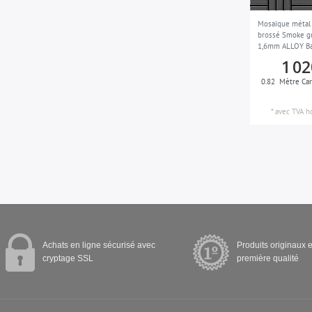
Mosaïque métal 
brossé Smoke gr
1,6mm ALLOY Ba
m2
1 02
0.82
Mètre Car
*
avec TVA
h
Achats en ligne sécurisé avec
Produits originaux e
cryptage SSL
première qualité