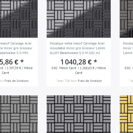
massif Carrelage Acier
Mosaïque métal massif Carrelage Acier
Mosaïq
ne miroir gris Grosseur
inoxydable miroir gris Grosseur 1,6mm
miroir
asketweave-S-S-MM
ALLOY Basketweave-S-S-M 0,82 m2
1,6mm 
m2
5,86 € *
1 040,28 € *
ré
| 1 397,39 € / Mètre
0.82
Mètre Carré
| 1 268,63 € / Mètre
0.82
Carré
Carré
ors
Frais de livraison
*
avec TVA
hors
Frais de livraison
*
a