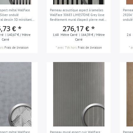
spect métal WallFace
Panneau acoustique aspect à lamelles
Pannea
Silver ondulé
WallFace 30683 LIMESTONE Grey lisse
29204 
l dessin 3D miroitant
Revêtement mural d'aspect pierre mate
ondulé
ent 2,6 m2
gris noir 1,68 m2
brossé 
,73 € *
276,17 € *
cuivre
rré
| 140,67 € / Mètre
1.68
Mètre Carré
| 164,39 € / Mètre
2.6
Carré
Carré
ors
Frais de livraison
*
avec TVA
hors
Frais de livraison
*
a
spect métal WallFace
Panneau mural aspect cuir WallFace
Pannea