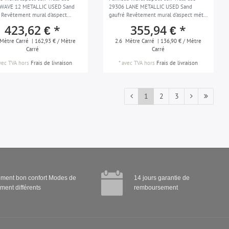
 WAVE 12 METALLIC USED Sand
29306 LANE METALLIC USED Sand
 Revêtement mural d'aspect
gaufré Revêtement mural d'aspect métal
mate autoadhésif brun sable 2,6
mate autoadhésif platine gris 2,6 m2
423,62 € *
355,94 € *
Mètre Carré
| 162,93 € / Mètre
2.6
Mètre Carré
| 136,90 € / Mètre
Carré
Carré
vec TVA
hors
Frais de livraison
*
avec TVA
hors
Frais de livraison
1
2
3
ment bon confort Modes de
14 jours garantie de
ment différents
remboursement