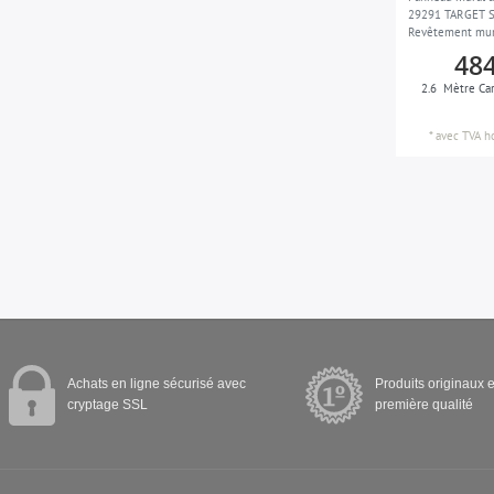
29291 TARGET Si
Revêtement mura
autoadhésif arg
484
2.6
Mètre Ca
*
avec TVA
h
Achats en ligne sécurisé avec
Produits originaux e
cryptage SSL
première qualité