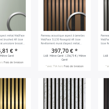
spect métal WallFace
Panneau acoustique aspect à lamelles
Pannea
el brushed AR lisse
WallFace 31130 Rosegold AR lisse
WallFa
l unicolore brossé
Revêtement mural d'aspect métal
lisse 
rasion argent 2,6 m2
miroitant résistant à l'abrasion bronze
brossé 
,81 € *
397,70 € *
noir 1,68 m2
1,68 m
Mètre Carré
1.68
Mètre Carré
| 236,73 € / Mètre
1.68
Carré
ors
Frais de livraison
*
avec TVA
hors
Frais de livraison
*
a