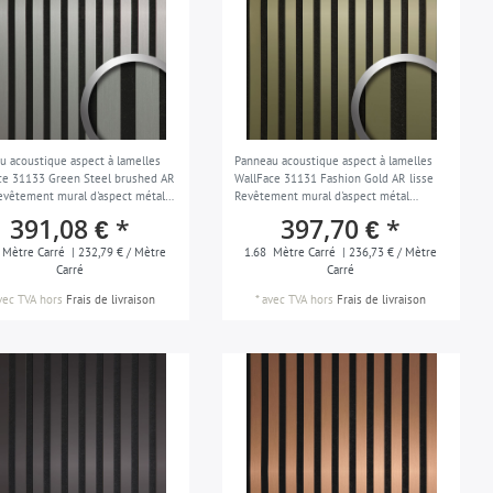
u acoustique aspect à lamelles
Panneau acoustique aspect à lamelles
ce 31133 Green Steel brushed AR
WallFace 31131 Fashion Gold AR lisse
Revêtement mural d'aspect métal
Revêtement mural d'aspect métal
résistant à l'abrasion argent noir
miroitant résistant à l'abrasion or noir
391,08 € *
397,70 € *
2
1,68 m2
Mètre Carré
| 232,79 € / Mètre
1.68
Mètre Carré
| 236,73 € / Mètre
Carré
Carré
vec TVA
hors
Frais de livraison
*
avec TVA
hors
Frais de livraison