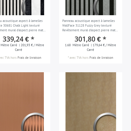
u acoustique aspect à lamelles
Panneau acoustique aspect à lamelles
ce 30681 Chalk Light texturé
WallFace 31128 Fuzzy Grey texturé
ment mural d'aspect pierre mate
Revêtement mural d'aspect pierre mate
ir 1,68 m2
gris noir 1,68 m2
339,24 € *
301,80 € *
Mètre Carré
| 201,93 € / Mètre
1.68
Mètre Carré
| 179,64 € / Mètre
Carré
Carré
vec TVA
hors
Frais de livraison
*
avec TVA
hors
Frais de livraison