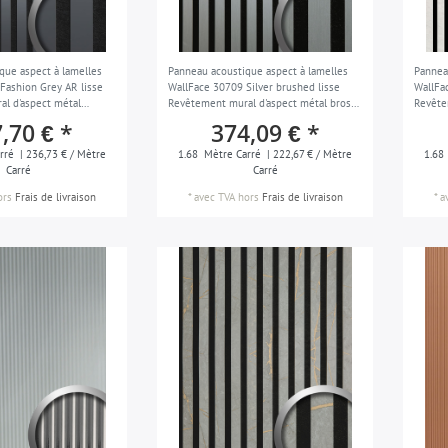
que aspect à lamelles
Panneau acoustique aspect à lamelles
Pannea
Fashion Grey AR lisse
WallFace 30709 Silver brushed lisse
WallFa
l d'aspect métal
Revêtement mural d'aspect métal brossé
Revête
nt à l'abrasion gris noir
gris noir 1,68 m2
gris no
,70 € *
374,09 € *
rré
| 236,73 € / Mètre
1.68
Mètre Carré
| 222,67 € / Mètre
1.68
Carré
Carré
ors
Frais de livraison
*
avec TVA
hors
Frais de livraison
*
a