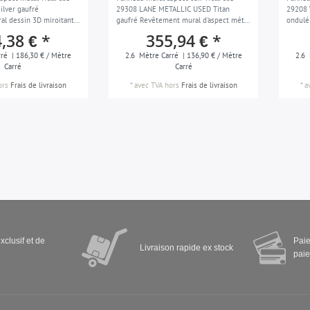
lver gaufré
29308 LANE METALLIC USED Titan
29208
l dessin 3D miroitant
gaufré Revêtement mural d'aspect métal
ondulé
ent 2,6 m2
mate autoadhésif noir gris 2,6 m2
métal 
,38 € *
355,94 € *
m2
rré
| 186,30 € / Mètre
2.6
Mètre Carré
| 136,90 € / Mètre
2.6
Carré
Carré
ors
Frais de livraison
*
avec TVA
hors
Frais de livraison
*
a
xclusif et de
Paie
Livraison rapide ex stock
paie