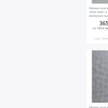
sable
6
Panneau mural a
noir
13
29202 WAVE 12 
Revêtement mura
brun-noir
6
autoadhésif arg
365
gris-noir
1
2.6
Mètre Ca
gris-soie
2
*
avec TVA
h
argent
4
brun-terre
1
violet
4
blanc
3
Panneau mural a