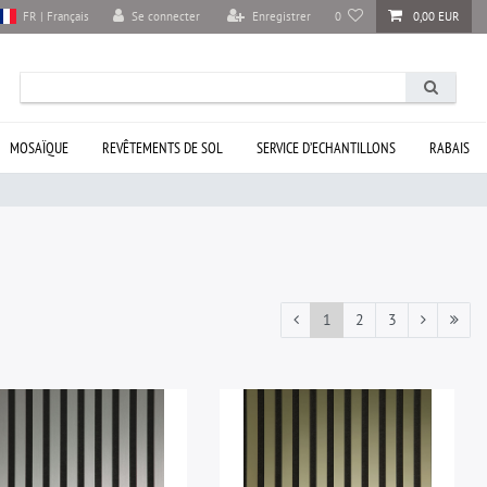
Se connecter
Enregistrer
0
0,00 EUR
FR | Français
MOSAÏQUE
REVÊTEMENTS DE SOL
SERVICE D’ECHANTILLONS
RABAIS
1
2
3