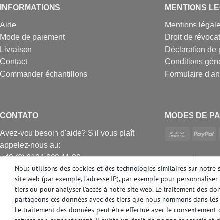
INFORMATIONS
MENTIONS L
Aide
Mentions légal
Mode de paiement
Droit de révoca
Livraison
Déclaration de 
Contact
Conditions gén
Commander échantillons
Formulaire d'an
CONTATO
MODES DE PA
Avez-vou besoin d'aide? S'il vous plaît
appelez-nous au:
+49 (0) 2104 833 11 22
DES MÉDIAS 
Nous utilisons des cookies et des technologies similaires sur notre 
Heures d'ouverture du centre d'appels du
site web (par exemple, l'adresse IP), par exemple pour personnaliser 
lundi au vendredi de
tiers ou pour analyser l'accès à notre site web. Le traitement des d
10:00 alle 16:00 (MEZ)
partageons ces données avec des tiers que nous nommons dans les 
E-mail: info@profhome.fr
Le traitement des données peut être effectué avec le consentement ou