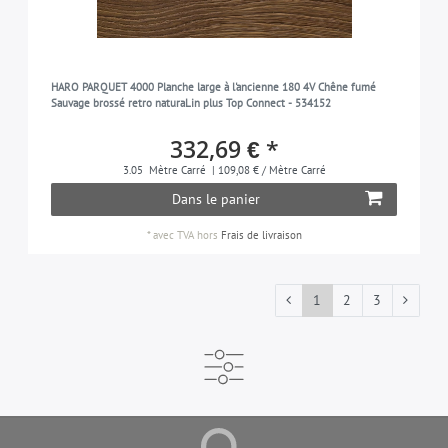
HARO PARQUET 4000 Planche large à l'ancienne 180 4V Chêne fumé
Sauvage brossé retro naturaLin plus Top Connect - 534152
332,69 € *
3.05
Mètre Carré
| 109,08 € / Mètre Carré
Dans le panier
*
avec TVA
hors
Frais de livraison
1
2
3