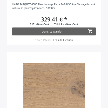
HARO PARQUET 4000 Planche large Plaza 240 4V Chêne Sauvage brossé
naturaLin plus Top Connect - 536975
329,41 € *
3.17
Mètre Carré
| 103,91 € / Mètre Carré
Dans le panier
*
avec TVA
hors
Frais de livraison