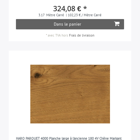
324,08 € *
3.17
Mètre Carré
| 102,23 € / Mètre Carré
Dans le panier
*
avec TVA
hors
Frais de livraison
HARO PARQUET 4000 Planche large à l'ancienne 180 4V Chêne Markant