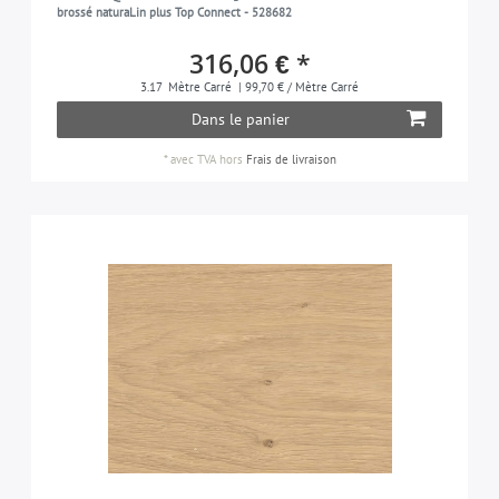
brossé naturaLin plus Top Connect - 528682
316,06 € *
3.17
Mètre Carré
| 99,70 € / Mètre Carré
Dans le panier
*
avec TVA
hors
Frais de livraison