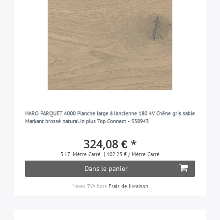
HARO PARQUET 4000 Planche large à l'ancienne 180 4V Chêne gris sable
Markant brossé naturaLin plus Top Connect - 538943
324,08 € *
3.17
Mètre Carré
| 102,23 € / Mètre Carré
Dans le panier
*
avec TVA
hors
Frais de livraison