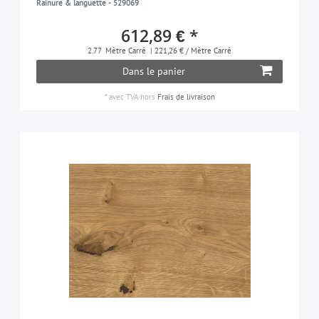
Rainure & languette - 529069
ca. 3,5 mm
50
612,89 € *
ca. 4,2 mm
1
2.77
Mètre Carré
| 221,26 € / Mètre Carré
Dans le panier
*
avec TVA
hors
Frais de livraison