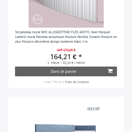
3d panneau mural NMC ALLEGRETTINO FLEX ARSTYL Noel Marquet
Lambris mural Panneau acoustique Moulure flexible Cimaise Moulure en
stuc Moulure décorative design moderne blanc 2 m
UVP 172,85 €
164,21 € *
2
Mètre
| 82,10 € / Mètre
Dans le panier
*
avec TVA
hors
Frais de livraison