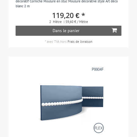
décoratif Corniche Moulure en stuc Moulure décorative style Art déco
blanc 2 m
119,20 € *
2
Mètre
| 59,60 € / Mètre
Dans le panier
*
avec TVA
hors
Frais de livraison