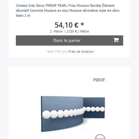
Cimaise Orac Decor P9904F PEARL Frise Moulure flexible Élément
décoratif Corniche Moulure en stuc Moulure décorative style Art déco
blanc 2 m
54,10 € *
2
Mètre
| 27,05 € / Mètre
Dans le panier
*
avec TVA
hors
Frais de livraison