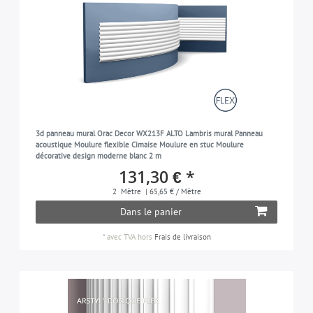
3d panneau mural Orac Decor WX213F ALTO Lambris mural Panneau
acoustique Moulure flexible Cimaise Moulure en stuc Moulure
décorative design moderne blanc 2 m
131,30 € *
2
Mètre
| 65,65 € / Mètre
Dans le panier
*
avec TVA
hors
Frais de livraison