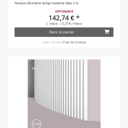
Moulure décorative design moderne blanc 2 m
UVP 158,60 €
142,74 € *
2
Mètre
| 71,37 € / Mètre
Dans le panier
*
avec TVA
hors
Frais de livraison