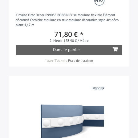
Cimaise Orac Decor P9903F BOBBIN Frise Moulure flexible Élément
décoratif Corniche Moulure en stuc Moulure décorative style Art déco
blanc 1,17 m
71,80 € *
2
Mètre
| 35,90 € / Mètre
Dans le panier
*
avec TVA
hors
Frais de livraison