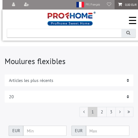
0,00 EUR
FR | Français
☰
Moulures flexibles
1
2
3
EUR
EUR