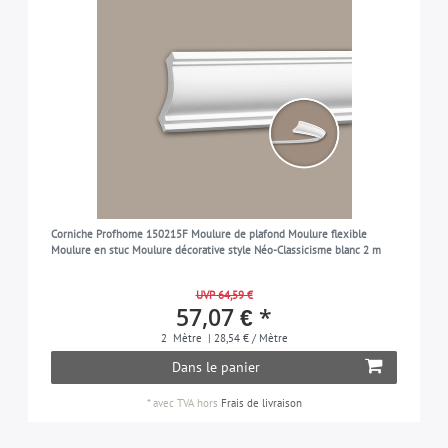
Corniche Profhome 150215F Moulure de plafond Moulure flexible
Moulure en stuc Moulure décorative style Néo-Classicisme blanc 2 m
UVP 64,59 €
57,07 € *
2
Mètre
| 28,54 € / Mètre
Dans le panier
*
avec TVA
hors
Frais de livraison