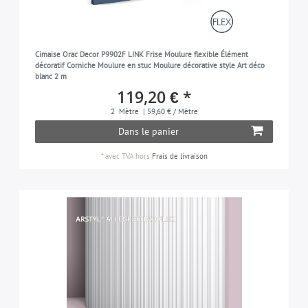
Cimaise Orac Decor P9902F LINK Frise Moulure flexible Élément
décoratif Corniche Moulure en stuc Moulure décorative style Art déco
blanc 2 m
119,20 € *
2
Mètre
| 59,60 € / Mètre
Dans le panier
*
avec TVA
hors
Frais de livraison