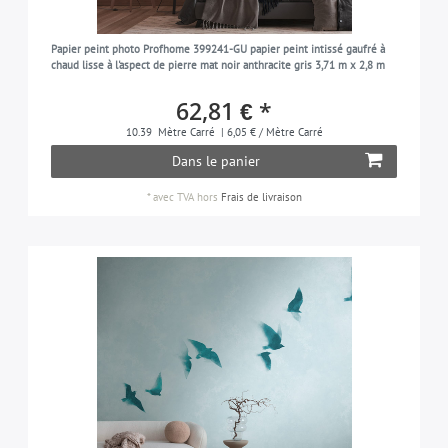
effet textile
64
gris-poussière
5
à motif animalier
60
Papier peint photo Profhome 399241-GU papier peint intissé gaufré à
bleu-pigeon
5
chaud lisse à l'aspect de pierre mat noir anthracite gris 3,71 m x 2,8 m
toile de Jouy
23
taupe
7
62,81 € *
ton-sur-ton
42
turquoise
5
10.39
Mètre Carré
| 6,05 € / Mètre Carré
traditionnel
15
bleu-turquoise
9
Dans le panier
les unis | unicolore
432
violet
24
*
avec TVA
hors
Frais de livraison
used look
114
blanc
295
d'oiseaux
39
motif zébre
5