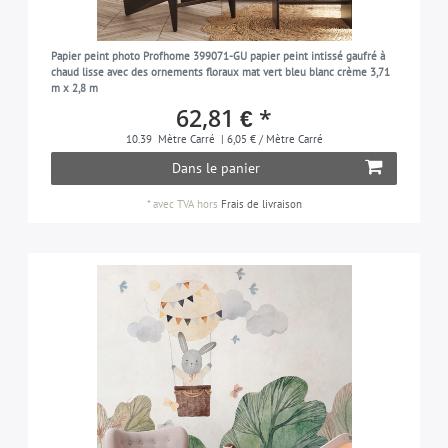
Papier peint photo Profhome 399071-GU papier peint intissé gaufré à
chaud lisse avec des ornements floraux mat vert bleu blanc crème 3,71
m x 2,8 m
62,81 € *
10.39
Mètre Carré
| 6,05 € / Mètre Carré
Dans le panier
*
avec TVA
hors
Frais de livraison