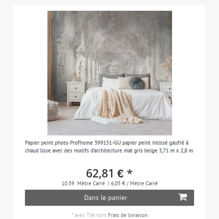
Papier peint photo Profhome 399151-GU papier peint intissé gaufré à
chaud lisse avec des motifs d'architecture mat gris beige 3,71 m x 2,8 m
62,81 € *
10.39
Mètre Carré
| 6,05 € / Mètre Carré
Dans le panier
*
avec TVA
hors
Frais de livraison