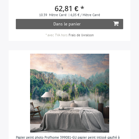
62,81 € *
10.39
Mètre Carré
| 6,05 € / Mètre Carré
Dans le panier
*
avec TVA
hors
Frais de livraison
Papier peint photo Profhome 399081-GU papier peint intissé gaufré à