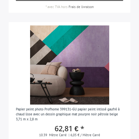
*
avec TVA
hors
Frais de livraison
Papier peint photo Profhome 399131-GU papier peint intissé gaufré à
chaud lisse avec un dessin graphique mat pourpre noir pétrole beige
3,71 m x 2,8 m
62,81 € *
10.39
Mètre Carré
| 6,05 € / Mètre Carré