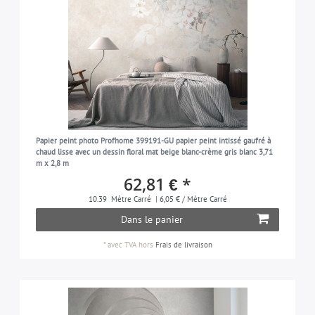
Papier peint photo Profhome 399191-GU papier peint intissé gaufré à
chaud lisse avec un dessin floral mat beige blanc-crème gris blanc 3,71
m x 2,8 m
62,81 € *
10.39
Mètre Carré
| 6,05 € / Mètre Carré
Dans le panier
*
avec TVA
hors
Frais de livraison