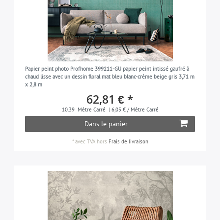
Papier peint photo Profhome 399211-GU papier peint intissé gaufré à
chaud lisse avec un dessin floral mat bleu blanc-crème beige gris 3,71 m
x 2,8 m
62,81 € *
10.39
Mètre Carré
| 6,05 € / Mètre Carré
Dans le panier
*
avec TVA
hors
Frais de livraison