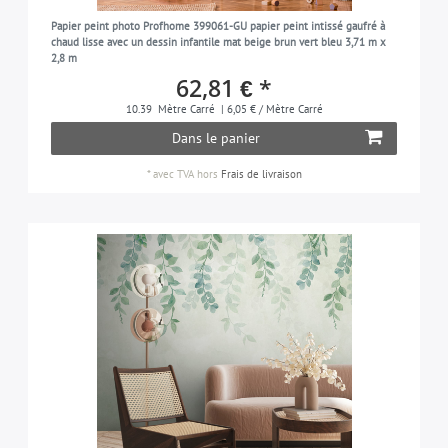
Papier peint photo Profhome 399061-GU papier peint intissé gaufré à
chaud lisse avec un dessin infantile mat beige brun vert bleu 3,71 m x
2,8 m
62,81 € *
10.39
Mètre Carré
| 6,05 € / Mètre Carré
Dans le panier
*
avec TVA
hors
Frais de livraison