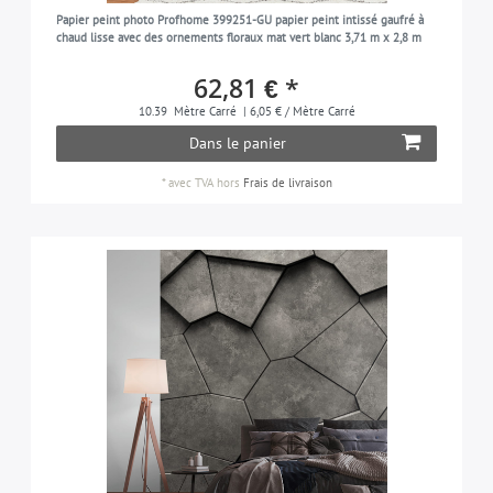
métalisé
4
Papier peint photo Profhome 399251-GU papier peint intissé gaufré à
vert-menthe
5
chaud lisse avec des ornements floraux mat vert blanc 3,71 m x 2,8 m
accents métalliques
156
orange
54
62,81 € *
nature
126
violet-pastel
5
10.39
Mètre Carré
| 6,05 € / Mètre Carré
ornements
64
Dans le panier
blanc-perlé
13
palmiers
103
pétrole
*
avec TVA
hors
Frais de livraison
23
motif de losanges
8
rose-vif
19
rétro
25
platine
8
romantique
91
rose
73
roseau
4
rouge
92
shabby chic
20
noir
138
imitation enduit decoratif
78
argent
75
aspect de pierre
154
gris-argent
9
rayures | rayé
39
vert-émeraude
4