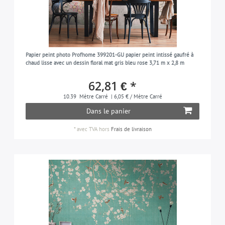
Papier peint photo Profhome 399201-GU papier peint intissé gaufré à
chaud lisse avec un dessin floral mat gris bleu rose 3,71 m x 2,8 m
62,81 € *
10.39
Mètre Carré
| 6,05 € / Mètre Carré
Dans le panier
*
avec TVA
hors
Frais de livraison