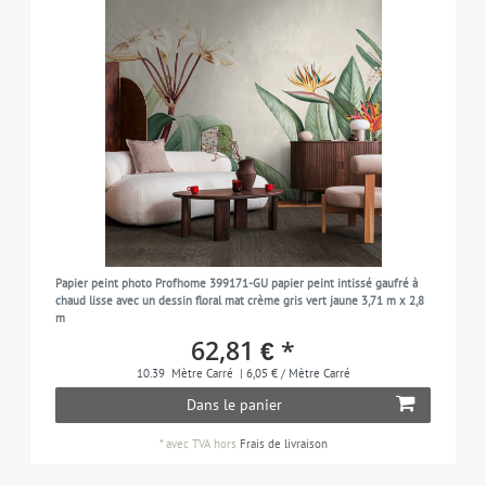
Papier peint photo Profhome 399171-GU papier peint intissé gaufré à
chaud lisse avec un dessin floral mat crème gris vert jaune 3,71 m x 2,8
m
62,81 € *
10.39
Mètre Carré
| 6,05 € / Mètre Carré
Dans le panier
*
avec TVA
hors
Frais de livraison