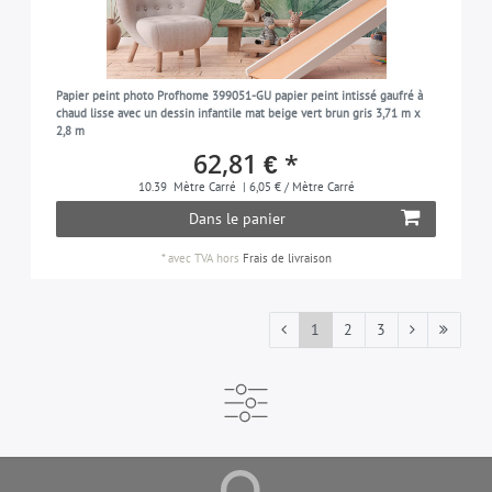
Papier peint photo Profhome 399051-GU papier peint intissé gaufré à
chaud lisse avec un dessin infantile mat beige vert brun gris 3,71 m x
2,8 m
62,81 € *
10.39
Mètre Carré
| 6,05 € / Mètre Carré
Dans le panier
*
avec TVA
hors
Frais de livraison
1
2
3