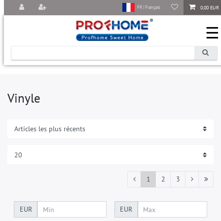
0,00 EUR
FR | Français
☰
Vinyle
1
2
3
EUR
EUR