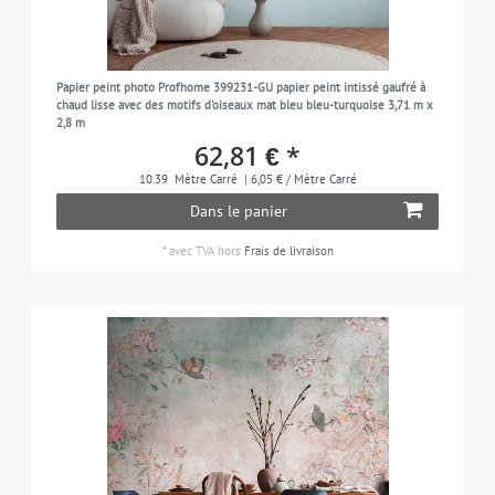
Papier peint photo Profhome 399231-GU papier peint intissé gaufré à
chaud lisse avec des motifs d'oiseaux mat bleu bleu-turquoise 3,71 m x
2,8 m
62,81 € *
10.39
Mètre Carré
| 6,05 € / Mètre Carré
Dans le panier
*
avec TVA
hors
Frais de livraison