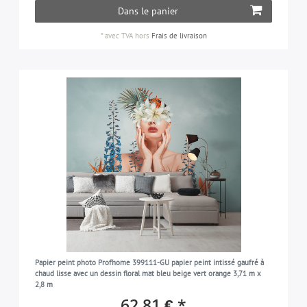
Dans le panier
*
avec TVA
hors
Frais de livraison
Papier peint photo Profhome 399111-GU papier peint intissé gaufré à
chaud lisse avec un dessin floral mat bleu beige vert orange 3,71 m x
2,8 m
62,81 € *