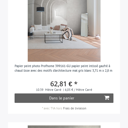
Papier peint photo Profhome 399161-GU papier peint intissé gaufré à
chaud lisse avec des motifs d'architecture mat gris blanc 3,71 m x 2,8 m
62,81 € *
10.39
Mètre Carré
| 6,05 € / Mètre Carré
Dans le panier
*
avec TVA
hors
Frais de livraison