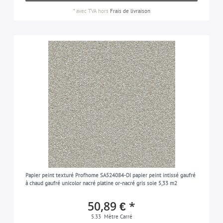
*
avec TVA
hors
Frais de livraison
Papier peint texturé Profhome SA524084-DI papier peint intissé gaufré
à chaud gaufré unicolor nacré platine or-nacré gris soie 5,33 m2
50,89 € *
5.33
Mètre Carré