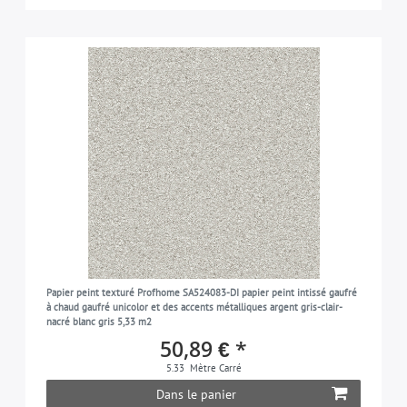
Papier peint texturé Profhome SA524083-DI papier peint intissé gaufré
à chaud gaufré unicolor et des accents métalliques argent gris-clair-
nacré blanc gris 5,33 m2
50,89 € *
5.33
Mètre Carré
Dans le panier