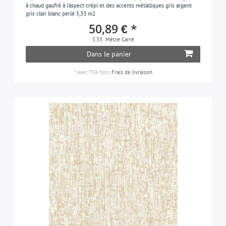
à chaud gaufré à l'aspect crépi et des accents métalliques gris argent
gris clair blanc perlé 5,33 m2
50,89 € *
5.33
Mètre Carré
Dans le panier
*
avec TVA
hors
Frais de livraison