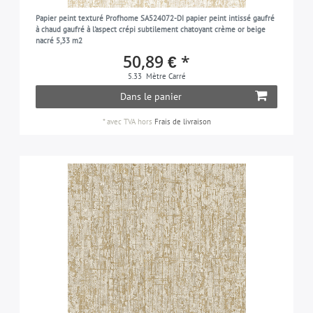
Papier peint texturé Profhome SA524072-DI papier peint intissé gaufré
à chaud gaufré à l'aspect crépi subtilement chatoyant crème or beige
nacré 5,33 m2
50,89 € *
5.33
Mètre Carré
Dans le panier
*
avec TVA
hors
Frais de livraison