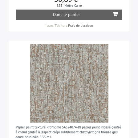
5.33
Mètre Carré
Dans le panier
*
avec TVA
hors
Frais de livraison
Papier peint texturé Profhome SA524074-DI papier peint intissé gaufré
à chaud gaufré à l'aspect crépi subtilement chatoyant gris bronze gris
agate brun pâle 5,33 m2