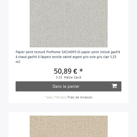
Papier peint texturé Profhome SA524093-DI papier peint intissé gaufré
à chaud gaufré à l'aspect textile satiné argent gris-soie gris clair 5,33
m2
50,89 € *
5.33
Mètre Carré
Dans le panier
*
avec TVA
hors
Frais de livraison