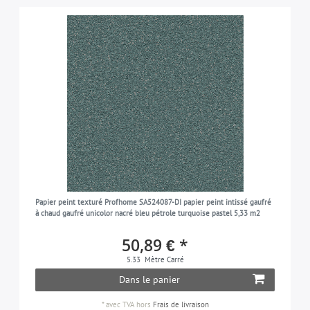
Papier peint texturé Profhome SA524087-DI papier peint intissé gaufré
à chaud gaufré unicolor nacré bleu pétrole turquoise pastel 5,33 m2
50,89 € *
5.33
Mètre Carré
Dans le panier
*
avec TVA
hors
Frais de livraison