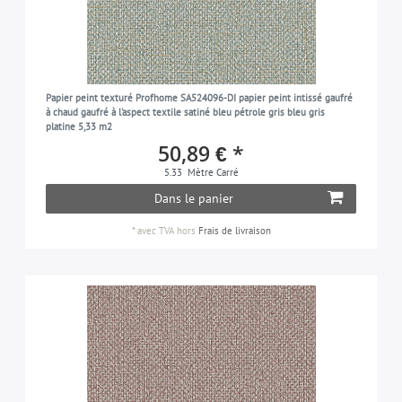
Papier peint texturé Profhome SA524096-DI papier peint intissé gaufré
à chaud gaufré à l'aspect textile satiné bleu pétrole gris bleu gris
platine 5,33 m2
50,89 € *
5.33
Mètre Carré
Dans le panier
*
avec TVA
hors
Frais de livraison