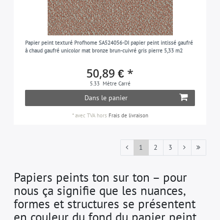
Papier peint texturé Profhome SA524056-DI papier peint intissé gaufré
à chaud gaufré unicolor mat bronze brun-cuivré gris pierre 5,33 m2
50,89 € *
5.33
Mètre Carré
Dans le panier
*
avec TVA
hors
Frais de livraison
1
2
3
Papiers peints ton sur ton – pour
nous ça signifie que les nuances,
formes et structures se présentent
en couleur du fond du papier peint.