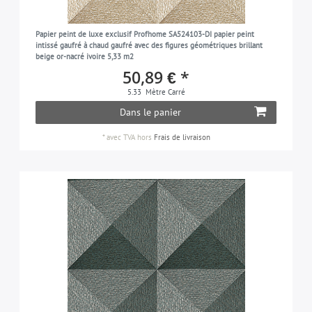
blanc-pur
5
Papier peint de luxe exclusif Profhome SA524103-DI papier peint
noir
4
intissé gaufré à chaud gaufré avec des figures géométriques brillant
beige or-nacré ivoire 5,33 m2
gris-soie
12
50,89 € *
argent
37
5.33
Mètre Carré
bleu-pigeon
3
Dans le panier
taupe
6
*
avec TVA
hors
Frais de livraison
blanc
20