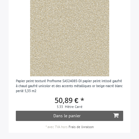
Papier peint texturé Profhome SA524085-DI papier peint intissé gaufré
à chaud gaufré unicolor et des accents métalliques or beige-nacré blanc
perlé 5,33 m2
50,89 € *
5.33
Mètre Carré
Dans le panier
*
avec TVA
hors
Frais de livraison