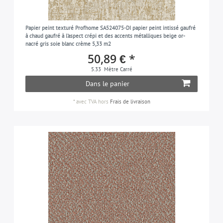
Papier peint texturé Profhome SA524075-DI papier peint intissé gaufré
à chaud gaufré à l'aspect crépi et des accents métalliques beige or-
nacré gris soie blanc crème 5,33 m2
50,89 € *
5.33
Mètre Carré
Dans le panier
*
avec TVA
hors
Frais de livraison