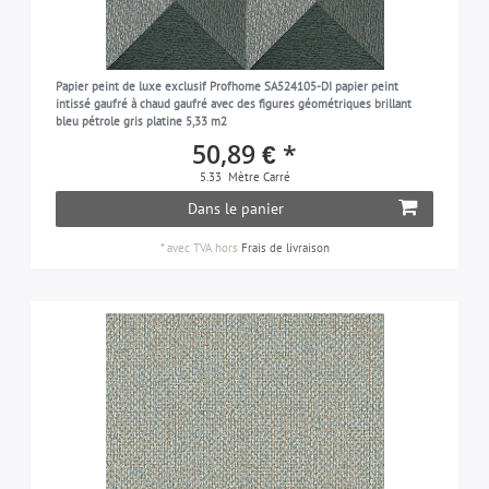
Papier peint de luxe exclusif Profhome SA524105-DI papier peint
intissé gaufré à chaud gaufré avec des figures géométriques brillant
bleu pétrole gris platine 5,33 m2
50,89 € *
5.33
Mètre Carré
Dans le panier
*
avec TVA
hors
Frais de livraison