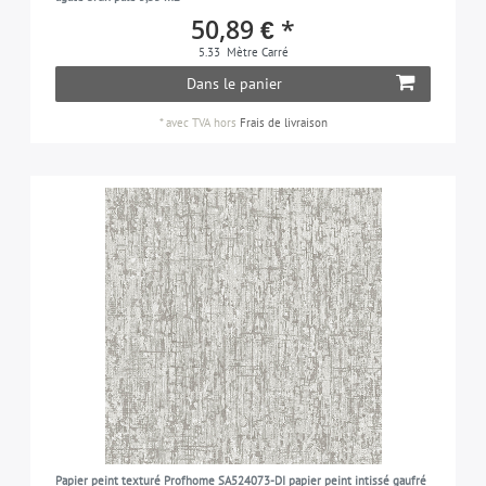
50,89 € *
5.33
Mètre Carré
Dans le panier
*
avec TVA
hors
Frais de livraison
Papier peint texturé Profhome SA524073-DI papier peint intissé gaufré