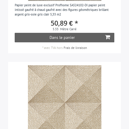
effet textile
65
Papier peint de luxe exclusif Profhome SA524102-DI papier peint
vert-menthe
2
intissé gaufré à chaud gaufré avec des figures géométriques brillant
toile de Jouy
6
argent gris-soie gris clair 5,33 m2
jaune-ocre
3
50,89 € *
ton-sur-ton
129
orange
4
5.33
Mètre Carré
traditionnel
6
Dans le panier
turquoise-pastel
7
les unis | unicolore
410
violet-pastel
*
avec TVA
hors
Frais de livraison
3
used look
15
vert-patine
4
beige-nacré
10
or-nacré
6
gris-clair-nacré
3
blanc-perlé
15
pétrole
9
platine
9
gris-platine
5