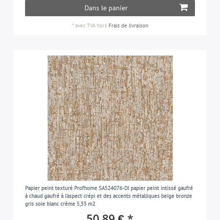
Dans le panier
*
avec TVA
hors
Frais de livraison
Papier peint texturé Profhome SA524076-DI papier peint intissé gaufré
à chaud gaufré à l'aspect crépi et des accents métalliques beige bronze
gris soie blanc crème 5,33 m2
50,89 € *