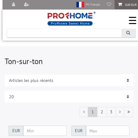
0,00 EUR
FR | Français
☰
Ton-sur-ton
1
2
3
EUR
EUR