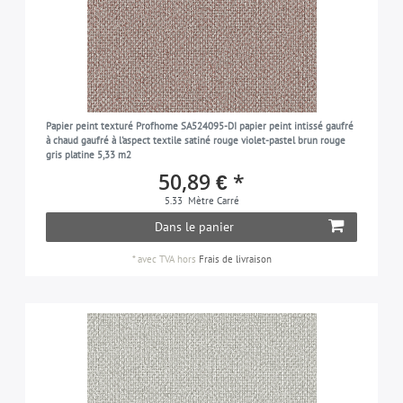
Papier peint texturé Profhome SA524095-DI papier peint intissé gaufré
à chaud gaufré à l'aspect textile satiné rouge violet-pastel brun rouge
gris platine 5,33 m2
50,89 € *
5.33
Mètre Carré
Dans le panier
*
avec TVA
hors
Frais de livraison