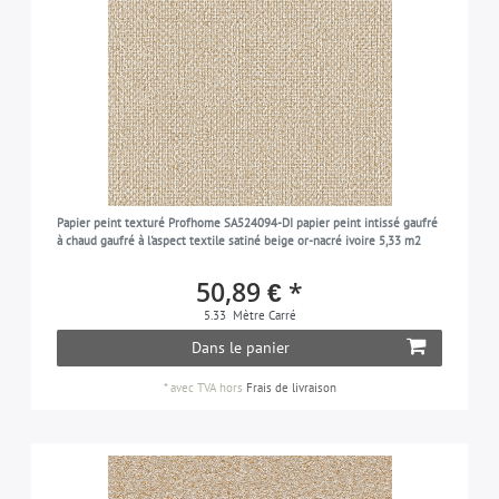
Papier peint texturé Profhome SA524094-DI papier peint intissé gaufré
à chaud gaufré à l'aspect textile satiné beige or-nacré ivoire 5,33 m2
50,89 € *
5.33
Mètre Carré
Dans le panier
*
avec TVA
hors
Frais de livraison