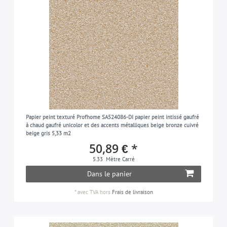
Papier peint texturé Profhome SA524086-DI papier peint intissé gaufré
à chaud gaufré unicolor et des accents métalliques beige bronze cuivré
beige gris 5,33 m2
50,89 € *
5.33
Mètre Carré
Dans le panier
*
avec TVA
hors
Frais de livraison