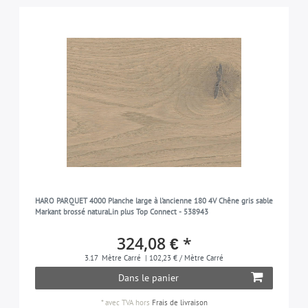
HARO PARQUET 4000 Planche large à l'ancienne 180 4V Chêne gris sable
Markant brossé naturaLin plus Top Connect - 538943
324,08 € *
3.17
Mètre Carré
| 102,23 € / Mètre Carré
Dans le panier
*
avec TVA
hors
Frais de livraison