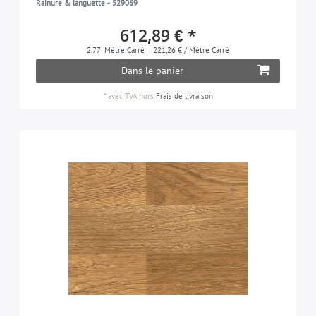
Rainure & languette - 529069
ca. 3,5 mm
63
612,89 € *
ca. 4,2 mm
1
2.77
Mètre Carré
| 221,26 € / Mètre Carré
Dans le panier
*
avec TVA
hors
Frais de livraison