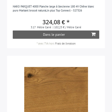
HARO PARQUET 4000 Planche large à l'ancienne 180 4V Chêne blanc
puro Markant brossé naturaLin plus Top Connect - 527326
324,08 € *
3.17
Mètre Carré
| 102,23 € / Mètre Carré
Dans le panier
*
avec TVA
hors
Frais de livraison