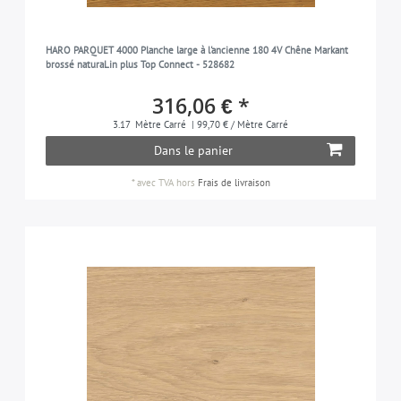
HARO PARQUET 4000 Planche large à l'ancienne 180 4V Chêne Markant
brossé naturaLin plus Top Connect - 528682
316,06 € *
3.17
Mètre Carré
| 99,70 € / Mètre Carré
Dans le panier
*
avec TVA
hors
Frais de livraison