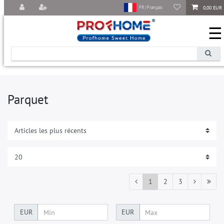
0,00 EUR
FR | Français
☰
Parquet
1
2
3
EUR
EUR