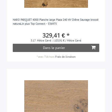
HARO PARQUET 4000 Planche large Plaza 240 4V Chêne Sauvage brossé
naturaLin plus Top Connect - 536975
329,41 € *
3.17
Mètre Carré
| 103,91 € / Mètre Carré
Dans le panier
*
avec TVA
hors
Frais de livraison