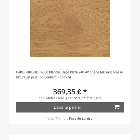
HARO PARQUET 4000 Planche large Plaza 240 4V Chêne Markant brossé
naturaLin plus Top Connect - 536974
369,35 € *
3.17
Mètre Carré
| 116,51 € / Mètre Carré
Dans le panier
*
avec TVA
hors
Frais de livraison