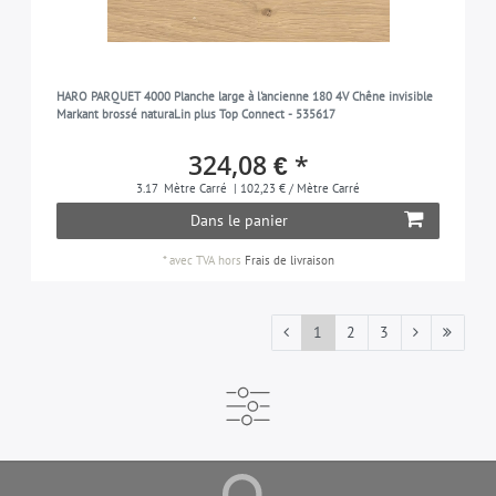
HARO PARQUET 4000 Planche large à l'ancienne 180 4V Chêne invisible
Markant brossé naturaLin plus Top Connect - 535617
324,08 € *
3.17
Mètre Carré
| 102,23 € / Mètre Carré
Dans le panier
*
avec TVA
hors
Frais de livraison
1
2
3