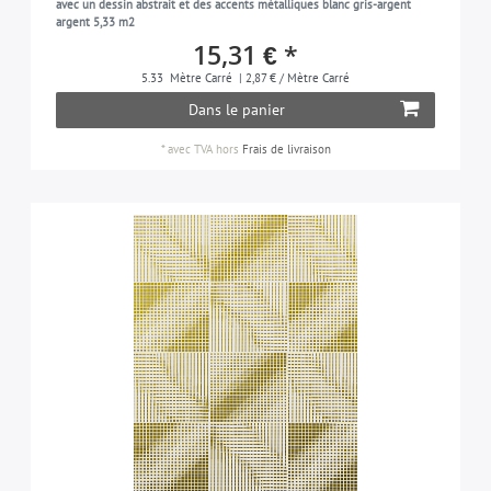
avec un dessin abstrait et des accents métalliques blanc gris-argent
gris-clair
1
argent 5,33 m2
15,31 € *
rouge-framboise
1
5.33
Mètre Carré
| 2,87 € / Mètre Carré
bleu-cobalt
1
Dans le panier
gris-clair
1
*
avec TVA
hors
Frais de livraison
violet
2
jaune-olive
1
beige-nacré
1
gentiane-nacré
1
vert-opal-nacré
1
blanc-perlé
1
platine
1
gris-platine
2
rouge-pourpre
1
gris-quartz
1