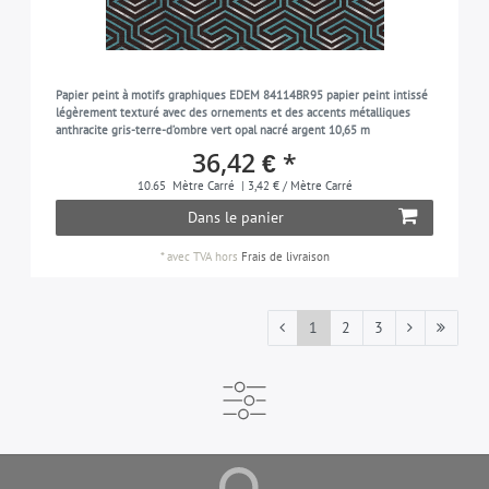
Papier peint à motifs graphiques EDEM 84114BR95 papier peint intissé
légèrement texturé avec des ornements et des accents métalliques
anthracite gris-terre-d’ombre vert opal nacré argent 10,65 m
36,42 € *
10.65
Mètre Carré
| 3,42 € / Mètre Carré
Dans le panier
*
avec TVA
hors
Frais de livraison
1
2
3