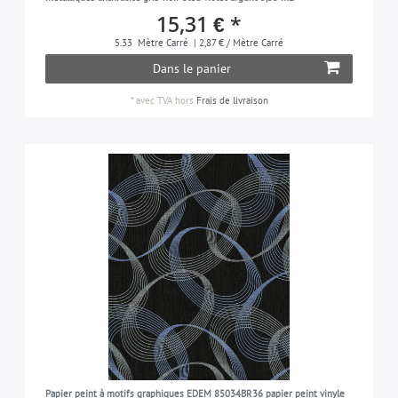
15,31 € *
5.33
Mètre Carré
| 2,87 € / Mètre Carré
Dans le panier
*
avec TVA
hors
Frais de livraison
Papier peint à motifs graphiques EDEM 85034BR36 papier peint vinyle