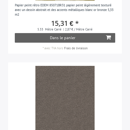
Papier peint rétro EDEM 85071BR31 papier peint légèrement texturé
noir
5
avec un dessin abstrait et des accents métalliques blanc or bronze 5,33
m2
gris-noir
3
15,31 € *
argent
17
5.33
Mètre Carré
| 2,87 € / Mètre Carré
Dans le panier
gris-argent
1
vert-émeraude
*
avec TVA
hors
Frais de livraison
1
taupe
1
bleu-turquoise
2
bleu-violet
3
rouge-vin
1
blanc
30