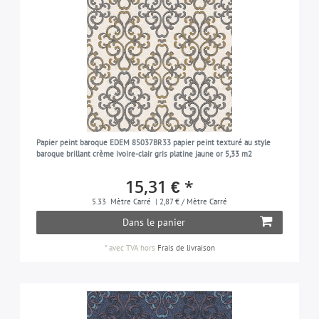
Papier peint baroque EDEM 85037BR33 papier peint texturé au style
baroque brillant crème ivoire-clair gris platine jaune or 5,33 m2
15,31 € *
5.33
Mètre Carré
| 2,87 € / Mètre Carré
Dans le panier
*
avec TVA
hors
Frais de livraison