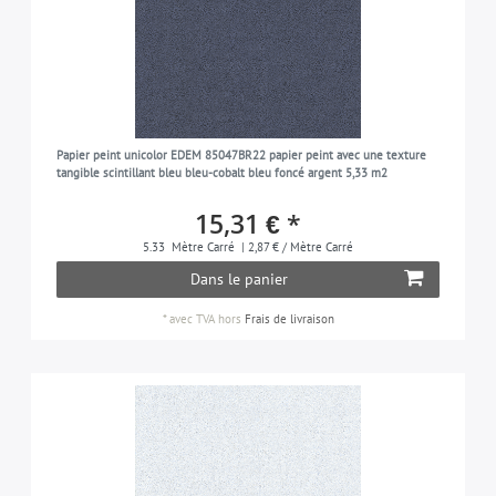
Papier peint unicolor EDEM 85047BR22 papier peint avec une texture
tangible scintillant bleu bleu-cobalt bleu foncé argent 5,33 m2
15,31 € *
5.33
Mètre Carré
| 2,87 € / Mètre Carré
Dans le panier
*
avec TVA
hors
Frais de livraison