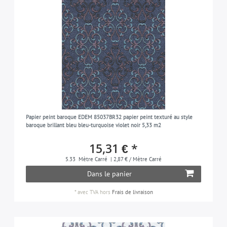
Papier peint baroque EDEM 85037BR32 papier peint texturé au style
baroque brillant bleu bleu-turquoise violet noir 5,33 m2
15,31 € *
5.33
Mètre Carré
| 2,87 € / Mètre Carré
Dans le panier
*
avec TVA
hors
Frais de livraison