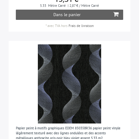
5.33
Mètre Carré
| 2,87 € / Mètre Carré
Dans le panier
*
avec TVA
hors
Frais de livraison
Papier peint à motifs graphiques EDEM 85035BR36 papier peint vinyle
légèrement texturé avec des lignes ondulées et des accents
métalliques anthracite gris-noir bleu violet argent 5,33 m2