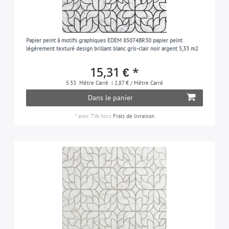
Papier peint à motifs graphiques EDEM 85074BR30 papier peint
légèrement texturé design brillant blanc gris-clair noir argent 5,33 m2
15,31 € *
5.33
Mètre Carré
| 2,87 € / Mètre Carré
Dans le panier
*
avec TVA
hors
Frais de livraison