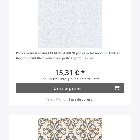
Papier peint unicolor EDEM 85047BR20 papier peint avec une texture
tangible scintillant blanc blanc-perlé argent 5,33 m2
15,31 € *
5.33
Mètre Carré
| 2,87 € / Mètre Carré
Dans le panier
*
avec TVA
hors
Frais de livraison