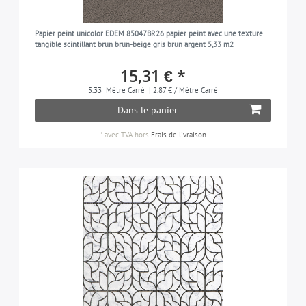
Papier peint unicolor EDEM 85047BR26 papier peint avec une texture
tangible scintillant brun brun-beige gris brun argent 5,33 m2
15,31 € *
5.33
Mètre Carré
| 2,87 € / Mètre Carré
Dans le panier
*
avec TVA
hors
Frais de livraison