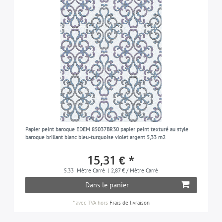
Papier peint baroque EDEM 85037BR30 papier peint texturé au style
baroque brillant blanc bleu-turquoise violet argent 5,33 m2
15,31 € *
5.33
Mètre Carré
| 2,87 € / Mètre Carré
Dans le panier
*
avec TVA
hors
Frais de livraison