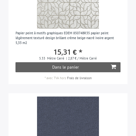
Papier peint à motifs graphiques EDEM 85074BR35 papier peint
légèrement texturé design brillant crème beige-nacré ivoire argent
5,33 m2
15,31 € *
5.33
Mètre Carré
| 2,87 € / Mètre Carré
Dans le panier
*
avec TVA
hors
Frais de livraison