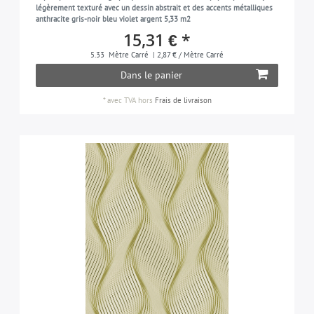
légèrement texturé avec un dessin abstrait et des accents métalliques
anthracite gris-noir bleu violet argent 5,33 m2
15,31 € *
5.33
Mètre Carré
| 2,87 € / Mètre Carré
Dans le panier
*
avec TVA
hors
Frais de livraison