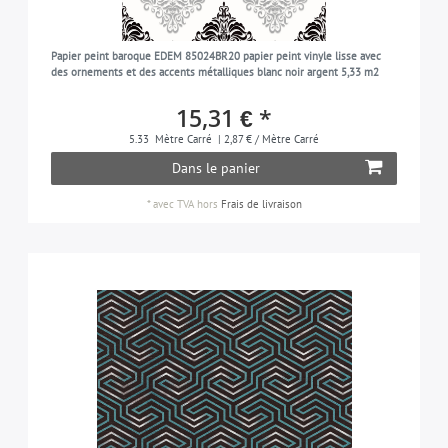
Papier peint baroque EDEM 85024BR20 papier peint vinyle lisse avec
des ornements et des accents métalliques blanc noir argent 5,33 m2
15,31 € *
5.33
Mètre Carré
| 2,87 € / Mètre Carré
Dans le panier
*
avec TVA
hors
Frais de livraison