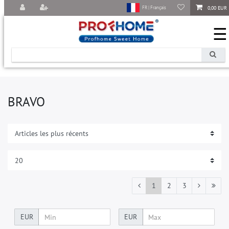
0,00 EUR
FR | Français
☰
BRAVO
1
2
3
EUR
EUR