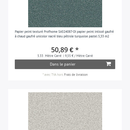
Papier peint texturé Profhome SA524087-DI papier peint intissé gaufré
à chaud gaufré unicolor nacré bleu pétrole turquoise pastel 5,33 m2
50,89 € *
5.33
Mètre Carré
| 9,55 € / Mètre Carré
Dans le panier
*
avec TVA
hors
Frais de livraison