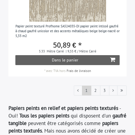
Papier peint texturé Profhome SA524035-DI papier peint intissé gaufré
à chaud gaufré unicolor et des accents métalliques beige beige-nacré or
5,33 m2
50,89 € *
5.33
Mètre Carré
| 9,55 € / Mètre Carré
Dans le panier
*
avec TVA
hors
Frais de livraison
1
2
3
Papiers peints en relief et papiers peints texturés
-
Oui!
Tous les papiers peints
qui disposent d'un
gaufré
tangible
peuvent être catégorisés comme
papiers
peints texturés
. Mais nous avons décidé de créer une