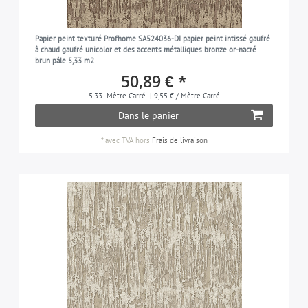
Papier peint texturé Profhome SA524036-DI papier peint intissé gaufré
à chaud gaufré unicolor et des accents métalliques bronze or-nacré
brun pâle 5,33 m2
50,89 € *
5.33
Mètre Carré
| 9,55 € / Mètre Carré
Dans le panier
*
avec TVA
hors
Frais de livraison