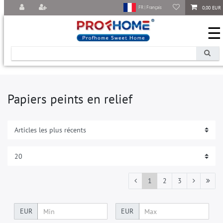
0,00 EUR
FR | Français
☰
Papiers peints en relief
1
2
3
EUR
EUR