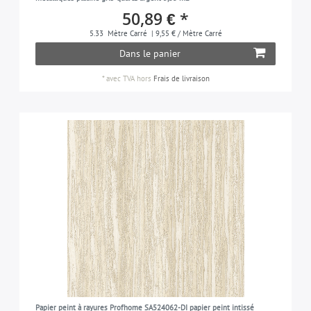
50,89 € *
5.33
Mètre Carré
| 9,55 € / Mètre Carré
Dans le panier
*
avec TVA
hors
Frais de livraison
Papier peint à rayures Profhome SA524062-DI papier peint intissé