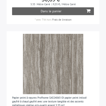
5.33
Mètre Carré
| 9,55 € / Mètre Carré
Dans le panier
*
avec TVA
hors
Frais de livraison
Papier peint à rayures Profhome SA524065-DI papier peint intissé
gaufré à chaud gaufré avec une texture tangible et des accents
métalliques platine gris-quartz argent 5,33 m2