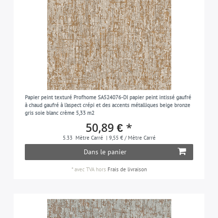
Papier peint texturé Profhome SA524076-DI papier peint intissé gaufré
à chaud gaufré à l'aspect crépi et des accents métalliques beige bronze
gris soie blanc crème 5,33 m2
50,89 € *
5.33
Mètre Carré
| 9,55 € / Mètre Carré
Dans le panier
*
avec TVA
hors
Frais de livraison