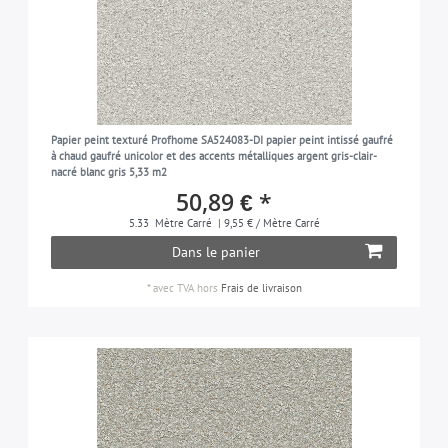
Papier peint texturé Profhome SA524083-DI papier peint intissé gaufré
à chaud gaufré unicolor et des accents métalliques argent gris-clair-
nacré blanc gris 5,33 m2
50,89 € *
5.33
Mètre Carré
| 9,55 € / Mètre Carré
Dans le panier
*
avec TVA
hors
Frais de livraison