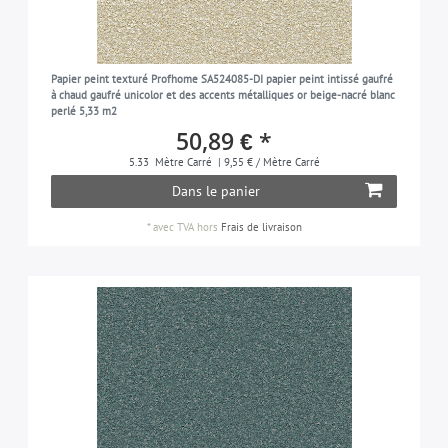
Papier peint texturé Profhome SA524085-DI papier peint intissé gaufré
à chaud gaufré unicolor et des accents métalliques or beige-nacré blanc
perlé 5,33 m2
50,89 € *
5.33
Mètre Carré
| 9,55 € / Mètre Carré
Dans le panier
*
avec TVA
hors
Frais de livraison