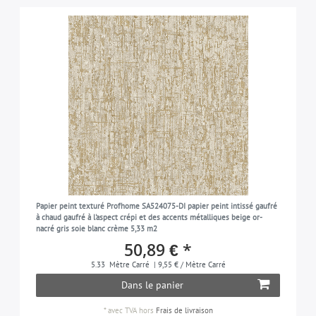
Papier peint texturé Profhome SA524075-DI papier peint intissé gaufré
à chaud gaufré à l'aspect crépi et des accents métalliques beige or-
nacré gris soie blanc crème 5,33 m2
50,89 € *
5.33
Mètre Carré
| 9,55 € / Mètre Carré
Dans le panier
*
avec TVA
hors
Frais de livraison