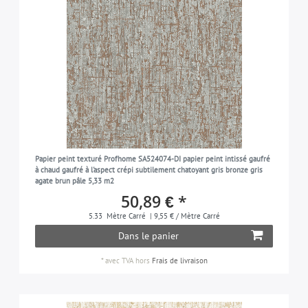
Papier peint texturé Profhome SA524074-DI papier peint intissé gaufré
à chaud gaufré à l'aspect crépi subtilement chatoyant gris bronze gris
agate brun pâle 5,33 m2
50,89 € *
5.33
Mètre Carré
| 9,55 € / Mètre Carré
Dans le panier
*
avec TVA
hors
Frais de livraison