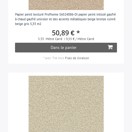
gris-soie
15
Papier peint texturé Profhome SA524086-DI papier peint intissé gaufré
argent
25
à chaud gaufré unicolor et des accents métalliques beige bronze cuivré
beige gris 5,33 m2
gris-argent
8
50,89 € *
bleu-pigeon
7
5.33
Mètre Carré
| 9,55 € / Mètre Carré
taupe
6
Dans le panier
brun-terre
5
*
avec TVA
hors
Frais de livraison
blanc
38