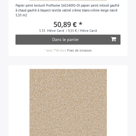
les unis | unicolore
135
Papier peint texturé Profhome SA524092-DI papier peint intissé gaufré
beige-nacré
17
à chaud gaufré à l'aspect textile satiné crème blanc-crème beige nacré
used look
42
5,33 m2
or-nacré
16
50,89 € *
gris-clair-nacré
3
5.33
Mètre Carré
| 9,55 € / Mètre Carré
Dans le panier
blanc-perlé
25
pétrole
*
avec TVA
hors
Frais de livraison
13
platine
9
gris-platine
19
gris-quartz
3
blanc-pur
13
rouge
4
brun-rouge
3
jaune-sable
3
noir
6