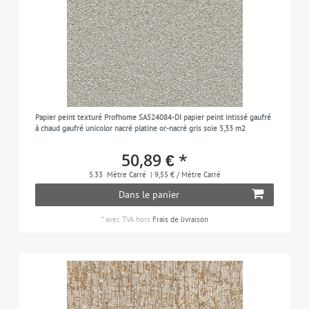
Papier peint texturé Profhome SA524084-DI papier peint intissé gaufré
à chaud gaufré unicolor nacré platine or-nacré gris soie 5,33 m2
50,89 € *
5.33
Mètre Carré
| 9,55 € / Mètre Carré
Dans le panier
*
avec TVA
hors
Frais de livraison