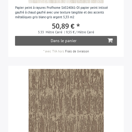
Papier peint à rayures Profhome SA524061-DI papier peint intissé
gaufré à chaud gaufré avec une texture tangible et des accents
métalliques gris blanc-gris argent 5,33 m2
50,89 € *
5.33
Mètre Carré
| 9,55 € / Mètre Carré
Dans le panier
*
avec TVA
hors
Frais de livraison