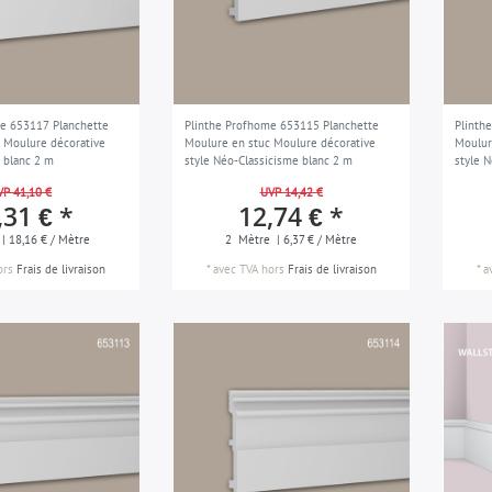
e 653117 Planchette
Plinthe Profhome 653115 Planchette
Plinth
 Moulure décorative
Moulure en stuc Moulure décorative
Moulur
 blanc 2 m
style Néo-Classicisme blanc 2 m
style 
VP 41,10 €
UVP 14,42 €
,31 € *
12,74 € *
| 18,16 € / Mètre
2
Mètre
| 6,37 € / Mètre
ors
Frais de livraison
*
avec TVA
hors
Frais de livraison
*
a