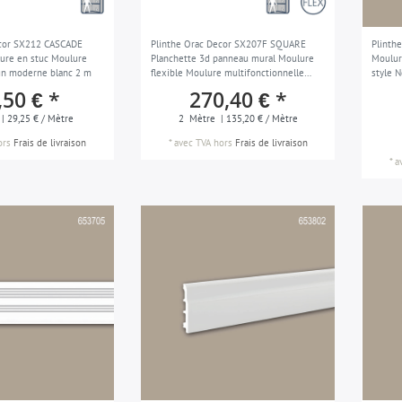
ecor SX212 CASCADE
Plinthe Orac Decor SX207F SQUARE
Plinth
ure en stuc Moulure
Planchette 3d panneau mural Moulure
Moulur
gn moderne blanc 2 m
flexible Moulure multifonctionnelle
style 
Moulure en stuc Cimaise Moulure
,50 € *
270,40 € *
décorative design moderne blanc 2 m
| 29,25 € / Mètre
2
Mètre
| 135,20 € / Mètre
ors
Frais de livraison
*
avec TVA
hors
Frais de livraison
*
a