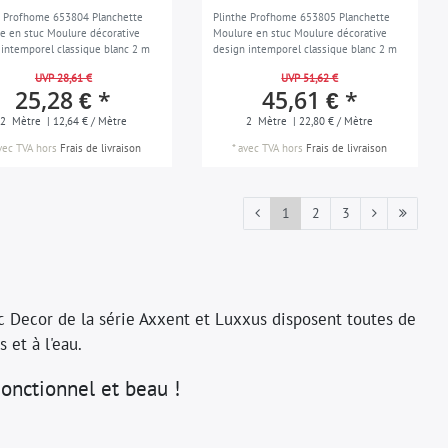
e Profhome 653804 Planchette
Plinthe Profhome 653805 Planchette
e en stuc Moulure décorative
Moulure en stuc Moulure décorative
 intemporel classique blanc 2 m
design intemporel classique blanc 2 m
UVP 28,61 €
UVP 51,62 €
25,28 € *
45,61 € *
2
Mètre
| 12,64 € / Mètre
2
Mètre
| 22,80 € / Mètre
vec TVA
hors
Frais de livraison
*
avec TVA
hors
Frais de livraison
1
2
3
s
c Decor de la série Axxent et Luxxus disposent toutes de
s et à l'eau.
Fonctionnel et beau !