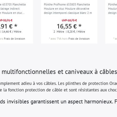
e 653705 Planchette
Plinthe Profhome 653803 Planchette
Plinth
lairage indirect
Moulure en stuc Moulure décorative
Moulur
e Moulure en stuc
design intemporel classique blanc 2 m
design
tive design moderne
VP 32,71 €
UVP 18,73 €
,91 € *
16,55 € *
| 14,46 € / Mètre
2
Mètre
| 8,28 € / Mètre
ors
Frais de livraison
*
avec TVA
hors
Frais de livraison
*
a
 multifonctionnelles et caniveaux à câble
implement adieu à vos câbles. Les plinthes de protection Ora
e la fonction protection de câble et sont résistantes aux choc
rds invisibles garantissent un aspect harmonieux. 