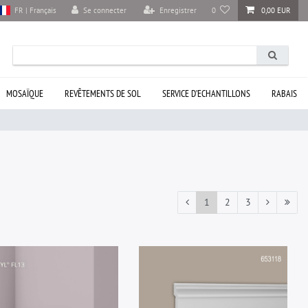
Se connecter
Enregistrer
0
0,00 EUR
FR | Français
MOSAÏQUE
REVÊTEMENTS DE SOL
SERVICE D’ECHANTILLONS
RABAIS
1
2
3