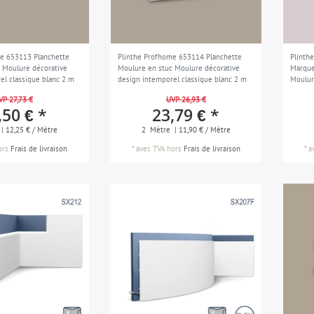
e 653113 Planchette
Plinthe Profhome 653114 Planchette
Plinth
 Moulure décorative
Moulure en stuc Moulure décorative
Marque
el classique blanc 2 m
design intemporel classique blanc 2 m
Moulur
classi
VP 27,73 €
UVP 26,93 €
,50 € *
23,79 € *
| 12,25 € / Mètre
2
Mètre
| 11,90 € / Mètre
ors
Frais de livraison
*
avec TVA
hors
Frais de livraison
*
a