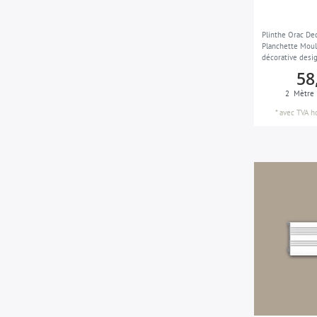
Plinthe Orac D
Planchette Moul
décorative desi
58
2
Mètre
*
avec TVA
h