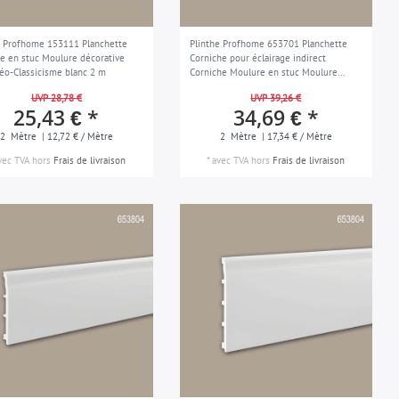
e Profhome 153111 Planchette
Plinthe Profhome 653701 Planchette
e en stuc Moulure décorative
Corniche pour éclairage indirect
Néo-Classicisme blanc 2 m
Corniche Moulure en stuc Moulure
décorative design intemporel classique
UVP 28,78 €
UVP 39,26 €
blanc 2 m
25,43 € *
34,69 € *
2
Mètre
| 12,72 € / Mètre
2
Mètre
| 17,34 € / Mètre
vec TVA
hors
Frais de livraison
*
avec TVA
hors
Frais de livraison