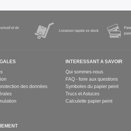
xclusif et de
Paie
Livraison rapide ex stock
paie
EGALES
INTERESSANT A SAVOIR
es
Qui sommes-nous
tion
FAQ - foire aux questions
protection des données
Symboles du papier peint
érales
Trucs et Astuces
nulation
Calculette papier peint
IEMENT