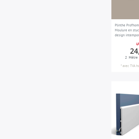
Plinthe Profhom
Moulure en stuc
design intempor
U
24
2
Mètre
*
avec TVA
h