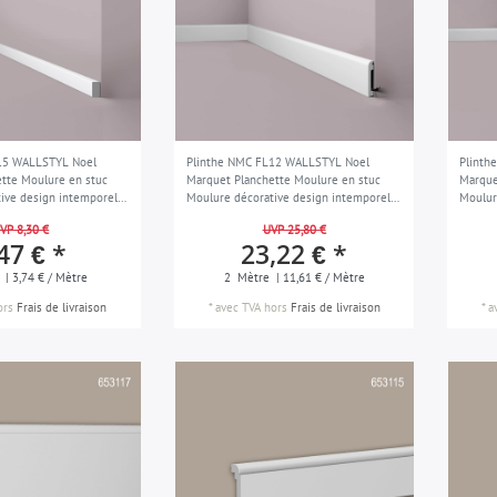
15 WALLSTYL Noel
Plinthe NMC FL12 WALLSTYL Noel
Plinth
tte Moulure en stuc
Marquet Planchette Moulure en stuc
Marque
ive design intemporel
Moulure décorative design intemporel
Moulur
 2 m
classique blanc 2 m
classi
VP 8,30 €
UVP 25,80 €
47 € *
23,22 € *
| 3,74 € / Mètre
2
Mètre
| 11,61 € / Mètre
ors
Frais de livraison
*
avec TVA
hors
Frais de livraison
*
a