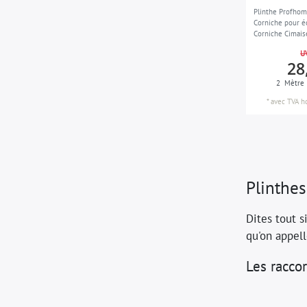
Plinthe Profhom
Corniche pour éc
Corniche Cimais
Moulure décora
U
blanc 2 m
28
2
Mètre
*
avec TVA
h
Plinthes
Dites tout s
qu'on appell
Les racco