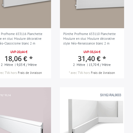
e Profhome 653116 Planchette
Plinthe Profhome 653110 Planchette
e en stuc Moulure décorative
Moulure en stuc Moulure décorative
Néo-Classicisme blanc 2 m
style Néo-Renaissance blanc 2 m
UVP 20,44 €
UVP 35,54 €
18,06 € *
31,40 € *
2
Mètre
| 9,03 € / Mètre
2
Mètre
| 15,70 € / Mètre
vec TVA
hors
Frais de livraison
*
avec TVA
hors
Frais de livraison