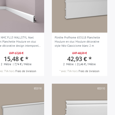
e NMC FL13 WALLSTYL Noel
Plinthe Profhome 653118 Planchette
t Planchette Moulure en stuc
Moulure en stuc Moulure décorative
e décorative design intemporel
style Néo-Classicisme blanc 2 m
que blanc 2 m
UVP 17,20 €
UVP 48,59 €
15,48 € *
42,93 € *
2
Mètre
| 7,74 € / Mètre
2
Mètre
| 21,46 € / Mètre
vec TVA
hors
Frais de livraison
*
avec TVA
hors
Frais de livraison