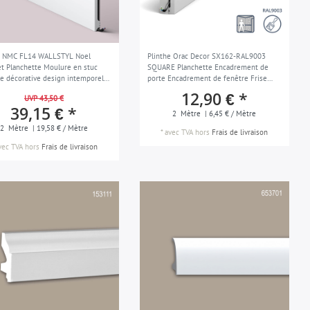
e NMC FL14 WALLSTYL Noel
Plinthe Orac Decor SX162-RAL9003
t Planchette Moulure en stuc
SQUARE Planchette Encadrement de
e décorative design intemporel
porte Encadrement de fenêtre Frise
que blanc 2 m
Moulure en stuc Cimaise Moulure
12,90 € *
UVP 43,50 €
décorative design moderne blanc 2 m
39,15 € *
2
Mètre
| 6,45 € / Mètre
2
Mètre
| 19,58 € / Mètre
*
avec TVA
hors
Frais de livraison
vec TVA
hors
Frais de livraison