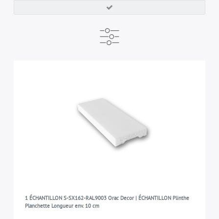
PRODUCTEUR
PRÊT À EXPÉDIER DANS
MARQUE
ORAC NV
immédiatement disponible
ORAC
65
65
65
SORTE
Échantillon de moulure
65
COLLECTION
AXXENT
60
LUXXUS
5
1 ÉCHANTILLON S-SX162-RAL9003 Orac Decor | ÉCHANTILLON Plinthe
Planchette Longueur env. 10 cm