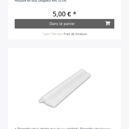
Moulure en stuc Longueur env. 10 cm
5,00 € *
Dans le panier
*
avec TVA
hors
Frais de livraison