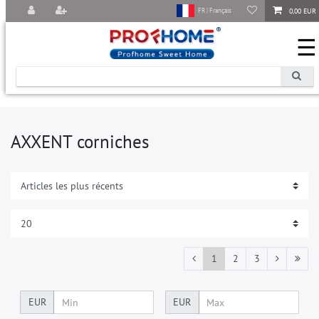
0,00 EUR
FR | Français
☰
AXXENT corniches
1
2
3
EUR
EUR