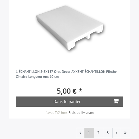
1 ÉCHANTILLON S-SX157 Orac Decor AXXENT ÉCHANTILLON Plinthe
Cimaise Longueur env. 10 cm
5,00 € *
Dans le panier
*
avec TVA
hors
Frais de livraison
1
2
3