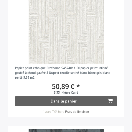
Papier peint ethnique Profhome SA524011-DI papier peint intissé
gaufré à chaud gaufré à l'aspect textile satiné blanc blanc-gris blanc
perlé 5,33 m2
50,89 € *
5.33
Mètre Carré
Dans le panier
*
avec TVA
hors
Frais de livraison