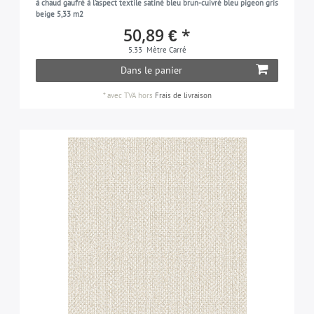
à chaud gaufré à l'aspect textile satiné bleu brun-cuivré bleu pigeon gris
gris-clair
1
beige 5,33 m2
ton-sur-ton
5
50,89 € *
bleu-cobalt
1
les unis | unicolore
1
5.33
Mètre Carré
cuivré
1
used look
6
Dans le panier
brun-cuivré
3
*
avec TVA
hors
Frais de livraison
gris-clair
1
menthe
1
vert-menthe
1
brun-terre-de-sienne
1
brun-olive
1
turquoise-pastel
1
violet-pastel
1
beige-nacré
2
or-nacré
3
rouge-rubis-nacré
1