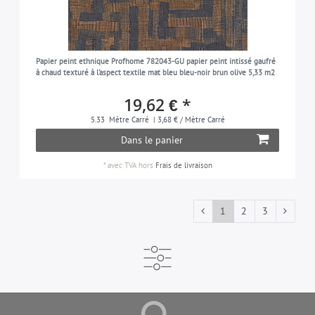
Papier peint ethnique Profhome 782043-GU papier peint intissé gaufré
à chaud texturé à l'aspect textile mat bleu bleu-noir brun olive 5,33 m2
19,62 € *
5.33
Mètre Carré
| 3,68 € / Mètre Carré
Dans le panier
*
avec TVA
hors
Frais de livraison
1
2
3