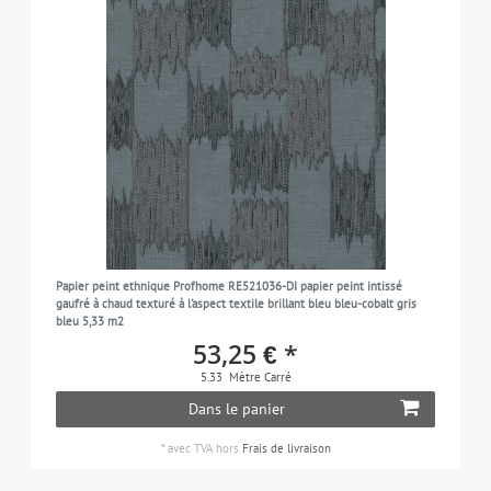
Papier peint ethnique Profhome RE521036-DI papier peint intissé
gaufré à chaud texturé à l'aspect textile brillant bleu bleu-cobalt gris
bleu 5,33 m2
53,25 € *
5.33
Mètre Carré
Dans le panier
*
avec TVA
hors
Frais de livraison