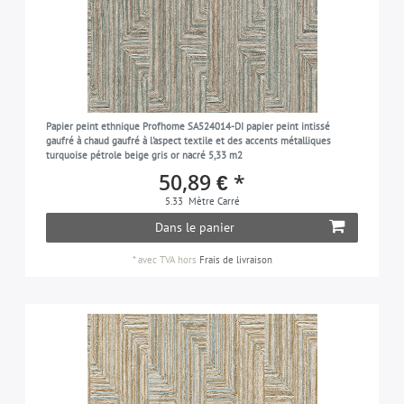
Papier peint ethnique Profhome SA524014-DI papier peint intissé
gaufré à chaud gaufré à l'aspect textile et des accents métalliques
turquoise pétrole beige gris or nacré 5,33 m2
50,89 € *
5.33
Mètre Carré
Dans le panier
*
avec TVA
hors
Frais de livraison