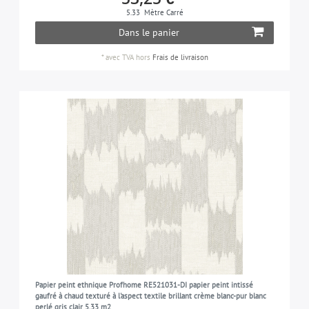
5.33
Mètre Carré
Dans le panier
*
avec TVA
hors
Frais de livraison
Papier peint ethnique Profhome RE521031-DI papier peint intissé
gaufré à chaud texturé à l'aspect textile brillant crème blanc-pur blanc
perlé gris clair 5,33 m2