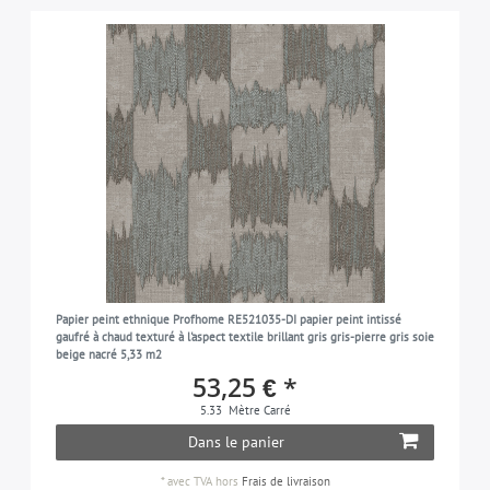
Papier peint ethnique Profhome RE521035-DI papier peint intissé
gaufré à chaud texturé à l'aspect textile brillant gris gris-pierre gris soie
beige nacré 5,33 m2
53,25 € *
5.33
Mètre Carré
Dans le panier
*
avec TVA
hors
Frais de livraison