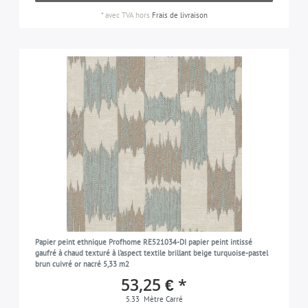
*
avec TVA
hors
Frais de livraison
Papier peint ethnique Profhome RE521034-DI papier peint intissé
gaufré à chaud texturé à l'aspect textile brillant beige turquoise-pastel
brun cuivré or nacré 5,33 m2
53,25 € *
5.33
Mètre Carré