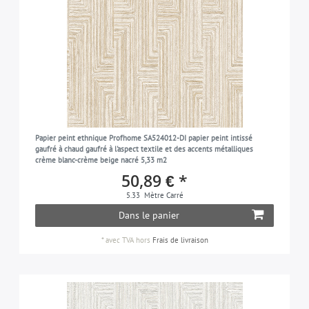
Papier peint ethnique Profhome SA524012-DI papier peint intissé
gaufré à chaud gaufré à l'aspect textile et des accents métalliques
crème blanc-crème beige nacré 5,33 m2
50,89 € *
5.33
Mètre Carré
Dans le panier
*
avec TVA
hors
Frais de livraison