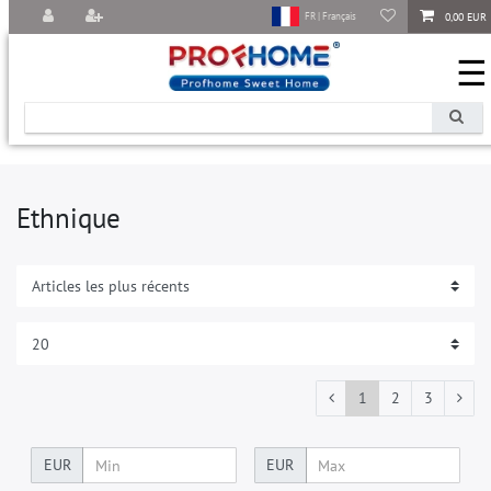
0,00 EUR
FR | Français
☰
Ethnique
1
2
3
EUR
EUR