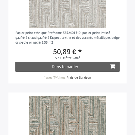
Papier peint ethnique Profhome SA524013-DI papier peint intissé
gaufré à chaud gaufré à l'aspect textile et des accents métalliques beige
gris-soie or nacré 5,33 m2
50,89 € *
5.33
Mètre Carré
Dans le panier
*
avec TVA
hors
Frais de livraison