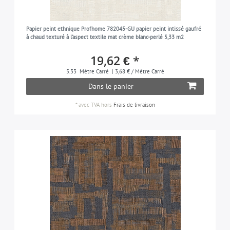
Papier peint ethnique Profhome 782045-GU papier peint intissé gaufré
à chaud texturé à l'aspect textile mat crème blanc-perlé 5,33 m2
19,62 € *
5.33
Mètre Carré
| 3,68 € / Mètre Carré
Dans le panier
*
avec TVA
hors
Frais de livraison