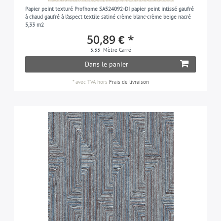
Papier peint texturé Profhome SA524092-DI papier peint intissé gaufré
blanc-perlé
4
à chaud gaufré à l'aspect textile satiné crème blanc-crème beige nacré
5,33 m2
pétrole
3
50,89 € *
platine
2
5.33
Mètre Carré
Dans le panier
blanc-pur
1
rosé
*
avec TVA
hors
Frais de livraison
1
rouge
2
noir
5
bleu-noir
1
brun-noir
1
gris-noir
1
gris-soie
5
argent
3
gris-pierre
2