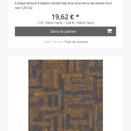
à chaud texturé à l'aspect textile mat brun brun-terre-de-sienne brun
noir 5,33 m2
19,62 € *
5.33
Mètre Carré
| 3,68 € / Mètre Carré
Dans le panier
*
avec TVA
hors
Frais de livraison