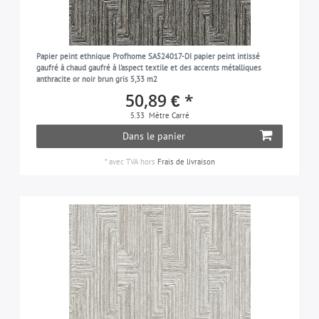
Papier peint ethnique Profhome SA524017-DI papier peint intissé
gaufré à chaud gaufré à l'aspect textile et des accents métalliques
anthracite or noir brun gris 5,33 m2
50,89 € *
5.33
Mètre Carré
Dans le panier
*
avec TVA
hors
Frais de livraison