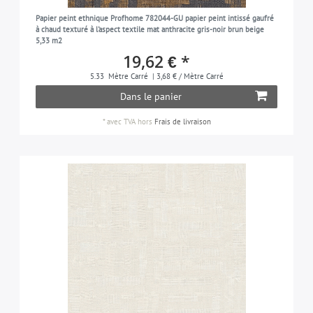
Papier peint ethnique Profhome 782044-GU papier peint intissé gaufré
à chaud texturé à l'aspect textile mat anthracite gris-noir brun beige
5,33 m2
19,62 € *
5.33
Mètre Carré
| 3,68 € / Mètre Carré
Dans le panier
*
avec TVA
hors
Frais de livraison