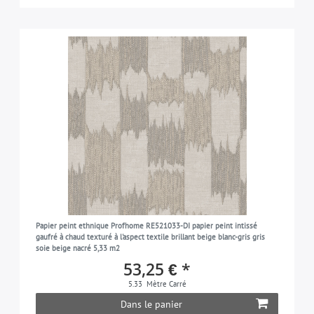
Papier peint ethnique Profhome RE521033-DI papier peint intissé
gaufré à chaud texturé à l'aspect textile brillant beige blanc-gris gris
soie beige nacré 5,33 m2
53,25 € *
5.33
Mètre Carré
Dans le panier