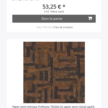
53,25 € *
5.33
Mètre Carré
Dans le panier
*
avec TVA
hors
Frais de livraison
Papier peint ethnique Profhome 782046-GU papier peint intissé gaufré