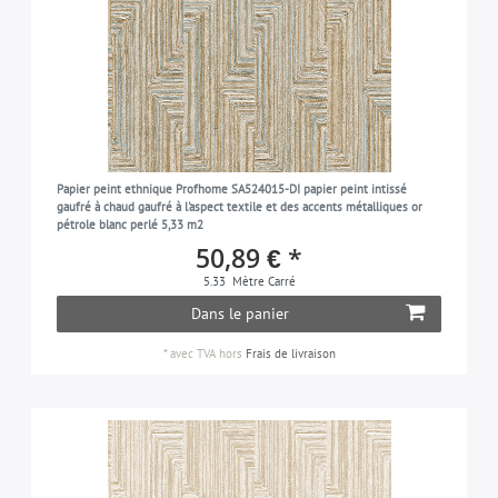
Papier peint ethnique Profhome SA524015-DI papier peint intissé
gaufré à chaud gaufré à l'aspect textile et des accents métalliques or
pétrole blanc perlé 5,33 m2
50,89 € *
5.33
Mètre Carré
Dans le panier
*
avec TVA
hors
Frais de livraison