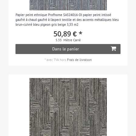
bleu-pigeon
2
Papier peint ethnique Profhome SA524016-DI papier peint intissé
taupe
3
gaufré à chaud gaufré à l'aspect textile et des accents métalliques bleu
brun-cuivré bleu pigeon gris beige 5,33 m2
rouge-vin
1
50,89 € *
blanc
3
5.33
Mètre Carré
Dans le panier
*
avec TVA
hors
Frais de livraison