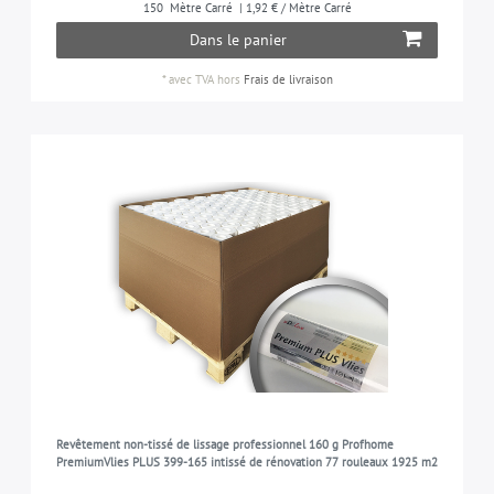
150
Mètre Carré
| 1,92 € / Mètre Carré
Dans le panier
PROFhome
3
MESURE DE ROULEAU
PROFhome (Fibre de rénovation)
3
*
avec TVA
hors
Frais de livraison
1,00 m x 25,00 m = 25,00 m2
3
RÉSISTANCE À LA LUMIÈRE
bonne résistance à la lumière
3
SURFACE
lisse
3
APPROPRIÉ POUR
salon, salle à coucher, cuisine, chambre d'enfants,
3
vestibule, etc.
Revêtement non-tissé de lissage professionnel 160 g Profhome
PremiumVlies PLUS 399-165 intissé de rénovation 77 rouleaux 1925 m2