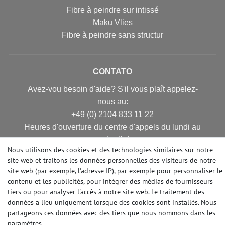
Fibre à peindre sur intissé
Maku Vlies
Fibre à peindre sans structur
CONTATO
Avez-vou besoin d'aide? S'il vous plaît appelez-
nous au:
+49 (0) 2104 833 11 22
Heures d'ouverture du centre d'appels du lundi au
vendredi de
Nous utilisons des cookies et des technologies similaires sur notre
10:00 alle 16:00 (MEZ)
site web et traitons les données personnelles des visiteurs de notre
E-mail: info@profhome.fr
site web (par exemple, l'adresse IP), par exemple pour personnaliser le
contenu et les publicités, pour intégrer des médias de fournisseurs
tiers ou pour analyser l'accès à notre site web. Le traitement des
données a lieu uniquement lorsque des cookies sont installés. Nous
MODES DE PAIEMENT
partageons ces données avec des tiers que nous nommons dans les
paramètres.