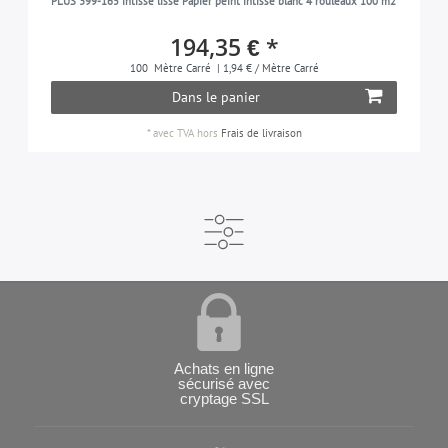
PLUS 399-165 intissé lisse Papier peint intissé blanc 4 rouleaux 100 m2
194,35 € *
100
Mètre Carré
| 1,94 € / Mètre Carré
Dans le panier
*
avec TVA
hors
Frais de livraison
Achats en ligne
sécurisé avec
cryptage SSL