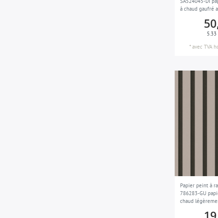
SA524045-DI pap
à chaud gaufré a
gris-clair
6
et des accents m
50
blanc crème tur
gris-souris
1
5.33
menthe
1
*
avec TVA
h
turquoise-menthe
1
jaune-olive
2
gris-olive
1
orange
1
turquoise-pastel
3
gris-clair-nacré
4
blanc-perlé
3
rouge
4
Papier peint à 
brun-rouge
2
786283-GU papie
chaud légèremen
noir
11
bois mat gris be
19