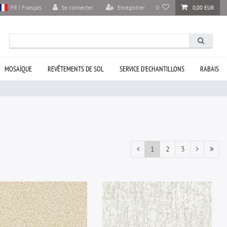
Se connecter
Enregistrer
0
0,00 EUR
FR | Français
MOSAÏQUE
REVÊTEMENTS DE SOL
SERVICE D’ECHANTILLONS
RABAIS
1
2
3