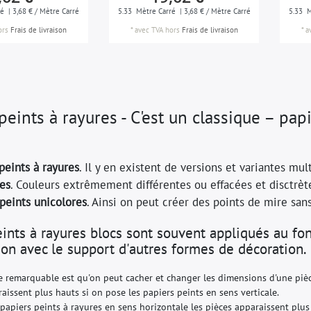
ré
| 3,68 € / Mètre Carré
5.33
Mètre Carré
| 3,68 € / Mètre Carré
5.33
M
ors
Frais de livraison
*
avec TVA
hors
Frais de livraison
*
a
peints à rayures - C'est un classique – pap
peints à rayures
. Il y en existent de versions et variantes mult
es
. Couleurs extrêmement différentes ou effacées et disctrè
peints unicolores
. Ainsi on peut créer des points de mire san
eints à rayures blocs sont souvent appliqués au fo
on avec le support d'autres formes de décoration.
 remarquable est qu'on peut cacher et changer les dimensions d'une pièc
aissent plus hauts si on pose les papiers peints en sens verticale.
 papiers peints à rayures en sens horizontale les pièces apparaissent plus