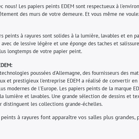
ec nous! Les papiers peints EDEM sont respectueux à l'enviro
tement des murs de votre demeure. Et vous même ne voulez p
 peints à rayures sont solides à la lumière, lavables et en p
 avec de lessive légère et une éponge des taches et salissures
lus longtemps de votre papier peint.
 EDEM:
s technologies poussées d'Allemagne, des fournisseurs des ma
ux et prestigieux l'entreprise EDEM a réalisé de convertir en 
plus modernes de l'Europe. Les papiers peints de la marque E
 la lumière et lavables. Une grande sélection de dessins et tex
 distinguent les collections grande-échelles.
 peints à rayures font apparaître vos salles plus grandes, 