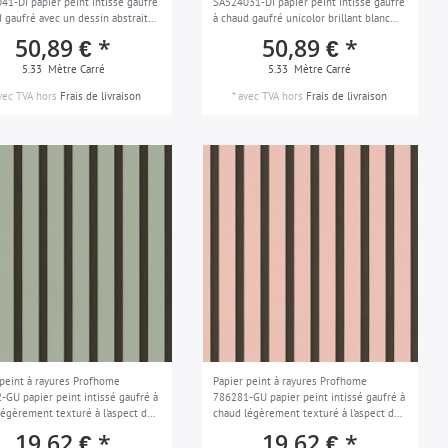
41-DI papier peint intissé gaufré
SA524031-DI papier peint intissé gaufré
 gaufré avec un dessin abstrait
à chaud gaufré unicolor brillant blanc
t blanc blanc-de-sécurité gris clair
blanc-de-sécurité gris clair gris clair
50,89 € *
50,89 € *
air nacré 5,33 m2
nacré 5,33 m2
5.33
Mètre Carré
5.33
Mètre Carré
vec TVA
hors
Frais de livraison
*
avec TVA
hors
Frais de livraison
 peint à rayures Profhome
Papier peint à rayures Profhome
-GU papier peint intissé gaufré à
786281-GU papier peint intissé gaufré à
légèrement texturé à l'aspect de
chaud légèrement texturé à l'aspect de
t vert vert-pâle noir 5,33 m2
bois mat rose noir 5,33 m2
19,62 € *
19,62 € *