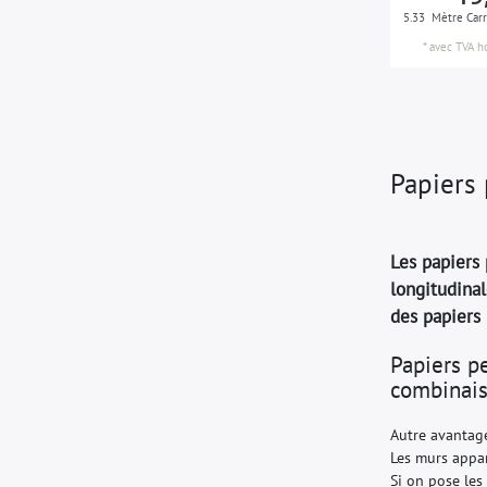
gris-noir
3
5.33
Mètre Car
*
avec TVA
h
gris-soie
4
blanc-de-sécurité
4
argent
11
gris-argent
2
Papiers 
bleu-violet
2
blanc
23
Les papiers 
longitudinal
des papiers 
Papiers p
combinais
Autre avantage
Les murs appar
Si on pose les