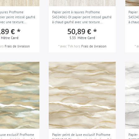
rayures Profhome
Papier peint à rayures Profhome
Papier
ier peint intissé gaufré
SA524061-DI papier peint intissé gaufré
SA5240
avec une texture
à chaud gaufré avec une texture
à chaud
accents métalliques
tangible et des accents métalliques gris
et des
,89 € *
50,89 € *
nt beige nacré 5,33 m2
blanc-gris argent 5,33 m2
blanc 
Mètre Carré
5.33
Mètre Carré
ors
Frais de livraison
*
avec TVA
hors
Frais de livraison
*
a
 luxe exclusif Profhome
Papier peint de luxe exclusif Profhome
Papier