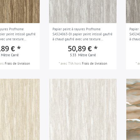
rayures Profhome
Papier peint à rayures Profhome
Papier
ier peint intissé gaufré
SA524063-DI papier peint intissé gaufré
SA5240
avec une texture
à chaud gaufré avec une texture
à chau
accents métalliques
tangible et des accents métalliques
tangib
,89 € *
50,89 € *
t or 5,33 m2
argent gris-clair gris soie 5,33 m2
platine
Mètre Carré
5.33
Mètre Carré
ors
Frais de livraison
*
avec TVA
hors
Frais de livraison
*
a