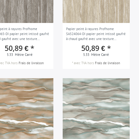
 peint à rayures Profhome
Papier peint à rayures Profhome
65-DI papier peint intissé gaufré
SA524064-DI papier peint intissé gaufré
d gaufré avec une texture
à chaud gaufré avec une texture
le et des accents métalliques
tangible et des accents métalliques or
50,89 € *
50,89 € *
 gris-quartz argent 5,33 m2
beige-nacré gris silex 5,33 m2
5.33
Mètre Carré
5.33
Mètre Carré
vec TVA
hors
Frais de livraison
*
avec TVA
hors
Frais de livraison