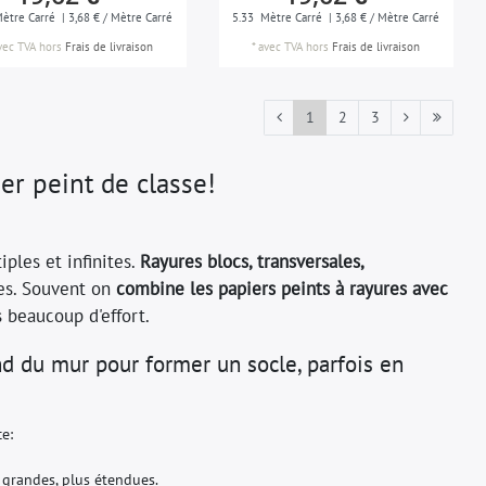
ètre Carré
| 3,68 € / Mètre Carré
5.33
Mètre Carré
| 3,68 € / Mètre Carré
vec TVA
hors
Frais de livraison
*
avec TVA
hors
Frais de livraison
1
2
3
ier peint de classe!
iples et infinites.
Rayures blocs, transversales,
tes. Souvent on
combine les papiers peints à rayures avec
s beaucoup d'effort.
nd du mur pour former un socle, parfois en
e:
 grandes, plus étendues.