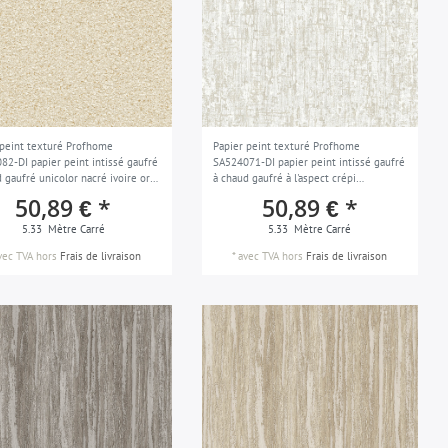
 peint texturé Profhome
Papier peint texturé Profhome
82-DI papier peint intissé gaufré
SA524071-DI papier peint intissé gaufré
 gaufré unicolor nacré ivoire or
à chaud gaufré à l'aspect crépi
perlé beige 5,33 m2
subtilement chatoyant blanc gris-argent
50,89 € *
50,89 € *
gris clair 5,33 m2
5.33
Mètre Carré
5.33
Mètre Carré
vec TVA
hors
Frais de livraison
*
avec TVA
hors
Frais de livraison