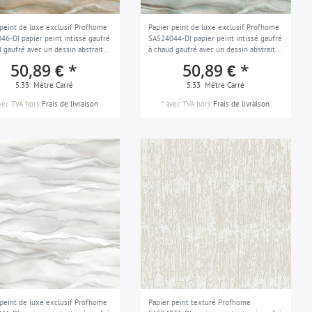
 peint de luxe exclusif Profhome
Papier peint de luxe exclusif Profhome
46-DI papier peint intissé gaufré
SA524044-DI papier peint intissé gaufré
 gaufré avec un dessin abstrait
à chaud gaufré avec un dessin abstrait
 accents métalliques beige bronze
et des accents métalliques gris argent
50,89 € *
50,89 € *
crème turquoise pastel 5,33 m2
blanc turquoise menthe 5,33 m2
5.33
Mètre Carré
5.33
Mètre Carré
vec TVA
hors
Frais de livraison
*
avec TVA
hors
Frais de livraison
 peint de luxe exclusif Profhome
Papier peint texturé Profhome