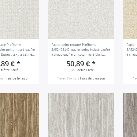
xturé Profhome
Papier peint texturé Profhome
Papier
ier peint intissé gaufré
SA524081-DI papier peint intissé gaufré
SA5240
l'aspect textile satiné
à chaud gaufré unicolor nacré blanc
à chaud
curité gris clair gris
blanc-de-sécurité gris clair gris clair
blanc 
,89 € *
50,89 € *
 m2
nacré 5,33 m2
Mètre Carré
5.33
Mètre Carré
ors
Frais de livraison
*
avec TVA
hors
Frais de livraison
*
a