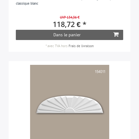
classique blanc
UVP 134,36 €
118,72 € *
Dans le panier
*
avec TVA
hors
Frais de livraison