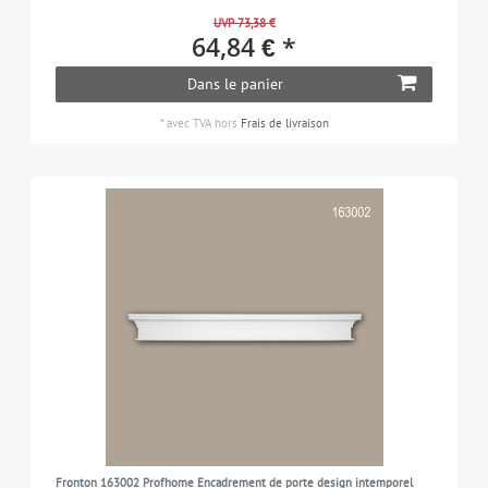
UVP 73,38 €
64,84 € *
Dans le panier
*
avec TVA
hors
Frais de livraison
Fronton 163002 Profhome Encadrement de porte design intemporel