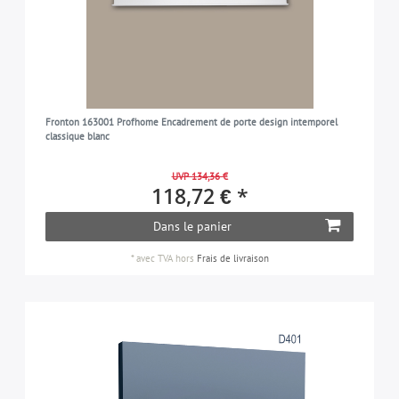
Fronton 163001 Profhome Encadrement de porte design intemporel
classique blanc
UVP 134,36 €
118,72 € *
Dans le panier
*
avec TVA
hors
Frais de livraison