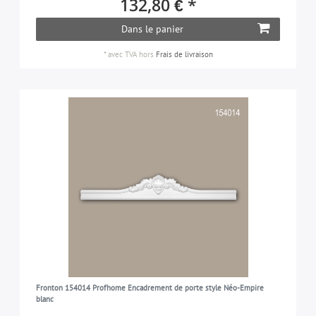
132,80 € *
11-21 cm
7
1-7 cm
9
Dans le panier
FINITION DE SURFACE
21-30 cm
2
21-30 cm
1
*
avec TVA
hors
Frais de livraison
prétraité
11
VERSION
> 30 cm
1
pas flexible
11
APPROPRIÉ POUR
extérieurs
1
intérieurs et extérieurs
10
Fronton 154014 Profhome Encadrement de porte style Néo-Empire
blanc