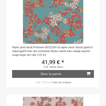
Papier peint floral Profhome GR322205-DI papier peint intissé gaufré à
chaud gaufré avec des ornements floraux satiné bleu orangé-saumon
rouge beige vert clair 5,33 m2
41,99 € *
5.33
Mètre Carré
Dans le panier
*
avec TVA
hors
Frais de livraison