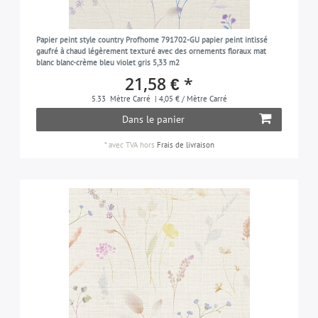
Papier peint style country Profhome 791702-GU papier peint intissé
gaufré à chaud légèrement texturé avec des ornements floraux mat
blanc blanc-crème bleu violet gris 5,33 m2
21,58 € *
5.33
Mètre Carré
| 4,05 € / Mètre Carré
Dans le panier
*
avec TVA
hors
Frais de livraison