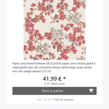
Papier peint floral Profhome GR322203-DI papier peint intissé gaufré à
chaud gaufré avec des ornements floraux satiné beige rouge-carmin
vert clair orangé saumon 5,33 m2
41,99 € *
5.33
Mètre Carré
Dans le panier
*
avec TVA
hors
Frais de livraison