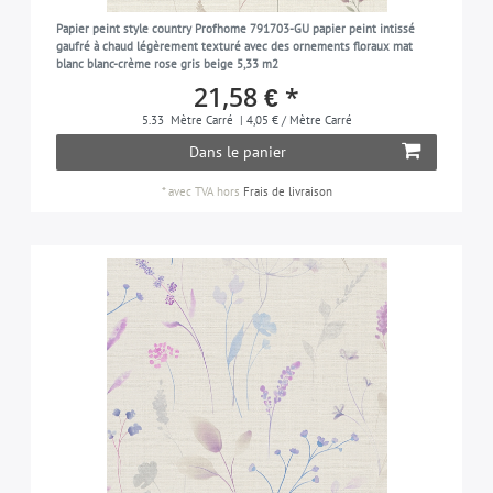
Papier peint style country Profhome 791703-GU papier peint intissé
gaufré à chaud légèrement texturé avec des ornements floraux mat
blanc blanc-crème rose gris beige 5,33 m2
21,58 € *
5.33
Mètre Carré
| 4,05 € / Mètre Carré
Dans le panier
*
avec TVA
hors
Frais de livraison