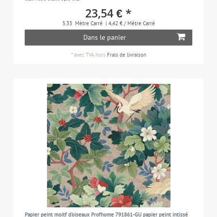
23,54 € *
5.33
Mètre Carré
| 4,42 € / Mètre Carré
Dans le panier
*
avec TVA
hors
Frais de livraison
Papier peint moitf d'oiseaux Profhome 791861-GU papier peint intissé