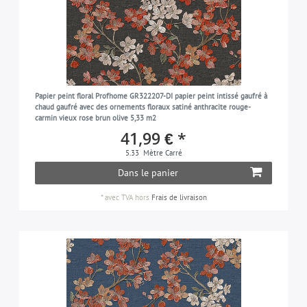
Papier peint floral Profhome GR322207-DI papier peint intissé gaufré à
chaud gaufré avec des ornements floraux satiné anthracite rouge-
carmin vieux rose brun olive 5,33 m2
41,99 € *
5.33
Mètre Carré
Dans le panier
*
avec TVA
hors
Frais de livraison