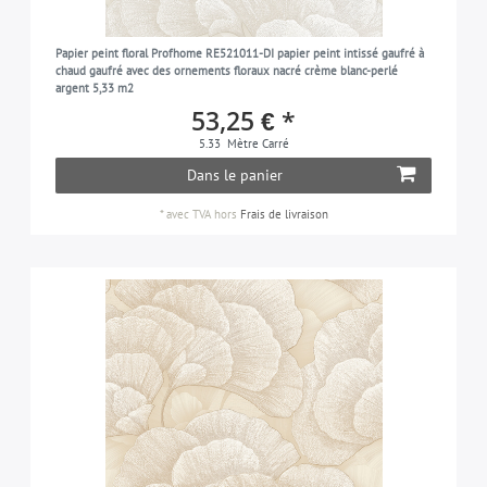
noir
34
Papier peint floral Profhome RE521011-DI papier peint intissé gaufré à
argent
7
chaud gaufré avec des ornements floraux nacré crème blanc-perlé
argent 5,33 m2
turquoise
3
53,25 € *
bleu-turquoise
6
5.33
Mètre Carré
violet
9
Dans le panier
rouge-vin
4
*
avec TVA
hors
Frais de livraison
blanc
80