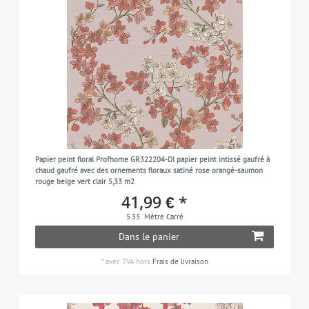
Papier peint floral Profhome GR322204-DI papier peint intissé gaufré à
chaud gaufré avec des ornements floraux satiné rose orangé-saumon
rouge beige vert clair 5,33 m2
41,99 € *
5.33
Mètre Carré
Dans le panier
*
avec TVA
hors
Frais de livraison