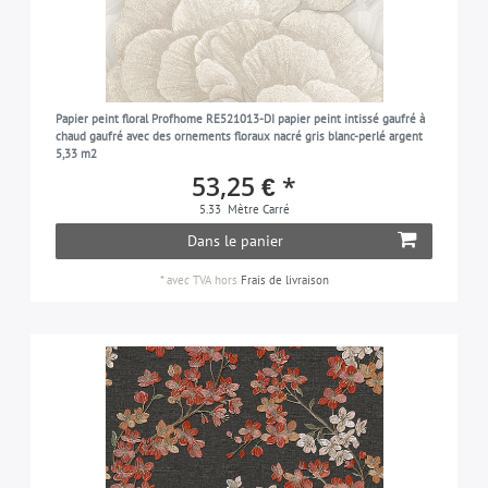
Papier peint floral Profhome RE521013-DI papier peint intissé gaufré à
chaud gaufré avec des ornements floraux nacré gris blanc-perlé argent
5,33 m2
53,25 € *
5.33
Mètre Carré
Dans le panier
*
avec TVA
hors
Frais de livraison