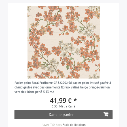
Papier peint floral Profhome GR322202-DI papier peint intissé gaufré à
chaud gaufré avec des ornements floraux satiné beige orangé-saumon
vert clair blanc perlé 5,33 m2
41,99 € *
5.33
Mètre Carré
Dans le panier
*
avec TVA
hors
Frais de livraison