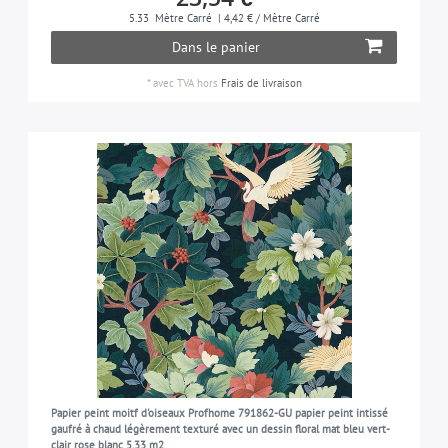
5.33
Mètre Carré
| 4,42 € / Mètre Carré
Dans le panier
*
avec TVA
hors
Frais de livraison
Papier peint moitf d'oiseaux Profhome 791862-GU papier peint intissé
gaufré à chaud légèrement texturé avec un dessin floral mat bleu vert-
clair rose blanc 5,33 m2