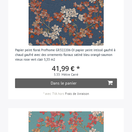
Papier peint floral Profhome GR322206-DI papier peint intissé gaufré à
chaud gaufré avec des ornements floraux satiné bleu orangé-saumon
vieux rose vert clair 5,33 m2
41,99 € *
5.33
Mètre Carré
Dans le panier
*
avec TVA
hors
Frais de livraison