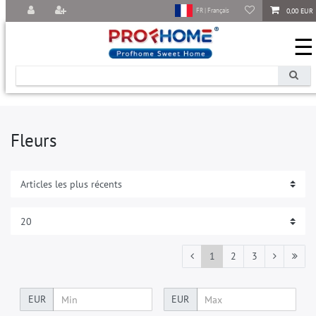
0,00 EUR
FR | Français
☰
Fleurs
1
2
3
EUR
EUR