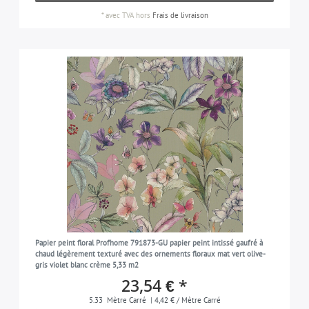
*
avec TVA
hors
Frais de livraison
Papier peint floral Profhome 791873-GU papier peint intissé gaufré à
chaud légèrement texturé avec des ornements floraux mat vert olive-
gris violet blanc crème 5,33 m2
23,54 € *
5.33
Mètre Carré
| 4,42 € / Mètre Carré