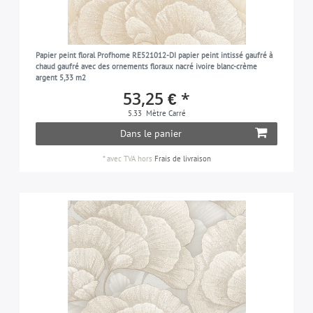
Papier peint floral Profhome RE521012-DI papier peint intissé gaufré à
chaud gaufré avec des ornements floraux nacré ivoire blanc-crème
argent 5,33 m2
53,25 € *
5.33
Mètre Carré
Dans le panier
*
avec TVA
hors
Frais de livraison