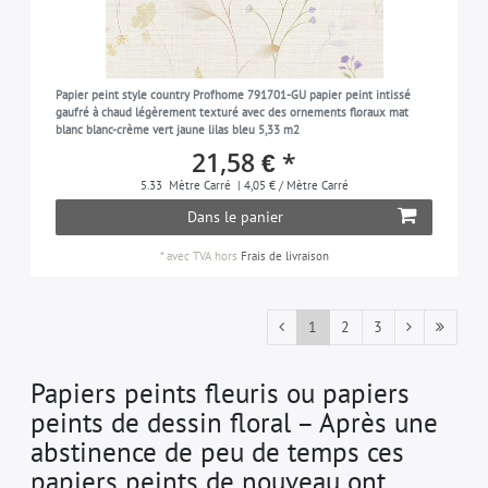
Papier peint style country Profhome 791701-GU papier peint intissé
gaufré à chaud légèrement texturé avec des ornements floraux mat
blanc blanc-crème vert jaune lilas bleu 5,33 m2
21,58 € *
5.33
Mètre Carré
| 4,05 € / Mètre Carré
Dans le panier
*
avec TVA
hors
Frais de livraison
1
2
3
Papiers peints fleuris ou papiers
peints de dessin floral – Après une
abstinence de peu de temps ces
papiers peints de nouveau ont