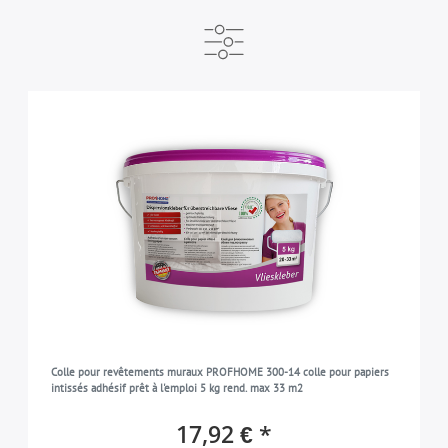
PRODUCTEUR
PRÊT À EXPÉDIER DANS
MARQUE
e-DELUX
immédiatement disponible
Profhome
5
5
5
SORTE
Adhésif pour papiers peints non-tissés
2
COULEUR
Colle à tapisser pour papiers peints non-tissés
3
blanc
5
COLLECTION
PROFhome
2
APPROPRIÉ POUR
STATUS
3
intérieurs
5
Colle pour revêtements muraux PROFHOME 300-14 colle pour papiers
intissés adhésif prêt à l'emploi 5 kg rend. max 33 m2
17,92 € *