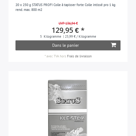
20 x 250 g STATUS PROFI Colle à tapisser forte Colle intissé pro 1 kg
rend. max. 800 m2
UVP 136,94 €
129,95 € *
5
Kilogramme
| 25,99 € / Kilogramme
Dans le panier
*
avec TVA
hors
Frais de livraison