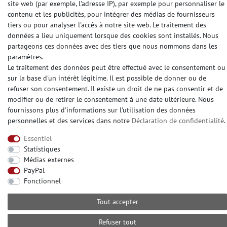
site web (par exemple, l'adresse IP), par exemple pour personnaliser le
contenu et les publicités, pour intégrer des médias de fournisseurs
MODES DE PAIEMENT
tiers ou pour analyser l'accès à notre site web. Le traitement des
données a lieu uniquement lorsque des cookies sont installés. Nous
partageons ces données avec des tiers que nous nommons dans les
paramètres.
Le traitement des données peut être effectué avec le consentement ou
DES MÉDIAS SOCIAUX
sur la base d'un intérêt légitime. Il est possible de donner ou de
refuser son consentement. Il existe un droit de ne pas consentir et de
modifier ou de retirer le consentement à une date ultérieure. Nous
fournissons plus d'informations sur l'utilisation des données
personnelles et des services dans notre
Déclaration de confidentialité
.
© Copyright 2026 | e-Delux GmbH
Essentiel
Statistiques
Médias externes
PayPal
Fonctionnel
Tout accepter
Refuser tout