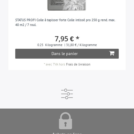
STATUS PROFI Colle à tapisser forte Colle intissé pro 250 g rend. max.
40 m2 / 7 roul.
7,95 € *
0.25
Kilogramme
| 31,80 € / Kilogramme
Dans le panier
*
avec TVA
hors
Frais de livraison