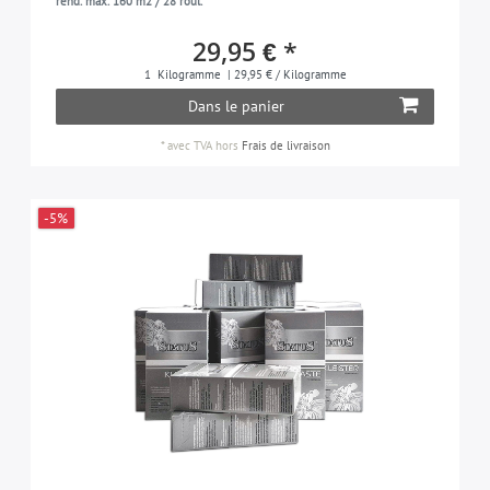
rend. max. 160 m2 / 28 roul.
29,95 € *
1
Kilogramme
| 29,95 € / Kilogramme
Dans le panier
*
avec TVA
hors
Frais de livraison
-5%