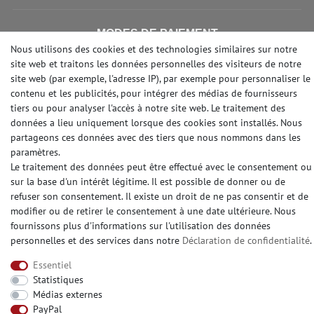
MODES DE PAIEMENT
Nous utilisons des cookies et des technologies similaires sur notre
site web et traitons les données personnelles des visiteurs de notre
site web (par exemple, l'adresse IP), par exemple pour personnaliser le
contenu et les publicités, pour intégrer des médias de fournisseurs
DES MÉDIAS SOCIAUX
tiers ou pour analyser l'accès à notre site web. Le traitement des
données a lieu uniquement lorsque des cookies sont installés. Nous
partageons ces données avec des tiers que nous nommons dans les
paramètres.
Le traitement des données peut être effectué avec le consentement ou
© Copyright 2026 | e-Delux GmbH
sur la base d'un intérêt légitime. Il est possible de donner ou de
refuser son consentement. Il existe un droit de ne pas consentir et de
modifier ou de retirer le consentement à une date ultérieure. Nous
fournissons plus d'informations sur l'utilisation des données
personnelles et des services dans notre
Déclaration de confidentialité
.
Essentiel
Statistiques
Médias externes
PayPal