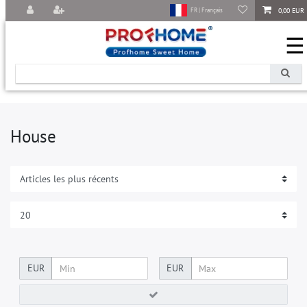
0,00 EUR
FR | Français
☰
House
EUR
EUR