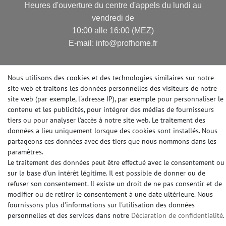
Heures d'ouverture du centre d'appels du lundi au
vendredi de
10:00 alle 16:00 (MEZ)
E-mail: info@profhome.fr
Nous utilisons des cookies et des technologies similaires sur notre
MODES DE PAIEMENT
site web et traitons les données personnelles des visiteurs de notre
site web (par exemple, l'adresse IP), par exemple pour personnaliser le
contenu et les publicités, pour intégrer des médias de fournisseurs
tiers ou pour analyser l'accès à notre site web. Le traitement des
données a lieu uniquement lorsque des cookies sont installés. Nous
DES MÉDIAS SOCIAUX
partageons ces données avec des tiers que nous nommons dans les
paramètres.
Le traitement des données peut être effectué avec le consentement ou
sur la base d'un intérêt légitime. Il est possible de donner ou de
refuser son consentement. Il existe un droit de ne pas consentir et de
© Copyright 2026 | e-Delux GmbH
modifier ou de retirer le consentement à une date ultérieure. Nous
fournissons plus d'informations sur l'utilisation des données
personnelles et des services dans notre
Déclaration de confidentialité
.