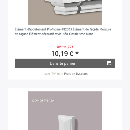
Élément d'aboutement Profhome 482033 Élément de façade Moulure
de façade Élément décoratif style Néo-Classicisme blanc
UVP 11,53 €
10,19 € *
Dans le panier
*
avec TVA
hors
Frais de livraison