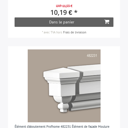
UVP 11,53 €
10,19 € *
Dans le panier
*
avec TVA
hors
Frais de livraison
Élément d'aboutement Profhome 482231 Élément de façade Moulure