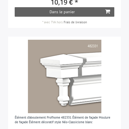
10,19 € *
21-30 cm
1
1-7 cm
2
Dans le panier
FINITION DE SURFACE
> 30 cm
1
> 30 cm
1
*
avec TVA
hors
Frais de livraison
prétraité
9
VERSION
pas flexible
9
APPROPRIÉ POUR
extérieurs
9
Élément d'aboutement Profhome 482331 Élément de façade Moulure
de façade Élément décoratif style Néo-Classicisme blanc