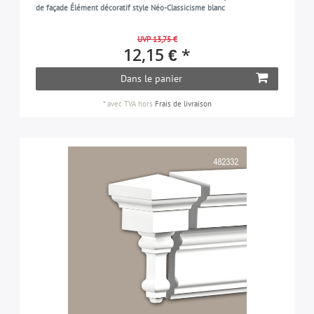
de façade Élément décoratif style Néo-Classicisme blanc
UVP 13,75 €
12,15 € *
Dans le panier
*
avec TVA
hors
Frais de livraison