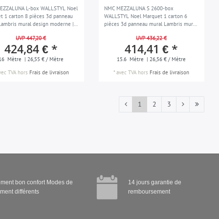
EZZALUNA L-box WALLSTYL Noel
NMC MEZZALUNA S 2600-box
t 1 carton 8 pièces 3d panneau
WALLSTYL Noel Marquet 1 carton 6
Lambris mural design moderne |
pièces 3d panneau mural Lambris mural
design moderne | 15,6 m
UVP 447,20 €
UVP 436,22 €
424,84 € *
414,41 € *
16
Mètre
| 26,55 € / Mètre
15.6
Mètre
| 26,56 € / Mètre
vec TVA
hors
Frais de livraison
*
avec TVA
hors
Frais de livraison
1
2
3
ment bon confort Modes de
14 jours garantie de
ment différents
remboursement