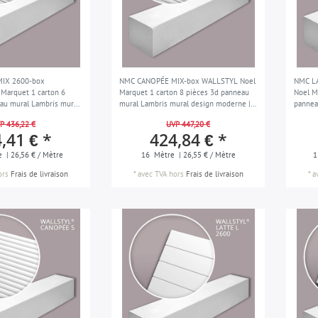
IX 2600-box
NMC CANOPÉE MIX-box WALLSTYL Noel
NMC L
Marquet 1 carton 6
Marquet 1 carton 8 pièces 3d panneau
Noel M
au mural Lambris mural
mural Lambris mural design moderne |
pannea
| 15,6 m
16 m
modern
P 436,22 €
UVP 447,20 €
,41 € *
424,84 € *
e
| 26,56 € / Mètre
16
Mètre
| 26,55 € / Mètre
1
ors
Frais de livraison
*
avec TVA
hors
Frais de livraison
*
a