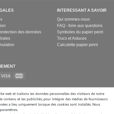
EGALES
INTERESSANT A SAVOIR
es
Qui sommes-nous
tion
FAQ - foire aux questions
protection des données
Symboles du papier peint
érales
Trucs et Astuces
nulation
Calculette papier peint
IEMENT
SOCIAUX
site web et traitons les données personnelles des visiteurs de notre
le contenu et les publicités, pour intégrer des médias de fournisseurs
onnées a lieu uniquement lorsque des cookies sont installés. Nous
paramètres.