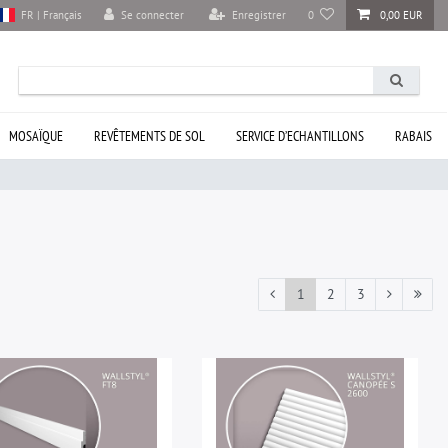
Se connecter
Enregistrer
0
0,00 EUR
FR | Français
MOSAÏQUE
REVÊTEMENTS DE SOL
SERVICE D’ECHANTILLONS
RABAIS
1
2
3