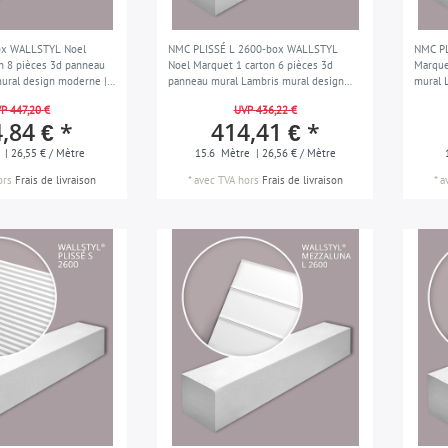
ox WALLSTYL Noel
NMC PLISSÉ L 2600-box WALLSTYL
NMC PL
n 8 pièces 3d panneau
Noel Marquet 1 carton 6 pièces 3d
Marque
ural design moderne |
panneau mural Lambris mural design
mural 
moderne | 15,6 m
16 m
P 447,20 €
UVP 436,22 €
,84 € *
414,41 € *
| 26,55 € / Mètre
15.6
Mètre
| 26,56 € / Mètre
ors
Frais de livraison
*
avec TVA
hors
Frais de livraison
*
a