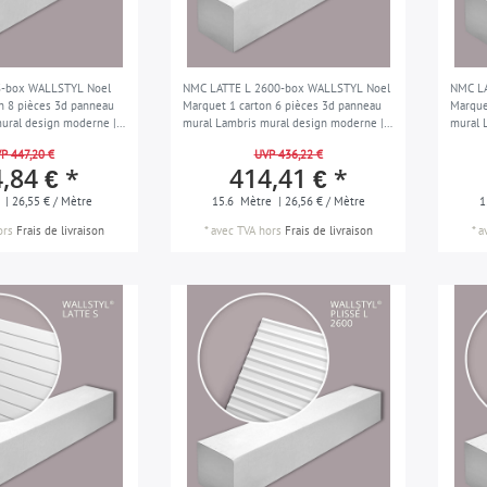
-box WALLSTYL Noel
NMC LATTE L 2600-box WALLSTYL Noel
NMC L
n 8 pièces 3d panneau
Marquet 1 carton 6 pièces 3d panneau
Marque
ural design moderne |
mural Lambris mural design moderne |
mural 
15,6 m
15,6 m
P 447,20 €
UVP 436,22 €
,84 € *
414,41 € *
| 26,55 € / Mètre
15.6
Mètre
| 26,56 € / Mètre
1
ors
Frais de livraison
*
avec TVA
hors
Frais de livraison
*
a