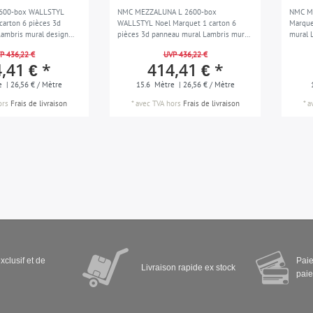
2600-box WALLSTYL
NMC MEZZALUNA L 2600-box
NMC M
carton 6 pièces 3d
WALLSTYL Noel Marquet 1 carton 6
Marque
ambris mural design
pièces 3d panneau mural Lambris mural
mural 
 m
design moderne | 15,6 m
16 m
P 436,22 €
UVP 436,22 €
,41 € *
414,41 € *
e
| 26,56 € / Mètre
15.6
Mètre
| 26,56 € / Mètre
ors
Frais de livraison
*
avec TVA
hors
Frais de livraison
*
a
xclusif et de
Paie
Livraison rapide ex stock
paie