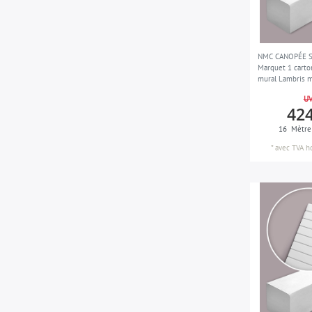
NMC CANOPÉE S
Marquet 1 carto
mural Lambris m
16 m
UV
424
16
Mètre
*
avec TVA
h