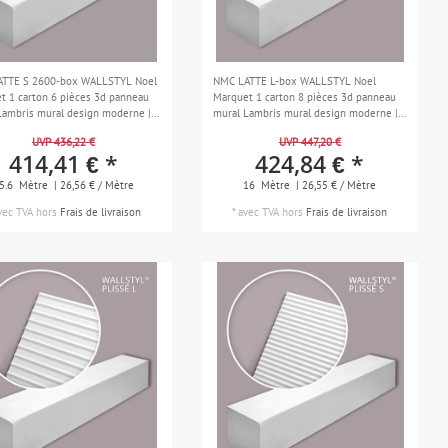
ATTE S 2600-box WALLSTYL Noel
NMC LATTE L-box WALLSTYL Noel
t 1 carton 6 pièces 3d panneau
Marquet 1 carton 8 pièces 3d panneau
Lambris mural design moderne |
mural Lambris mural design moderne |
16 m
UVP 436,22 €
UVP 447,20 €
414,41 € *
424,84 € *
5.6
Mètre
| 26,56 € / Mètre
16
Mètre
| 26,55 € / Mètre
vec TVA
hors
Frais de livraison
*
avec TVA
hors
Frais de livraison