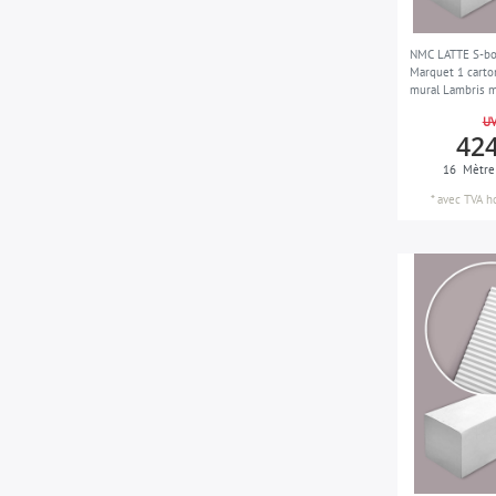
NMC LATTE S-b
Marquet 1 carto
mural Lambris m
16 m
UV
424
16
Mètre
*
avec TVA
h