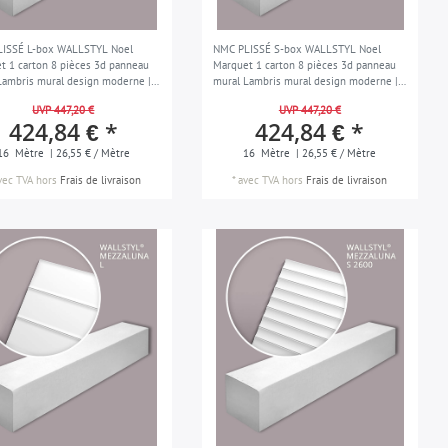
ISSÉ L-box WALLSTYL Noel
NMC PLISSÉ S-box WALLSTYL Noel
t 1 carton 8 pièces 3d panneau
Marquet 1 carton 8 pièces 3d panneau
Lambris mural design moderne |
mural Lambris mural design moderne |
16 m
UVP 447,20 €
UVP 447,20 €
424,84 € *
424,84 € *
16
Mètre
| 26,55 € / Mètre
16
Mètre
| 26,55 € / Mètre
vec TVA
hors
Frais de livraison
*
avec TVA
hors
Frais de livraison