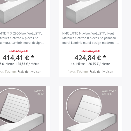
ATTE MIX 2600-box WALLSTYL
NMC LATTE MIX-box WALLSTYL Noel
arquet 1 carton 6 pièces 3d
Marquet 1 carton 8 pièces 3d panneau
u mural Lambris mural design
mural Lambris mural design moderne |
e | 15,6 m
16 m
UVP 436,22 €
UVP 447,20 €
414,41 € *
424,84 € *
5.6
Mètre
| 26,56 € / Mètre
16
Mètre
| 26,55 € / Mètre
vec TVA
hors
Frais de livraison
*
avec TVA
hors
Frais de livraison