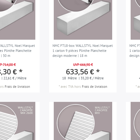
ALLSTYL Noel Marquet
NMC FT18-box WALLSTYL Noel Marquet
NMC F
es Plinthe Planchette
1 carton 9 pièces Plinthe Planchette
1 cart
 | 30 m
design moderne | 18 m
design
P 714,00 €
UVP 666,90 €
,30 € *
633,56 € *
| 22,61 € / Mètre
18
Mètre
| 35,20 € / Mètre
ors
Frais de livraison
*
avec TVA
hors
Frais de livraison
*
a