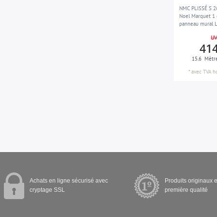
NMC PLISSÉ S 
Noel Marquet 1 
panneau mural L
moderne | 15,6
UV
414
15.6
Mètr
*
avec TVA
h
Achats en ligne sécurisé avec
Produits originaux e
cryptage SSL
première qualité