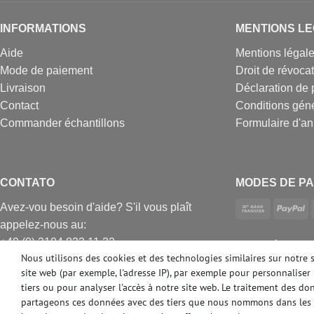
INFORMATIONS
MENTIONS L
Aide
Mentions légal
Mode de paiement
Droit de révoca
Livraison
Déclaration de 
Contact
Conditions gén
Commander échantillons
Formulaire d'an
CONTATO
MODES DE PA
Avez-vou besoin d'aide? S'il vous plaît
appelez-nous au:
+49 (0) 2104 833 11 22
DES MÉDIAS 
Nous utilisons des cookies et des technologies similaires sur notre 
Heures d'ouverture du centre d'appels du
site web (par exemple, l'adresse IP), par exemple pour personnaliser 
lundi au vendredi de
tiers ou pour analyser l'accès à notre site web. Le traitement des d
10:00 alle 16:00 (MEZ)
partageons ces données avec des tiers que nous nommons dans les 
E-mail: info@profhome.fr