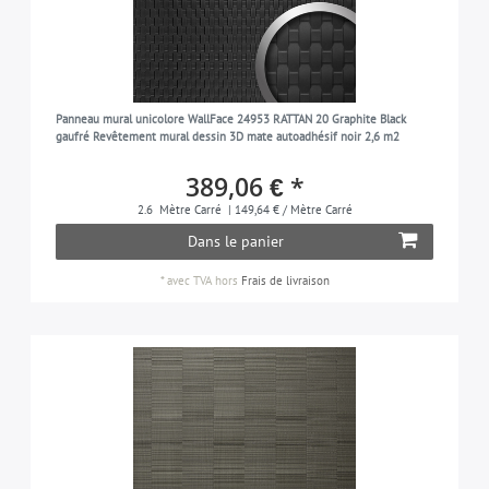
Panneau mural unicolore WallFace 24953 RATTAN 20 Graphite Black
gaufré Revêtement mural dessin 3D mate autoadhésif noir 2,6 m2
389,06 € *
2.6
Mètre Carré
| 149,64 € / Mètre Carré
Dans le panier
*
avec TVA
hors
Frais de livraison