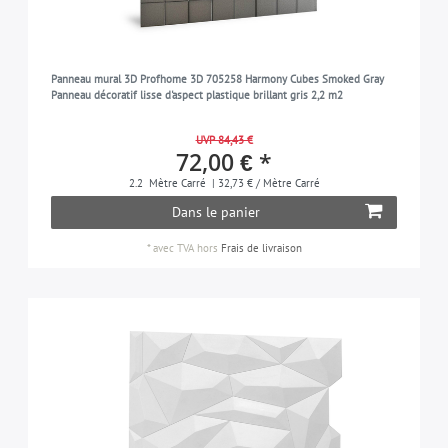
Panneau mural 3D Profhome 3D 705258 Harmony Cubes Smoked Gray
Panneau décoratif lisse d'aspect plastique brillant gris 2,2 m2
UVP 84,43 €
72,00 € *
2.2
Mètre Carré
| 32,73 € / Mètre Carré
Dans le panier
*
avec TVA
hors
Frais de livraison