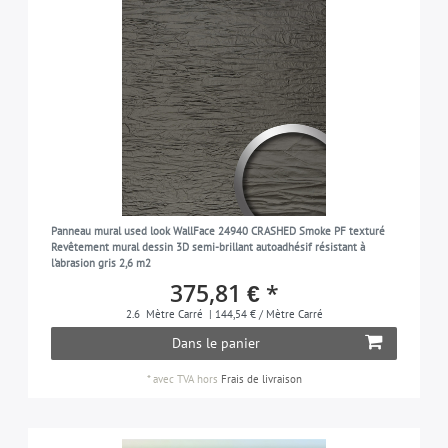
Panneau mural used look WallFace 24940 CRASHED Smoke PF texturé
Revêtement mural dessin 3D semi-brillant autoadhésif résistant à
l'abrasion gris 2,6 m2
375,81 € *
2.6
Mètre Carré
| 144,54 € / Mètre Carré
Dans le panier
*
avec TVA
hors
Frais de livraison