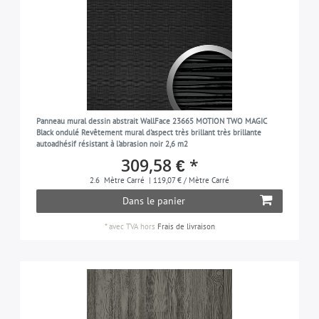
Panneau mural dessin abstrait WallFace 23665 MOTION TWO MAGIC
Black ondulé Revêtement mural d'aspect très brillant très brillante
autoadhésif résistant à l'abrasion noir 2,6 m2
309,58 € *
2.6
Mètre Carré
| 119,07 € / Mètre Carré
Dans le panier
*
avec TVA
hors
Frais de livraison