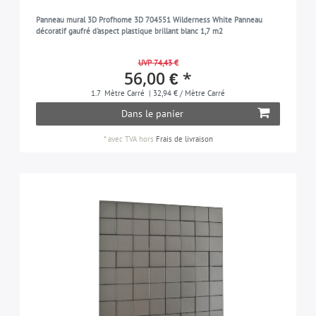
Panneau mural 3D Profhome 3D 704551 Wilderness White Panneau
décoratif gaufré d'aspect plastique brillant blanc 1,7 m2
UVP 74,43 €
56,00 € *
1.7
Mètre Carré
| 32,94 € / Mètre Carré
Dans le panier
*
avec TVA
hors
Frais de livraison