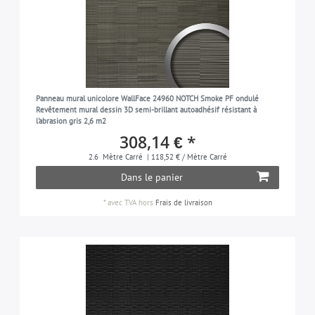
Panneau mural unicolore WallFace 24960 NOTCH Smoke PF ondulé
Revêtement mural dessin 3D semi-brillant autoadhésif résistant à
l'abrasion gris 2,6 m2
308,14 € *
2.6
Mètre Carré
| 118,52 € / Mètre Carré
Dans le panier
*
avec TVA
hors
Frais de livraison