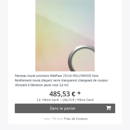
Panneau mural unicolore WallFace 23116 HOLLYWOOD lisse
Revêtement mural d'aspect verre transparent changeant de couleur
résistant à l'abrasion jaune rose 2,6 m2
485,53 € *
2.6
Mètre Carré
| 186,74 € / Mètre Carré
Dans le panier
*
avec TVA
hors
Frais de livraison