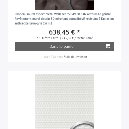
Panneau mural aspect métal WallFace 27049 OCEAN Anthracite gaufré
Revêtement mural dessin 3D miroitant autoadhésif résistant à l'abrasion
anthracite brun-gris 2,6 m2
638,45 € *
2.6
Mètre Carré
| 245,56 € / Mètre Carré
Dans le panier
*
avec TVA
hors
Frais de livraison