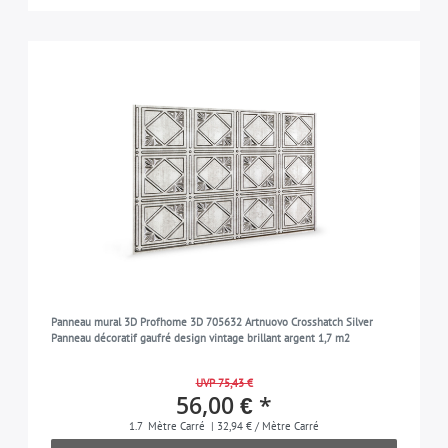
Panneau mural 3D Profhome 3D 705632 Artnuovo Crosshatch Silver
Panneau décoratif gaufré design vintage brillant argent 1,7 m2
UVP 75,43 €
56,00 € *
1.7
Mètre Carré
| 32,94 € / Mètre Carré