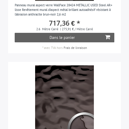
Panneau mural aspect verre WallFace 28424 METALLIC USED Steel AR+
lisse Revêtement mural d'aspect métal brillant autoadhésif résistant à
l'abrasion anthracite brun-noir 2,6 m2
717,36 € *
2.6
Mètre Carré
| 275,91 € / Mètre Carré
Dans le panier
*
avec TVA
hors
Frais de livraison