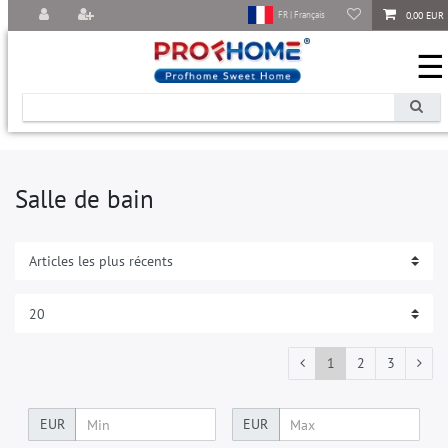
0,00 EUR
FR | Français
☰
Salle de bain
1
2
3
EUR
EUR