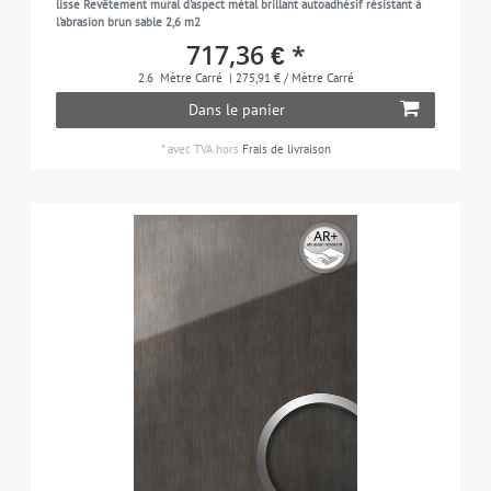
lisse Revêtement mural d'aspect métal brillant autoadhésif résistant à
l'abrasion brun sable 2,6 m2
couche de PMMA transparent (2 mm) avec
18
717,36 € *
revêtement brillant de PET résistant aux rayures
et à l'abrasion, 100% sans PVC
2.6
Mètre Carré
| 275,91 € / Mètre Carré
Dans le panier
*
avec TVA
hors
Frais de livraison