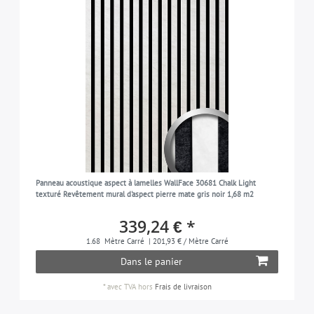
Panneau acoustique aspect à lamelles WallFace 30681 Chalk Light
texturé Revêtement mural d'aspect pierre mate gris noir 1,68 m2
339,24 € *
1.68
Mètre Carré
| 201,93 € / Mètre Carré
Dans le panier
*
avec TVA
hors
Frais de livraison