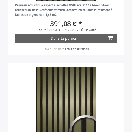
sable
6
Panneau acoustique aspect à lamelles WallFace 31133 Green Steel
brushed AR lisse Revêtement mural d'aspect métal brossé résistant à
noir
13
l'abrasion argent noir 1,68 m2
391,08 € *
brun-noir
6
1.68
Mètre Carré
| 232,79 € / Mètre Carré
gris-noir
1
Dans le panier
gris-soie
2
*
avec TVA
hors
Frais de livraison
argent
5
brun-terre
1
violet
5
blanc
3