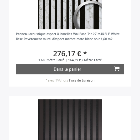
Panneau acoustique aspect à lamelles WallFace 31127 MARBLE White
lisse Revêtement mural d'aspect marbre mate blanc noir 1,68 m2
276,17 € *
1.68
Mètre Carré
| 164,39 € / Mètre Carré
Dans le panier
*
avec TVA
hors
Frais de livraison