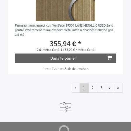
Panneau mural aspect cuir WallFace 29306 LANE METALLIC USED Sand
gaufré Revêtement mural d'aspect métal mate autoadhésif platine gris
2,6 m2
355,94 € *
2.6
Mètre Carré
| 136,90 € / Mètre Carré
Dans le panier
*
avec TVA
hors
Frais de livraison
1
2
3