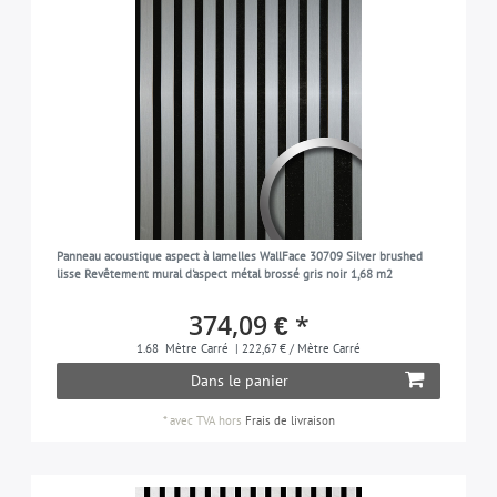
Panneau acoustique aspect à lamelles WallFace 30709 Silver brushed
lisse Revêtement mural d'aspect métal brossé gris noir 1,68 m2
374,09 € *
1.68
Mètre Carré
| 222,67 € / Mètre Carré
Dans le panier
*
avec TVA
hors
Frais de livraison