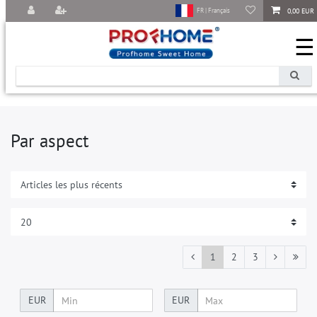
0,00 EUR
FR | Français
☰
Par aspect
1
2
3
EUR
EUR