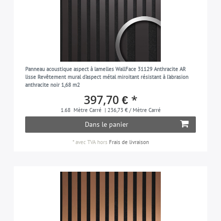
Panneau acoustique aspect à lamelles WallFace 31129 Anthracite AR
lisse Revêtement mural d'aspect métal miroitant résistant à l'abrasion
anthracite noir 1,68 m2
397,70 € *
1.68
Mètre Carré
| 236,73 € / Mètre Carré
Dans le panier
*
avec TVA
hors
Frais de livraison