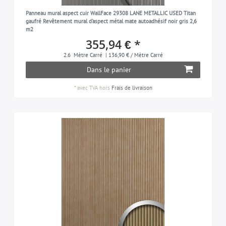
Panneau mural aspect cuir WallFace 29308 LANE METALLIC USED Titan
gaufré Revêtement mural d'aspect métal mate autoadhésif noir gris 2,6
m2
355,94 € *
2.6
Mètre Carré
| 136,90 € / Mètre Carré
Dans le panier
*
avec TVA
hors
Frais de livraison