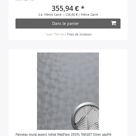
355,94 € *
2.6
Mètre Carré
| 136,90 € / Mètre Carré
Dans le panier
*
avec TVA
hors
Frais de livraison
Panneau mural aspect métal WallFace 29291 TARGET Silver gaufré