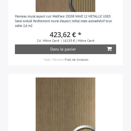
Panneau mural aspect cuir WallFace 29208 WAVE 12 METALLIC USED
Sand ondulé Revêtement mural d'aspect métal mate autoadhésif brun
sable 2,6 m2
423,62 € *
2.6
Mètre Carré
| 162,93 € / Mètre Carré
Dans le panier
*
avec TVA
hors
Frais de livraison