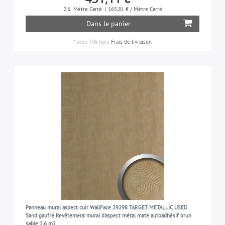
2.6
Mètre Carré
| 165,81 € / Mètre Carré
Dans le panier
*
avec TVA
hors
Frais de livraison
Panneau mural aspect cuir WallFace 29298 TARGET METALLIC USED
Sand gaufré Revêtement mural d'aspect métal mate autoadhésif brun
sable 2,6 m2