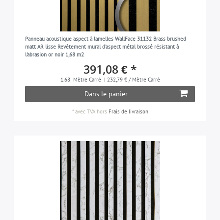
Panneau acoustique aspect à lamelles WallFace 31132 Brass brushed
matt AR lisse Revêtement mural d'aspect métal brossé résistant à
l'abrasion or noir 1,68 m2
391,08 € *
1.68
Mètre Carré
| 232,79 € / Mètre Carré
Dans le panier
*
avec TVA
hors
Frais de livraison