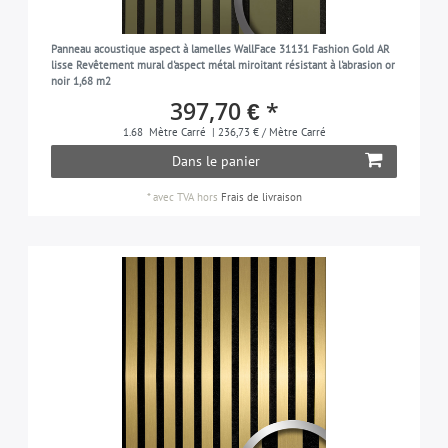
Panneau acoustique aspect à lamelles WallFace 31131 Fashion Gold AR
lisse Revêtement mural d'aspect métal miroitant résistant à l'abrasion or
noir 1,68 m2
397,70 € *
1.68
Mètre Carré
| 236,73 € / Mètre Carré
Dans le panier
*
avec TVA
hors
Frais de livraison