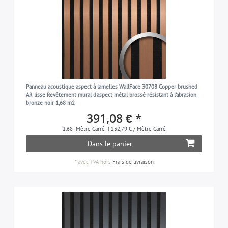
Panneau acoustique aspect à lamelles WallFace 30708 Copper brushed
AR lisse Revêtement mural d'aspect métal brossé résistant à l'abrasion
bronze noir 1,68 m2
391,08 € *
1.68
Mètre Carré
| 232,79 € / Mètre Carré
Dans le panier
*
avec TVA
hors
Frais de livraison