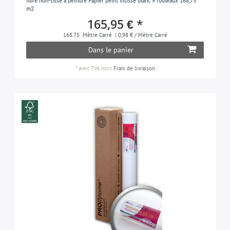
fibre non-tissé à peindre Papier peint intissé blanc 9 rouleaux 168,75
m2
165,95 € *
168.75
Mètre Carré
| 0,98 € / Mètre Carré
Dans le panier
*
avec TVA
hors
Frais de livraison