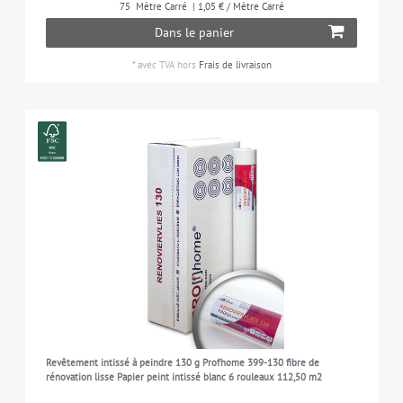
75
Mètre Carré
| 1,05 € / Mètre Carré
Dans le panier
PROFhome
4
MESURE DE ROULEAU
PROFhome (Fibre de rénovation)
4
*
avec TVA
hors
Frais de livraison
0,75 m x 25,00 m = 18,75 m2
4
RÉSISTANCE À LA LUMIÈRE
bonne résistance à la lumière
4
SURFACE
lisse
4
APPROPRIÉ POUR
salon, salle à coucher, cuisine, chambre d'enfants,
4
vestibule, etc.
Revêtement intissé à peindre 130 g Profhome 399-130 fibre de
rénovation lisse Papier peint intissé blanc 6 rouleaux 112,50 m2