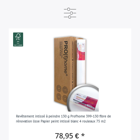
PRODUCTEUR
PRÊT À EXPÉDIER DANS
MARQUE
e-DELUX
immédiatement disponible
Profhome
4
4
4
SORTE
Fibre de rénovation
4
COULEUR
blanc
4
TYPE DE PAPIER PEINT
papier peint non-tissé lisee sans texture
4
GRAMMAGE
130 g/m2
4
DESSIN
Revêtement intissé à peindre 130 g Profhome 399-130 fibre de
les unis | unicolore
4
rénovation lisse Papier peint intissé blanc 4 rouleaux 75 m2
MATÉRIAU
78,95 € *
intissé
4
COLLECTION