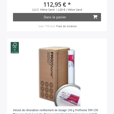
112,95 € *
112.5
Mètre Carré
| 1,00 € / Mètre Carré
Dans le panier
*
avec TVA
hors
Frais de livraison
Intissé de rénovation revêtement de lissage 130 g Profhome 399-130