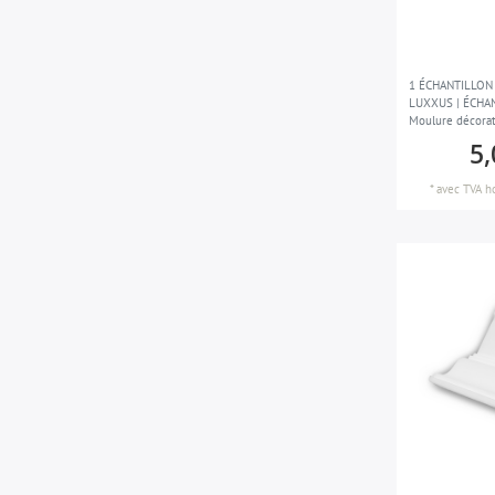
1 ÉCHANTILLON 
LUXXUS | ÉCHAN
Moulure décorat
5,
*
avec TVA
h