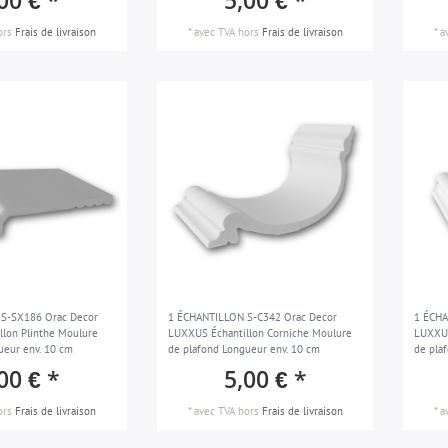
00 € *
5,00 € *
ors
Frais de livraison
*
avec TVA
hors
Frais de livraison
*
a
S-SX186 Orac Decor
1 ÉCHANTILLON S-C342 Orac Decor
1 ÉCHA
lon Plinthe Moulure
LUXXUS Échantillon Corniche Moulure
LUXXUS
ueur env. 10 cm
de plafond Longueur env. 10 cm
de pla
00 € *
5,00 € *
ors
Frais de livraison
*
avec TVA
hors
Frais de livraison
*
a