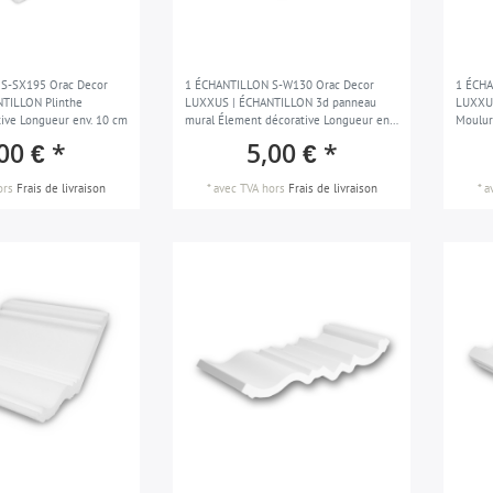
S-SX195 Orac Decor
1 ÉCHANTILLON S-W130 Orac Decor
1 ÉCHA
TILLON Plinthe
LUXXUS | ÉCHANTILLON 3d panneau
LUXXUS
ive Longueur env. 10 cm
mural Élement décorative Longueur env.
Moulur
10 cm
00 € *
5,00 € *
ors
Frais de livraison
*
avec TVA
hors
Frais de livraison
*
a