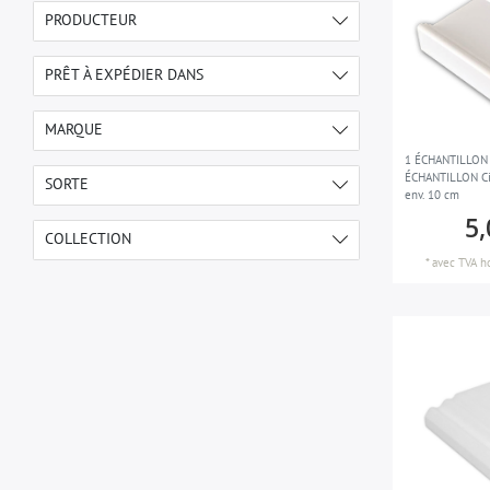
PRODUCTEUR
ORAC NV
92
PRÊT À EXPÉDIER DANS
immédiatement disponible
92
MARQUE
1 ÉCHANTILLON 
ORAC
92
ÉCHANTILLON Ci
SORTE
env. 10 cm
5,
Échantillon de moulure
92
COLLECTION
*
avec TVA
h
AXXENT
2
LUXXUS
90