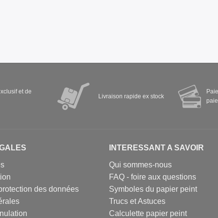
xclusif et de
Paie
Livraison rapide ex stock
paie
EGALES
INTERESSANT A SAVOIR
es
Qui sommes-nous
tion
FAQ - foire aux questions
protection des données
Symboles du papier peint
érales
Trucs et Astuces
nulation
Calculette papier peint