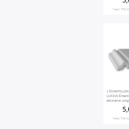
5,
*
avec TVA
h
1 ÉCHANTILLON 
LUXXUS Échantil
décorative Long
5,
*
avec TVA
h