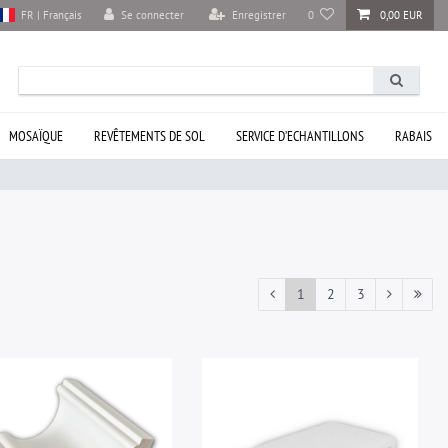
Se connecter
Enregistrer
0
0,00 EUR
FR | Français
MOSAÏQUE
REVÊTEMENTS DE SOL
SERVICE D’ECHANTILLONS
RABAIS
1
2
3