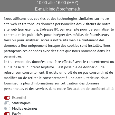
10:00 alle 16:00 (MEZ)
E-mail: info@profhome.fr
Nous utilisons des cookies et des technologies similaires sur notre
site web et traitons les données personnelles des visiteurs de notre
site web (par exemple, l'adresse IP), par exemple pour personnaliser le
MODES DE PAIEMENT
contenu et les publicités, pour intégrer des médias de fournisseurs
tiers ou pour analyser l'accès à notre site web. Le traitement des
données a lieu uniquement lorsque des cookies sont installés. Nous
partageons ces données avec des tiers que nous nommons dans les
DES MÉDIAS SOCIAUX
paramètres.
Le traitement des données peut être effectué avec le consentement ou
sur la base d'un intérêt légitime. Il est possible de donner ou de
refuser son consentement. Il existe un droit de ne pas consentir et de
modifier ou de retirer le consentement à une date ultérieure. Nous
fournissons plus d'informations sur l'utilisation des données
© Copyright 2026 | e-Delux GmbH
personnelles et des services dans notre
Déclaration de confidentialité
.
Essentiel
Statistiques
Médias externes
PayPal