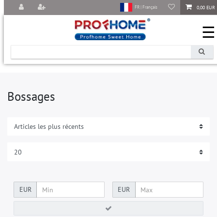
0,00 EUR
FR | Français
☰
Bossages
EUR
EUR