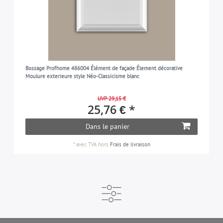
Bossage Profhome 486004 Élément de façade Élement décorative
Moulure exterieure style Néo-Classicisme blanc
UVP 29,15 €
25,76 € *
Dans le panier
*
avec TVA
hors
Frais de livraison