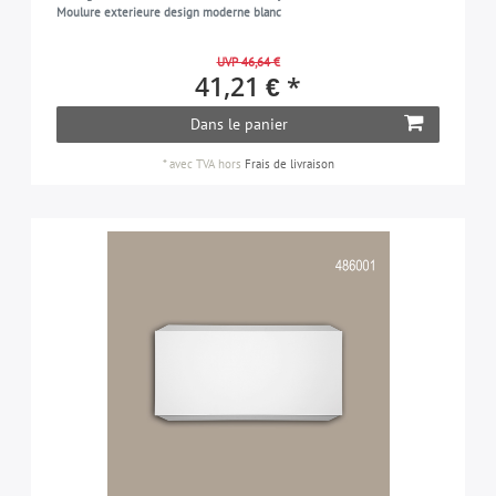
Moulure exterieure design moderne blanc
UVP 46,64 €
41,21 € *
Dans le panier
*
avec TVA
hors
Frais de livraison