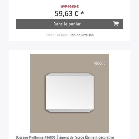
UVP 79,50 €
59,63 € *
Dans le panier
*
avec TVA
hors
Frais de livraison
Bossage Profhome 486005 Élément de façade Élement décorative