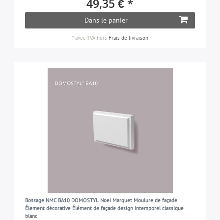
49,35 € *
21-30 cm
2
1-7 cm
2
Dans le panier
FINITION DE SURFACE
21-30 cm
5
*
avec TVA
hors
Frais de livraison
prétraité
7
VERSION
pas flexible
7
APPROPRIÉ POUR
extérieurs
7
Bossage NMC BA10 DOMOSTYL Noel Marquet Moulure de façade
Élement décorative Élément de façade design intemporel classique
blanc