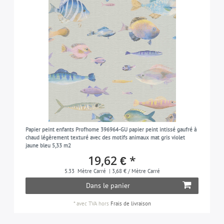
Papier peint enfants Profhome 396964-GU papier peint intissé gaufré à
chaud légèrement texturé avec des motifs animaux mat gris violet
jaune bleu 5,33 m2
19,62 € *
5.33
Mètre Carré
| 3,68 € / Mètre Carré
Dans le panier
*
avec TVA
hors
Frais de livraison