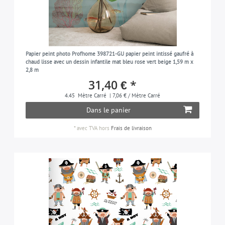
Papier peint photo Profhome 398721-GU papier peint intissé gaufré à
chaud lisse avec un dessin infantile mat bleu rose vert beige 1,59 m x
2,8 m
31,40 € *
4.45
Mètre Carré
| 7,06 € / Mètre Carré
Dans le panier
*
avec TVA
hors
Frais de livraison