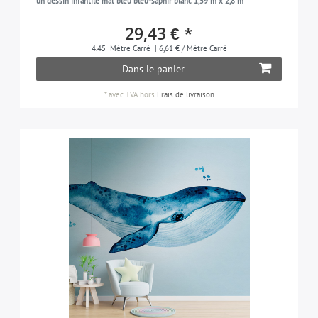
un dessin infantile mat bleu bleu-saphir blanc 1,59 m x 2,8 m
29,43 € *
4.45
Mètre Carré
| 6,61 € / Mètre Carré
Dans le panier
*
avec TVA
hors
Frais de livraison