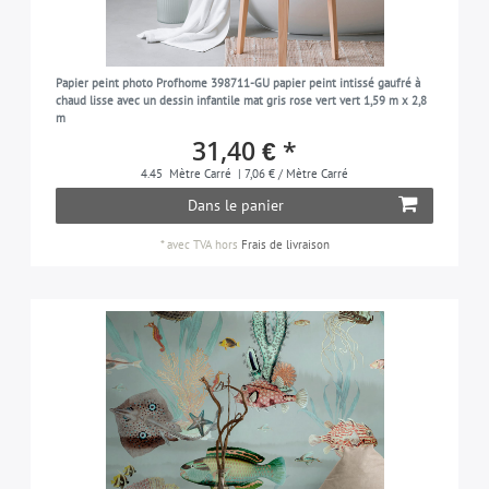
Papier peint photo Profhome 398711-GU papier peint intissé gaufré à
chaud lisse avec un dessin infantile mat gris rose vert vert 1,59 m x 2,8
m
31,40 € *
4.45
Mètre Carré
| 7,06 € / Mètre Carré
Dans le panier
*
avec TVA
hors
Frais de livraison