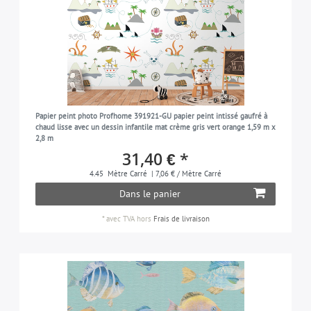
Papier peint photo Profhome 391921-GU papier peint intissé gaufré à
chaud lisse avec un dessin infantile mat crème gris vert orange 1,59 m x
2,8 m
31,40 € *
4.45
Mètre Carré
| 7,06 € / Mètre Carré
Dans le panier
*
avec TVA
hors
Frais de livraison