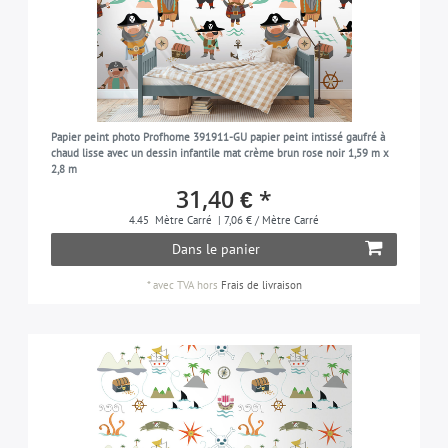
Papier peint photo Profhome 391911-GU papier peint intissé gaufré à
chaud lisse avec un dessin infantile mat crème brun rose noir 1,59 m x
2,8 m
31,40 € *
4.45
Mètre Carré
| 7,06 € / Mètre Carré
Dans le panier
*
avec TVA
hors
Frais de livraison