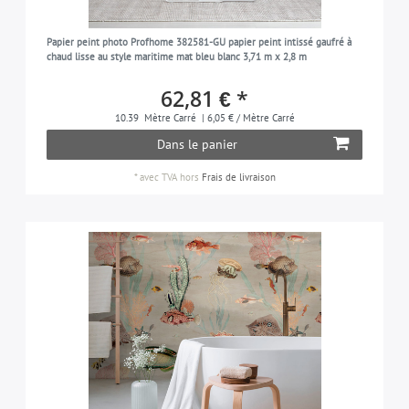
Papier peint photo Profhome 382581-GU papier peint intissé gaufré à
chaud lisse au style maritime mat bleu blanc 3,71 m x 2,8 m
62,81 € *
10.39
Mètre Carré
| 6,05 € / Mètre Carré
Dans le panier
*
avec TVA
hors
Frais de livraison