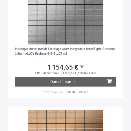
Mosaïque métal massif Carrelage Acier inoxydable brossé gris Grosseur
1,6mm ALLOY Bauhaus-S-S-B 1,05 m2
1 154,65 € *
1.05
Mètre Carré
| 1 099,67 € / Mètre Carré
Dans le panier
*
avec TVA
hors
Frais de livraison