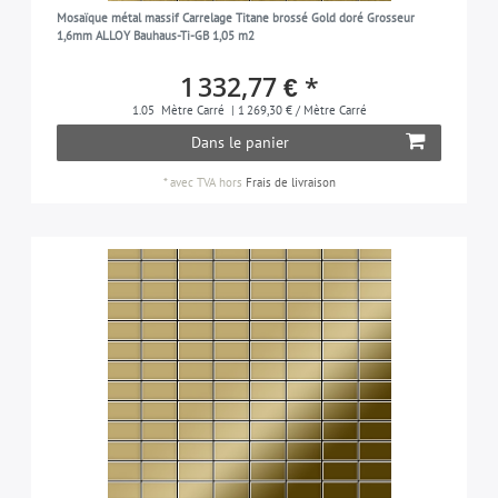
Mosaïque métal massif Carrelage Titane brossé Gold doré Grosseur
1,6mm ALLOY Bauhaus-Ti-GB 1,05 m2
1 332,77 € *
1.05
Mètre Carré
| 1 269,30 € / Mètre Carré
Dans le panier
*
avec TVA
hors
Frais de livraison