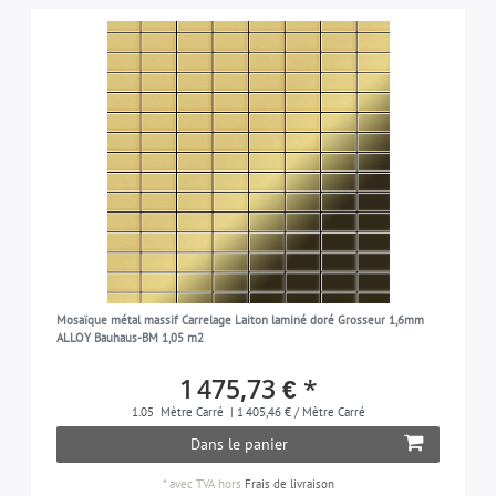
Mosaïque métal massif Carrelage Laiton laminé doré Grosseur 1,6mm
ALLOY Bauhaus-BM 1,05 m2
1 475,73 € *
1.05
Mètre Carré
| 1 405,46 € / Mètre Carré
Dans le panier
*
avec TVA
hors
Frais de livraison