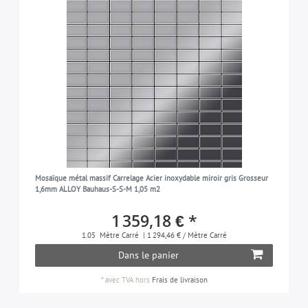
Mosaïque métal massif Carrelage Acier inoxydable miroir gris Grosseur
1,6mm ALLOY Bauhaus-S-S-M 1,05 m2
1 359,18 € *
1.05
Mètre Carré
| 1 294,46 € / Mètre Carré
Dans le panier
*
avec TVA
hors
Frais de livraison