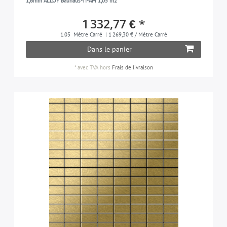
1,6mm ALLOY Bauhaus-Ti-AM 1,05 m2
1 332,77 € *
1.05
Mètre Carré
| 1 269,30 € / Mètre Carré
Dans le panier
*
avec TVA
hors
Frais de livraison