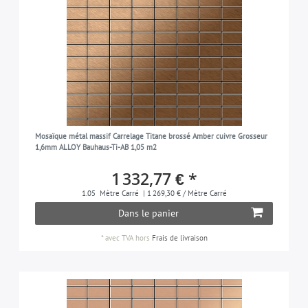
Mosaïque métal massif Carrelage Titane brossé Amber cuivre Grosseur
1,6mm ALLOY Bauhaus-Ti-AB 1,05 m2
1 332,77 € *
1.05
Mètre Carré
| 1 269,30 € / Mètre Carré
Dans le panier
*
avec TVA
hors
Frais de livraison