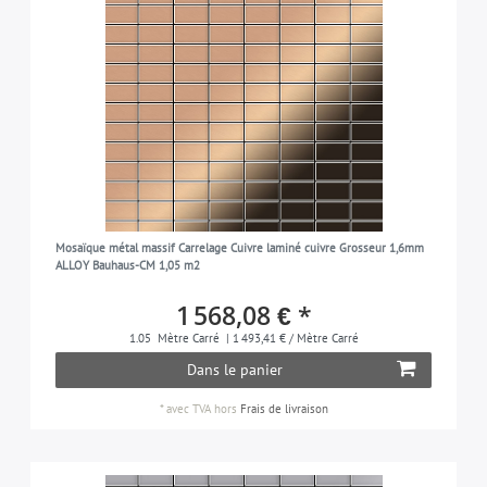
Mosaïque métal massif Carrelage Cuivre laminé cuivre Grosseur 1,6mm
ALLOY Bauhaus-CM 1,05 m2
1 568,08 € *
1.05
Mètre Carré
| 1 493,41 € / Mètre Carré
Dans le panier
*
avec TVA
hors
Frais de livraison