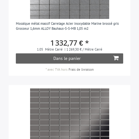
Mosaïque métal massif Carrelage Acier inoxydable Marine brossé gris
Grosseur 1,6mm ALLOY Bauhaus-S-S-MB 1,05 m2
1 332,77 € *
1.05
Mètre Carré
| 1 269,30 € / Mètre Carré
Dans le panier
*
avec TVA
hors
Frais de livraison