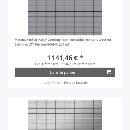
Mosaïque métal massif Carrelage Acier inoxydable matt gris Grosseur
1,6mm ALLOY Bauhaus-S-S-MA 1,05 m2
1 141,46 € *
1.05
Mètre Carré
| 1 087,10 € / Mètre Carré
Dans le panier
*
avec TVA
hors
Frais de livraison