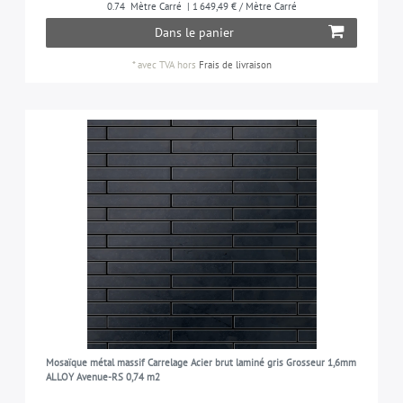
0.74
Mètre Carré
| 1 649,49 € / Mètre Carré
bains, etc.)
titane
6
Dans le panier
toutes les pièces (salon, chambre, cuisine, salle de
4
bains, etc.) et aux jeux d'eau
*
avec TVA
hors
Frais de livraison
toutes les pièces, les piscines, les jeux d'eau et
2
aux espaces extérieurs qui sont soumis à l'eau
saumâtre
Mosaïque métal massif Carrelage Acier brut laminé gris Grosseur 1,6mm
ALLOY Avenue-RS 0,74 m2