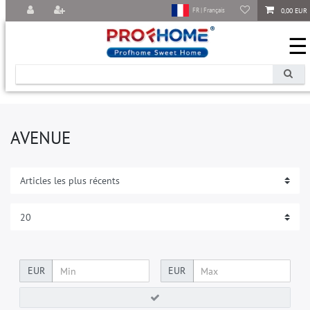
0,00 EUR
FR | Français
☰
AVENUE
EUR
EUR