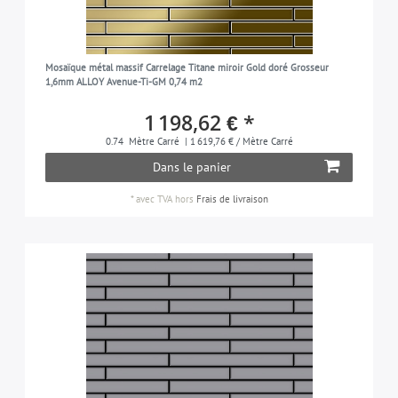
Mosaïque métal massif Carrelage Titane miroir Gold doré Grosseur
1,6mm ALLOY Avenue-Ti-GM 0,74 m2
1 198,62 € *
0.74
Mètre Carré
| 1 619,76 € / Mètre Carré
Dans le panier
*
avec TVA
hors
Frais de livraison