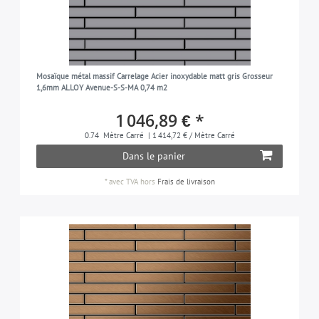
Mosaïque métal massif Carrelage Acier inoxydable matt gris Grosseur
1,6mm ALLOY Avenue-S-S-MA 0,74 m2
1 046,89 € *
0.74
Mètre Carré
| 1 414,72 € / Mètre Carré
Dans le panier
*
avec TVA
hors
Frais de livraison