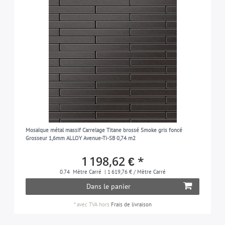
Mosaïque métal massif Carrelage Titane brossé Smoke gris foncé
Grosseur 1,6mm ALLOY Avenue-Ti-SB 0,74 m2
1 198,62 € *
0.74
Mètre Carré
| 1 619,76 € / Mètre Carré
Dans le panier
*
avec TVA
hors
Frais de livraison