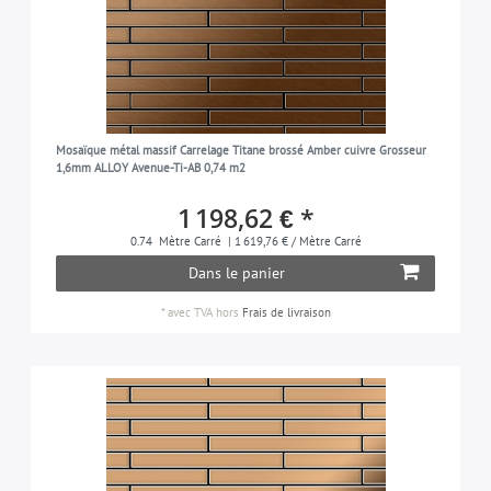
Mosaïque métal massif Carrelage Titane brossé Amber cuivre Grosseur
1,6mm ALLOY Avenue-Ti-AB 0,74 m2
1 198,62 € *
0.74
Mètre Carré
| 1 619,76 € / Mètre Carré
Dans le panier
*
avec TVA
hors
Frais de livraison