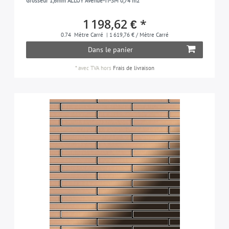
Grosseur 1,6mm ALLOY Avenue-Ti-SM 0,74 m2
1 198,62 € *
0.74
Mètre Carré
| 1 619,76 € / Mètre Carré
Dans le panier
*
avec TVA
hors
Frais de livraison