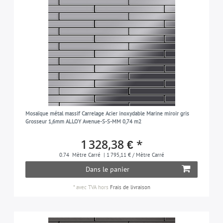
Mosaïque métal massif Carrelage Acier inoxydable Marine miroir gris
Grosseur 1,6mm ALLOY Avenue-S-S-MM 0,74 m2
1 328,38 € *
0.74
Mètre Carré
| 1 795,11 € / Mètre Carré
Dans le panier
*
avec TVA
hors
Frais de livraison