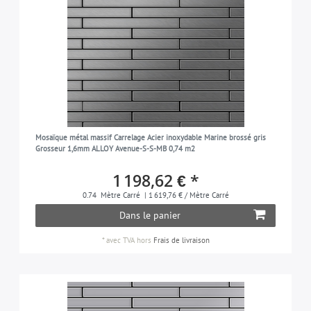
Mosaïque métal massif Carrelage Acier inoxydable Marine brossé gris
Grosseur 1,6mm ALLOY Avenue-S-S-MB 0,74 m2
1 198,62 € *
0.74
Mètre Carré
| 1 619,76 € / Mètre Carré
Dans le panier
*
avec TVA
hors
Frais de livraison