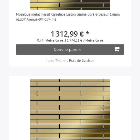
Mosaïque métal massif Carrelage Laiton laminé doré Grosseur 1,6mm
ALLOY Avenue-BM 0,74 m2
1 312,99 € *
0.74
Mètre Carré
| 1 774,31 € / Mètre Carré
Dans le panier
*
avec TVA
hors
Frais de livraison