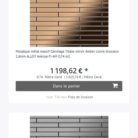
Mosaïque métal massif Carrelage Titane miroir Amber cuivre Grosseur
1,6mm ALLOY Avenue-Ti-AM 0,74 m2
1 198,62 € *
0.74
Mètre Carré
| 1 619,76 € / Mètre Carré
Dans le panier
*
avec TVA
hors
Frais de livraison