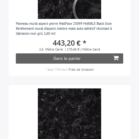
Panneau mural aspect pierre WallFace 23099 MARBLE Black lisse
Revêtement mural d'aspect marbre mate auto-adhésif résistant à
l'abrasion noir gris 2,60 m2
443,20 € *
2.6
Mètre Carré
| 170,46 € / Mètre Carré
Dans le panier
*
avec TVA
hors
Frais de livraison