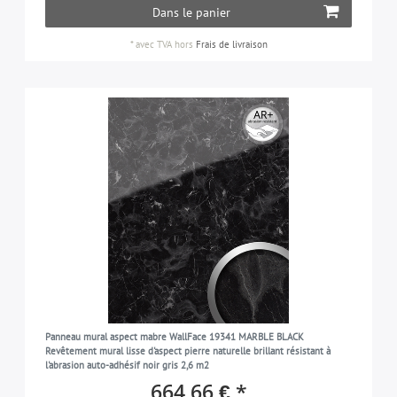
Dans le panier
*
avec TVA
hors
Frais de livraison
Panneau mural aspect mabre WallFace 19341 MARBLE BLACK
Revêtement mural lisse d'aspect pierre naturelle brillant résistant à
l'abrasion auto-adhésif noir gris 2,6 m2
664,66 € *