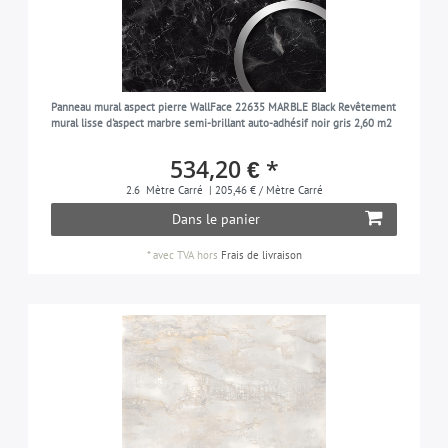
Panneau mural aspect pierre WallFace 22635 MARBLE Black Revêtement
mural lisse d'aspect marbre semi-brillant auto-adhésif noir gris 2,60 m2
534,20 € *
2.6
Mètre Carré
| 205,46 € / Mètre Carré
Dans le panier
*
avec TVA
hors
Frais de livraison