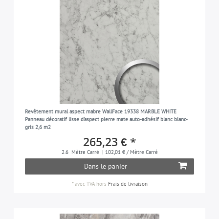
Revêtement mural aspect mabre WallFace 19338 MARBLE WHITE
Panneau décoratif lisse d'aspect pierre mate auto-adhésif blanc blanc-
gris 2,6 m2
265,23 € *
2.6
Mètre Carré
| 102,01 € / Mètre Carré
Dans le panier
*
avec TVA
hors
Frais de livraison