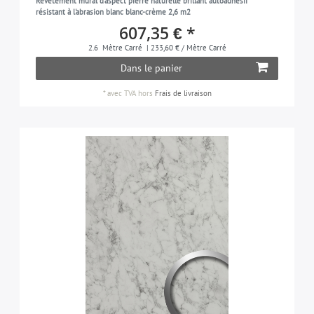
Revêtement mural d'aspect pierre naturelle brillant autoadhésif
résistant à l'abrasion blanc blanc-crème 2,6 m2
607,35 € *
2.6
Mètre Carré
| 233,60 € / Mètre Carré
Dans le panier
*
avec TVA
hors
Frais de livraison