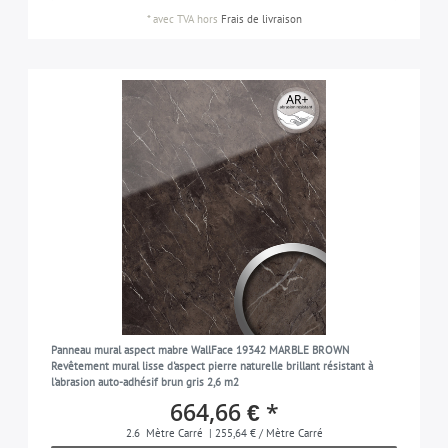
*
avec TVA
hors
Frais de livraison
Panneau mural aspect mabre WallFace 19342 MARBLE BROWN
Revêtement mural lisse d'aspect pierre naturelle brillant résistant à
l'abrasion auto-adhésif brun gris 2,6 m2
664,66 € *
2.6
Mètre Carré
| 255,64 € / Mètre Carré