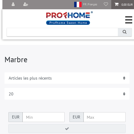
0,00 EUR
FR | Français
☰
Marbre
EUR
EUR