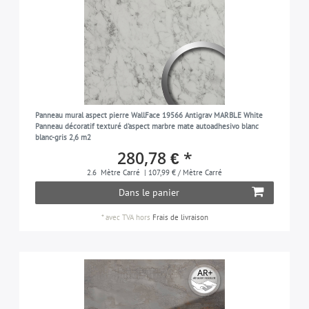
Panneau mural aspect pierre WallFace 19566 Antigrav MARBLE White
Panneau décoratif texturé d'aspect marbre mate autoadhesivo blanc
blanc-gris 2,6 m2
280,78 € *
2.6
Mètre Carré
| 107,99 € / Mètre Carré
Dans le panier
*
avec TVA
hors
Frais de livraison