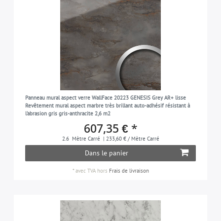
Panneau mural aspect verre WallFace 20223 GENESIS Grey AR+ lisse
Revêtement mural aspect marbre très brillant auto-adhésif résistant à
l'abrasion gris gris-anthracite 2,6 m2
607,35 € *
2.6
Mètre Carré
| 233,60 € / Mètre Carré
Dans le panier
*
avec TVA
hors
Frais de livraison