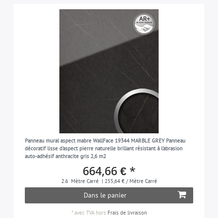
Panneau mural aspect mabre WallFace 19344 MARBLE GREY Panneau
décoratif lisse d'aspect pierre naturelle brillant résistant à l'abrasion
auto-adhésif anthracite gris 2,6 m2
664,66 € *
2.6
Mètre Carré
| 255,64 € / Mètre Carré
Dans le panier
*
avec TVA
hors
Frais de livraison