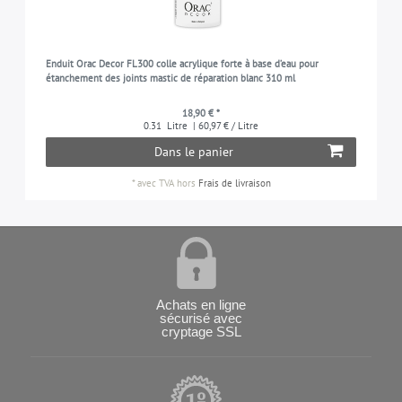
Enduit Orac Decor FL300 colle acrylique forte à base d’eau pour
étanchement des joints mastic de réparation blanc 310 ml
18,90 € *
0.31
Litre
| 60,97 € / Litre
Dans le panier
*
avec TVA
hors
Frais de livraison
Achats en ligne
sécurisé avec
cryptage SSL