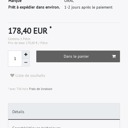
M
a
r
q
u
e
O
R
A
C
Prêt à expédier dans environ.
1-2 jours après le paiement
*
178,40 EUR
Contenu
1
Pièce
Prix de base
178,40 € / Pièce
Dans le panier
Liste de souhaits
* avec TVA hors
Frais de livraison
Détails
Caractéristiques techniques