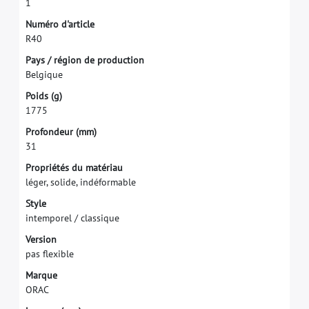
1
N
u
m
é
r
o
d
'
a
r
t
i
c
l
e
R
4
0
P
a
y
s
/
r
é
g
i
o
n
d
e
p
r
o
d
u
c
t
i
o
n
B
e
l
g
i
q
u
e
P
o
i
d
s
(
g
)
1
7
7
5
P
r
o
f
o
n
d
e
u
r
(
m
m
)
3
1
P
r
o
p
r
i
é
t
é
s
d
u
m
a
t
é
r
i
a
u
l
é
g
e
r
,
s
o
l
i
d
e
,
i
n
d
é
f
o
r
m
a
b
l
e
S
t
y
l
e
i
n
t
e
m
p
o
r
e
l
/
c
l
a
s
s
i
q
u
e
V
e
r
s
i
o
n
p
a
s
f
e
x
i
b
l
e
M
a
r
q
u
e
O
R
A
C