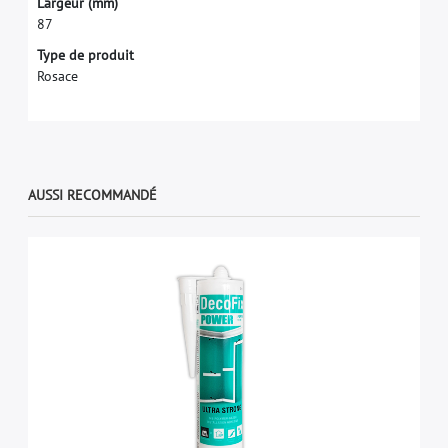
L
a
r
g
e
u
r
(
m
m
)
8
7
Type de produit
Rosace
AUSSI RECOMMANDÉ