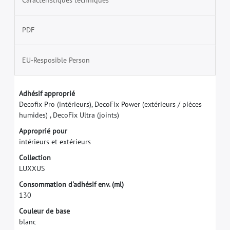
PDF
EU-Resposible Person
A
d
h
é
s
i
f
a
p
p
r
o
p
r
i
é
D
e
c
o
f
x
P
r
o
(
i
n
t
é
r
i
e
u
r
s
)
,
D
e
c
o
F
i
x
P
o
w
e
r
(
e
x
t
é
r
i
e
u
r
s
/
p
i
è
c
e
s
h
u
m
i
d
e
s
)
,
D
e
c
o
F
i
x
U
l
t
r
a
(
j
o
i
n
t
s
)
A
p
p
r
o
p
r
i
é
p
o
u
r
i
n
t
é
r
i
e
u
r
s
e
t
e
x
t
é
r
i
e
u
r
s
C
o
l
l
e
c
t
i
o
n
L
U
X
X
U
S
C
o
n
s
o
m
m
a
t
i
o
n
d
'
a
d
h
é
s
i
f
e
n
v
.
(
m
l
)
1
3
0
C
o
u
l
e
u
r
d
e
b
a
s
e
b
l
a
n
c