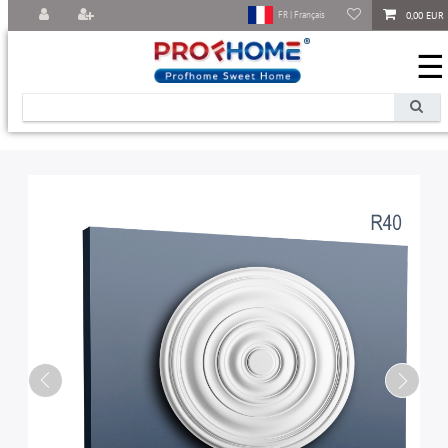
0,00 EUR
FR | Français
☰