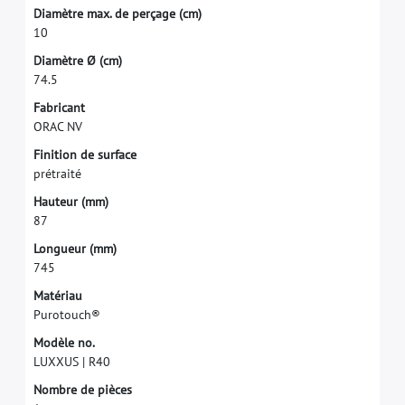
D
i
a
m
è
t
r
e
m
a
x
.
d
e
p
e
r
ç
a
g
e
(
c
m
)
1
0
D
i
a
m
è
t
r
e
Ø
(
c
m
)
7
4
.
5
F
a
b
r
i
c
a
n
t
O
R
A
C
N
V
F
i
n
i
t
i
o
n
d
e
s
u
r
f
a
c
e
p
r
é
t
r
a
i
t
é
H
a
u
t
e
u
r
(
m
m
)
8
7
L
o
n
g
u
e
u
r
(
m
m
)
7
4
5
M
a
t
é
r
i
a
u
P
u
r
o
t
o
u
c
h
®
M
o
d
è
l
e
n
o
.
L
U
X
X
U
S
|
R
4
0
N
o
m
b
r
e
d
e
p
i
è
c
e
s