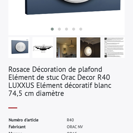
Rosace Décoration de plafond
Elément de stuc Orac Decor R40
LUXXUS Elément décoratif blanc
74,5 cm diamètre
N
u
m
é
r
o
d
'
a
r
t
i
c
l
e
R
4
0
F
a
b
r
i
c
a
n
t
O
R
A
C
N
V