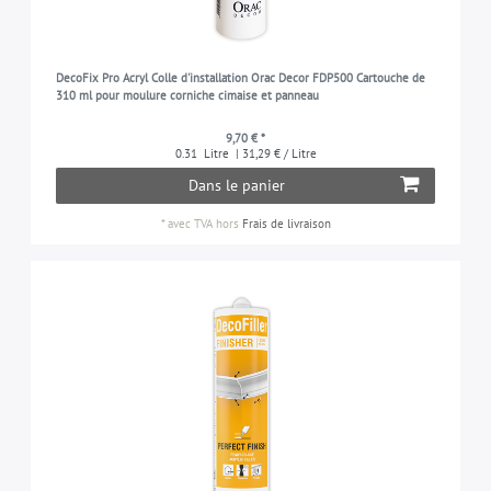
DecoFix Pro Acryl Colle d'installation Orac Decor FDP500 Cartouche de
310 ml pour moulure corniche cimaise et panneau
9,70 € *
0.31
Litre
| 31,29 € / Litre
Dans le panier
*
avec TVA
hors
Frais de livraison