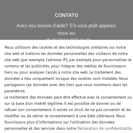
CONTATO
Avez-vou besoin d'aide? S'il vous plaît appelez-
nous au:
+49 (0) 2104 833 11 22
Nous utilisons des cookies et des technologies similaires sur notre
Heures d'ouverture du centre d'appels du lundi au
site web et traitons les données personnelles des visiteurs de notre
vendredi de
site web (par exemple, l'adresse IP), par exemple pour personnaliser le
10:00 alle 16:00 (MEZ)
contenu et les publicités, pour intégrer des médias de fournisseurs
E-mail: info@profhome.fr
tiers ou pour analyser l'accès à notre site web. Le traitement des
données a lieu uniquement lorsque des cookies sont installés. Nous
partageons ces données avec des tiers que nous nommons dans les
paramètres.
MODES DE PAIEMENT
Le traitement des données peut être effectué avec le consentement ou
sur la base d'un intérêt légitime. Il est possible de donner ou de
refuser son consentement. Il existe un droit de ne pas consentir et de
modifier ou de retirer le consentement à une date ultérieure. Nous
fournissons plus d'informations sur l'utilisation des données
DES MÉDIAS SOCIAUX
personnelles et des services dans notre
Déclaration de confidentialité
.