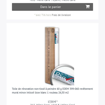
Dans le panier
*
avec TVA
hors
Frais de livraison
Toile de rénovation non-tissé à peindre 60 g EDEM 399-060 revêtement
mural mince intissé lisse blanc 1 rouleau 26,50 m2
17,50 € *
26.5
Mètre Carré
| 0,66 € / Mètre Carré