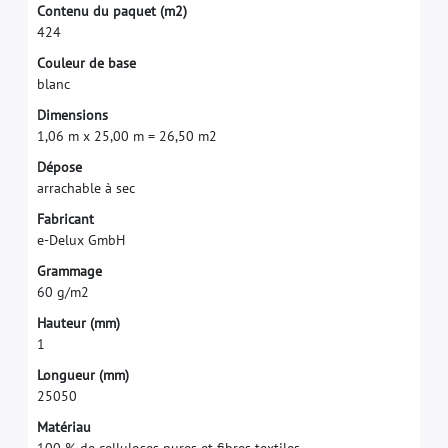
C
o
n
t
e
n
u
d
u
p
a
q
u
e
t
(
m
2
)
4
2
4
C
o
u
l
e
u
r
d
e
b
a
s
e
b
l
a
n
c
D
i
m
e
n
s
i
o
n
s
1
,
0
6
m
x
2
5
,
0
0
m
=
2
6
,
5
0
m
2
D
é
p
o
s
e
a
r
r
a
c
h
a
b
l
e
à
s
e
c
F
a
b
r
i
c
a
n
t
e
-
D
e
l
u
x
G
m
b
H
G
r
a
m
m
a
g
e
6
0
g
/
m
2
H
a
u
t
e
u
r
(
m
m
)
1
L
o
n
g
u
e
u
r
(
m
m
)
2
5
0
5
0
M
a
t
é
r
i
a
u
1
0
0
%
d
e
c
e
l
l
u
l
o
s
e
s
p
u
r
e
s
e
t
f
b
r
e
s
t
e
x
t
i
l
e
s