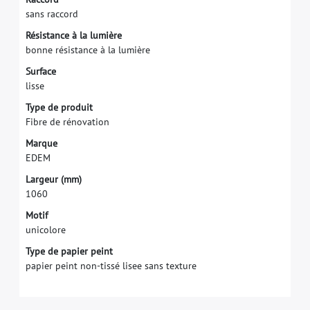
s
a
n
s
r
a
c
c
o
r
d
R
é
s
i
s
t
a
n
c
e
à
l
a
l
u
m
i
è
r
e
b
o
n
n
e
r
é
s
i
s
t
a
n
c
e
à
l
a
l
u
m
i
è
r
e
S
u
r
f
a
c
e
l
i
s
s
e
T
y
p
e
d
e
p
r
o
d
u
i
t
F
i
b
r
e
d
e
r
é
n
o
v
a
t
i
o
n
M
a
r
q
u
e
E
D
E
M
L
a
r
g
e
u
r
(
m
m
)
1
0
6
0
Motif
unicolore
Type de papier peint
papier peint non-tissé lisee sans texture