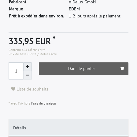
F
a
b
r
i
c
a
n
t
e
-
D
e
l
u
x
G
m
b
H
M
a
r
q
u
e
E
D
E
M
Prêt à expédier dans environ.
1-2 jours après le paiement
*
335,95 EUR
Contenu
424
Mètre Carré
Prix de base
0,79 € / Mètre Carré
Dans le panier
Liste de souhaits
* avec TVA hors
Frais de livraison
Détails