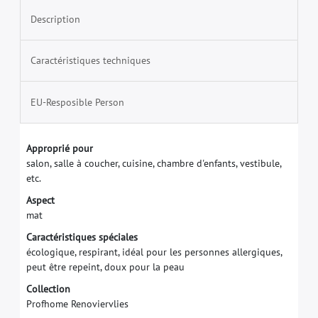
Description
Caractéristiques techniques
EU-Resposible Person
A
p
p
r
o
p
r
i
é
p
o
u
r
s
a
l
o
n
,
s
a
l
l
e
à
c
o
u
c
h
e
r
,
c
u
i
s
i
n
e
,
c
h
a
m
b
r
e
d
'
e
n
f
a
n
t
s
,
v
e
s
t
i
b
u
l
e
,
e
t
c
.
A
s
p
e
c
t
m
a
t
C
a
r
a
c
t
é
r
i
s
t
i
q
u
e
s
s
p
é
c
i
a
l
e
s
é
c
o
l
o
g
i
q
u
e
,
r
e
s
p
i
r
a
n
t
,
i
d
é
a
l
p
o
u
r
l
e
s
p
e
r
s
o
n
n
e
s
a
l
l
e
r
g
i
q
u
e
s
,
p
e
u
t
ê
t
r
e
r
e
p
e
i
n
t
,
d
o
u
x
p
o
u
r
l
a
p
e
a
u
C
o
l
l
e
c
t
i
o
n
P
r
o
f
h
o
m
e
R
e
n
o
v
i
e
r
v
l
i
e
s