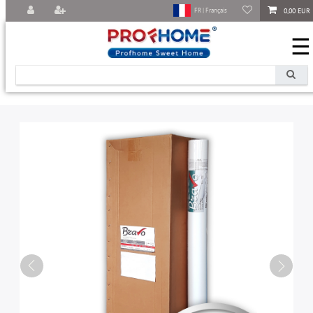
0,00 EUR
FR | Français
☰