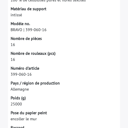
M
a
t
é
r
i
a
u
d
e
s
u
p
p
o
r
t
i
n
t
i
s
s
é
M
o
d
è
l
e
n
o
.
B
R
A
V
O
|
3
9
9
-
0
6
0
-
1
6
N
o
m
b
r
e
d
e
p
i
è
c
e
s
1
6
N
o
m
b
r
e
d
e
r
o
u
l
e
a
u
x
(
p
c
s
)
1
6
N
u
m
é
r
o
d
'
a
r
t
i
c
l
e
3
9
9
-
0
6
0
-
1
6
P
a
y
s
/
r
é
g
i
o
n
d
e
p
r
o
d
u
c
t
i
o
n
A
l
l
e
m
a
g
n
e
P
o
i
d
s
(
g
)
2
5
0
0
0
P
o
s
e
d
u
p
a
p
i
e
r
p
e
i
n
t
e
n
c
o
l
l
e
r
l
e
m
u
r
R
a
c
c
o
r
d