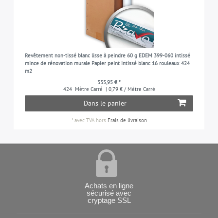
Revêtement non-tissé blanc lisse à peindre 60 g EDEM 399-060 intissé
mince de rénovation murale Papier peint intissé blanc 16 rouleaux 424
m2
335,95 € *
424
Mètre Carré
| 0,79 € / Mètre Carré
Dans le panier
*
avec TVA
hors
Frais de livraison
Achats en ligne
sécurisé avec
cryptage SSL