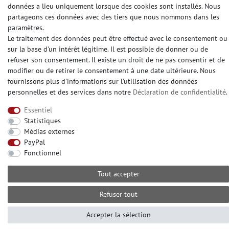
Fibre de rénovation
données a lieu uniquement lorsque des cookies sont installés. Nous
partageons ces données avec des tiers que nous nommons dans les
Fibre à peindre sur intissé
paramètres.
Maku Vlies
Le traitement des données peut être effectué avec le consentement ou
Fibre à peindre sans structur
sur la base d'un intérêt légitime. Il est possible de donner ou de
refuser son consentement. Il existe un droit de ne pas consentir et de
modifier ou de retirer le consentement à une date ultérieure. Nous
CONTATO
fournissons plus d'informations sur l'utilisation des données
personnelles et des services dans notre
Déclaration de confidentialité
.
Avez-vou besoin d'aide? S'il vous plaît appelez-
Essentiel
nous au:
Statistiques
+49 (0) 2104 833 11 22
Médias externes
Heures d'ouverture du centre d'appels du lundi au
PayPal
vendredi de
Fonctionnel
10:00 alle 16:00 (MEZ)
Tout accepter
E-mail: info@profhome.fr
Refuser tout
Accepter la sélection
MODES DE PAIEMENT