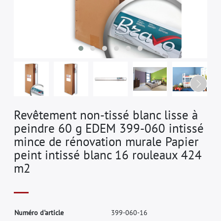
Revêtement non-tissé blanc lisse à
peindre 60 g EDEM 399-060 intissé
mince de rénovation murale Papier
peint intissé blanc 16 rouleaux 424
m2
N
u
m
é
r
o
d
'
a
r
t
i
c
l
e
3
9
9
-
0
6
0
-
1
6