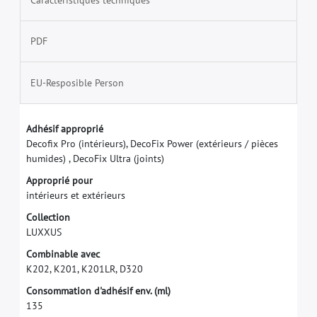
PDF
EU-Resposible Person
A
d
h
é
s
i
f
a
p
p
r
o
p
r
i
é
D
e
c
o
f
x
P
r
o
(
i
n
t
é
r
i
e
u
r
s
)
,
D
e
c
o
F
i
x
P
o
w
e
r
(
e
x
t
é
r
i
e
u
r
s
/
p
i
è
c
e
s
h
u
m
i
d
e
s
)
,
D
e
c
o
F
i
x
U
l
t
r
a
(
j
o
i
n
t
s
)
A
p
p
r
o
p
r
i
é
p
o
u
r
i
n
t
é
r
i
e
u
r
s
e
t
e
x
t
é
r
i
e
u
r
s
C
o
l
l
e
c
t
i
o
n
L
U
X
X
U
S
C
o
m
b
i
n
a
b
l
e
a
v
e
c
K
2
0
2
,
K
2
0
1
,
K
2
0
1
L
R
,
D
3
2
0
C
o
n
s
o
m
m
a
t
i
o
n
d
'
a
d
h
é
s
i
f
e
n
v
.
(
m
l
)
1
3
5