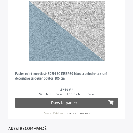
Papier peint non-tissé EDEM 80333BR60 blanc à peindre texturé
décorative largeuer double 106 cm
42,19 € *
26.5
Mètre Carré
| 1,59 € / Mètre Carré
Dans le panier
*
avec TVA
hors
Frais de livraison
AUSSI RECOMMANDÉ