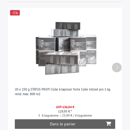
-5%
20 x 250 g STATUS PROFI Colle à tapisser forte Colle intissé pro 1 kg
rend. max. 800 m2
UVP 136,94 €
129,95 € *
5
Kilogramme
| 25,99 € / Kilogramme
Dans le panier