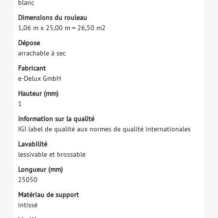
b
l
a
n
c
D
i
m
e
n
s
i
o
n
s
d
u
r
o
u
l
e
a
u
1
,
0
6
m
x
2
5
,
0
0
m
=
2
6
,
5
0
m
2
D
é
p
o
s
e
a
r
r
a
c
h
a
b
l
e
à
s
e
c
F
a
b
r
i
c
a
n
t
e
-
D
e
l
u
x
G
m
b
H
H
a
u
t
e
u
r
(
m
m
)
1
I
n
f
o
r
m
a
t
i
o
n
s
u
r
l
a
q
u
a
l
i
t
é
I
G
I
l
a
b
e
l
d
e
q
u
a
l
i
t
é
a
u
x
n
o
r
m
e
s
d
e
q
u
a
l
i
t
é
i
n
t
e
r
n
a
t
i
o
n
a
l
e
s
L
a
v
a
b
i
l
i
t
é
l
e
s
s
i
v
a
b
l
e
e
t
b
r
o
s
s
a
b
l
e
L
o
n
g
u
e
u
r
(
m
m
)
2
5
0
5
0
M
a
t
é
r
i
a
u
d
e
s
u
p
p
o
r
t
i
n
t
i
s
s
é