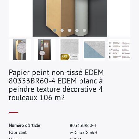
Papier peint non-tissé EDEM
80333BR60-4 EDEM blanc à
peindre texture décorative 4
rouleaux 106 m2
N
u
m
é
r
o
d
'
a
r
t
i
c
l
e
8
0
3
3
3
B
R
6
0
-
4
F
a
b
r
i
c
a
n
t
e
-
D
e
l
u
x
G
m
b
H