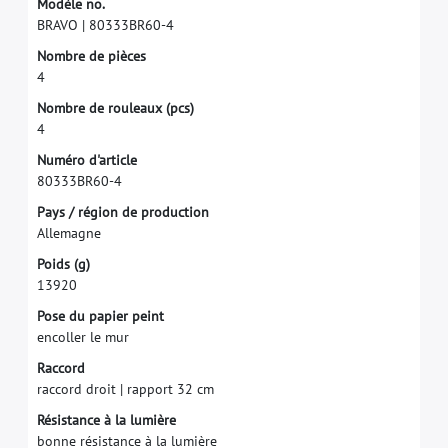
M
o
d
è
l
e
n
o
.
B
R
A
V
O
|
8
0
3
3
3
B
R
6
0
-
4
N
o
m
b
r
e
d
e
p
i
è
c
e
s
4
N
o
m
b
r
e
d
e
r
o
u
l
e
a
u
x
(
p
c
s
)
4
N
u
m
é
r
o
d
'
a
r
t
i
c
l
e
8
0
3
3
3
B
R
6
0
-
4
P
a
y
s
/
r
é
g
i
o
n
d
e
p
r
o
d
u
c
t
i
o
n
A
l
l
e
m
a
g
n
e
P
o
i
d
s
(
g
)
1
3
9
2
0
P
o
s
e
d
u
p
a
p
i
e
r
p
e
i
n
t
e
n
c
o
l
l
e
r
l
e
m
u
r
R
a
c
c
o
r
d
r
a
c
c
o
r
d
d
r
o
i
t
|
r
a
p
p
o
r
t
3
2
c
m
R
é
s
i
s
t
a
n
c
e
à
l
a
l
u
m
i
è
r
e
b
o
n
n
e
r
é
s
i
s
t
a
n
c
e
à
l
a
l
u
m
i
è
r
e