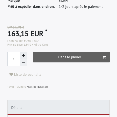
M
a
r
q
u
e
E
D
E
M
Prêt à expédier dans environ.
1-2 jours après le paiement
UVP 241,73 €
*
163,15 EUR
Contenu
106
Mètre Carré
Prix de base
1,54 € / Mètre Carré
Dans le panier
Liste de souhaits
* avec TVA hors
Frais de livraison
Détails