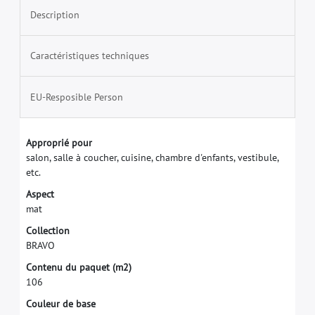
Description
Caractéristiques techniques
EU-Resposible Person
A
p
p
r
o
p
r
i
é
p
o
u
r
s
a
l
o
n
,
s
a
l
l
e
à
c
o
u
c
h
e
r
,
c
u
i
s
i
n
e
,
c
h
a
m
b
r
e
d
'
e
n
f
a
n
t
s
,
v
e
s
t
i
b
u
l
e
,
e
t
c
.
A
s
p
e
c
t
m
a
t
C
o
l
l
e
c
t
i
o
n
B
R
A
V
O
C
o
n
t
e
n
u
d
u
p
a
q
u
e
t
(
m
2
)
1
0
6
C
o
u
l
e
u
r
d
e
b
a
s
e