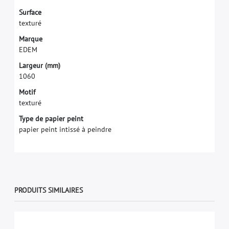
S
u
r
f
a
c
e
t
e
x
t
u
r
é
M
a
r
q
u
e
E
D
E
M
L
a
r
g
e
u
r
(
m
m
)
1
0
6
0
Motif
texturé
Type de papier peint
papier peint intissé à peindre
PRODUITS SIMILAIRES