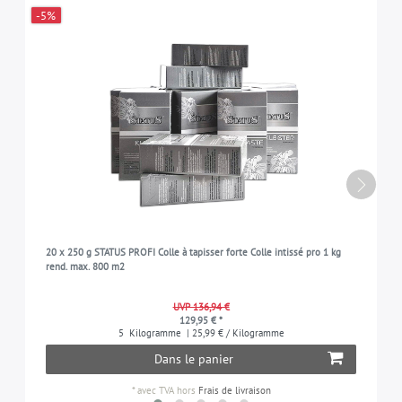
-5%
20 x 250 g STATUS PROFI Colle à tapisser forte Colle intissé pro 1 kg
rend. max. 800 m2
UVP 136,94 €
129,95 € *
5
Kilogramme
| 25,99 € / Kilogramme
Dans le panier
*
avec TVA
hors
Frais de livraison