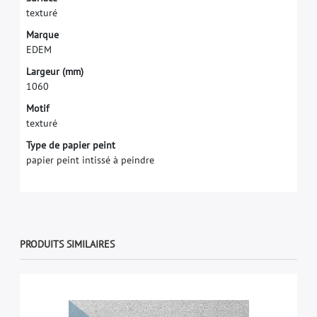
t
e
x
t
u
r
é
M
a
r
q
u
e
E
D
E
M
L
a
r
g
e
u
r
(
m
m
)
1
0
6
0
Motif
texturé
Type de papier peint
papier peint intissé à peindre
PRODUITS SIMILAIRES