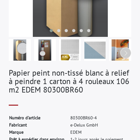
Papier peint non-tissé blanc à relief
à peindre 1 carton à 4 rouleaux 106
m2 EDEM 80300BR60
N
u
m
é
r
o
d
'
a
r
t
i
c
l
e
8
0
3
0
0
B
R
6
0
-
4
F
a
b
r
i
c
a
n
t
e
-
D
e
l
u
x
G
m
b
H
M
a
r
q
u
e
E
D
E
M
Prêt à expédier dans environ.
1-2 jours après le paiement