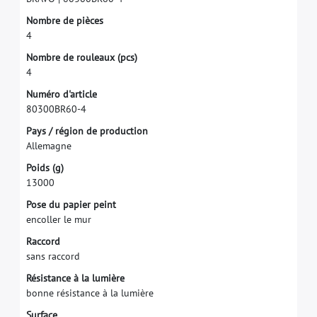
N
o
m
b
r
e
d
e
p
i
è
c
e
s
4
N
o
m
b
r
e
d
e
r
o
u
l
e
a
u
x
(
p
c
s
)
4
N
u
m
é
r
o
d
'
a
r
t
i
c
l
e
8
0
3
0
0
B
R
6
0
-
4
P
a
y
s
/
r
é
g
i
o
n
d
e
p
r
o
d
u
c
t
i
o
n
A
l
l
e
m
a
g
n
e
P
o
i
d
s
(
g
)
1
3
0
0
0
P
o
s
e
d
u
p
a
p
i
e
r
p
e
i
n
t
e
n
c
o
l
l
e
r
l
e
m
u
r
R
a
c
c
o
r
d
s
a
n
s
r
a
c
c
o
r
d
R
é
s
i
s
t
a
n
c
e
à
l
a
l
u
m
i
è
r
e
b
o
n
n
e
r
é
s
i
s
t
a
n
c
e
à
l
a
l
u
m
i
è
r
e
S
u
r
f
a
c
e