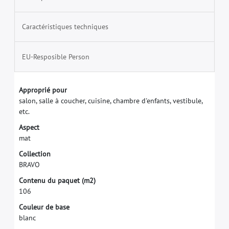
Caractéristiques techniques
EU-Resposible Person
A
p
p
r
o
p
r
i
é
p
o
u
r
s
a
l
o
n
,
s
a
l
l
e
à
c
o
u
c
h
e
r
,
c
u
i
s
i
n
e
,
c
h
a
m
b
r
e
d
'
e
n
f
a
n
t
s
,
v
e
s
t
i
b
u
l
e
,
e
t
c
.
A
s
p
e
c
t
m
a
t
C
o
l
l
e
c
t
i
o
n
B
R
A
V
O
C
o
n
t
e
n
u
d
u
p
a
q
u
e
t
(
m
2
)
1
0
6
C
o
u
l
e
u
r
d
e
b
a
s
e
b
l
a
n
c