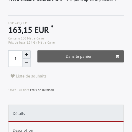
UVP 241,73 €
*
163,15 EUR
Contenu
106
Mètre Carré
Prix de base
1,54 € / Mètre Carré
Dans le panier
Liste de souhaits
* avec TVA hors
Frais de livraison
Détails
Description