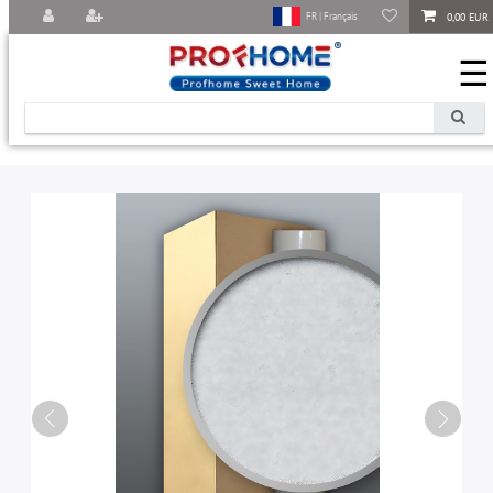
0,00 EUR
FR | Français
☰