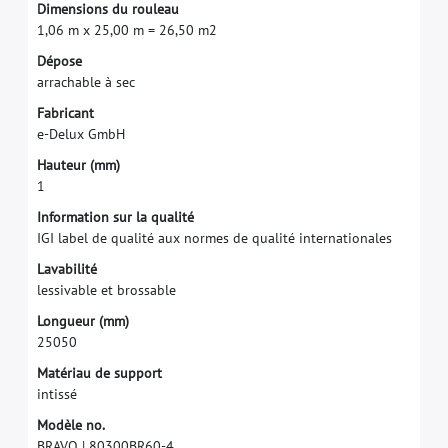
D
i
m
e
n
s
i
o
n
s
d
u
r
o
u
l
e
a
u
1
,
0
6
m
x
2
5
,
0
0
m
=
2
6
,
5
0
m
2
D
é
p
o
s
e
a
r
r
a
c
h
a
b
l
e
à
s
e
c
F
a
b
r
i
c
a
n
t
e
-
D
e
l
u
x
G
m
b
H
H
a
u
t
e
u
r
(
m
m
)
1
I
n
f
o
r
m
a
t
i
o
n
s
u
r
l
a
q
u
a
l
i
t
é
I
G
I
l
a
b
e
l
d
e
q
u
a
l
i
t
é
a
u
x
n
o
r
m
e
s
d
e
q
u
a
l
i
t
é
i
n
t
e
r
n
a
t
i
o
n
a
l
e
s
L
a
v
a
b
i
l
i
t
é
l
e
s
s
i
v
a
b
l
e
e
t
b
r
o
s
s
a
b
l
e
L
o
n
g
u
e
u
r
(
m
m
)
2
5
0
5
0
M
a
t
é
r
i
a
u
d
e
s
u
p
p
o
r
t
i
n
t
i
s
s
é
M
o
d
è
l
e
n
o
.
B
R
A
V
O
|
8
0
3
0
0
B
R
6
0
-
4