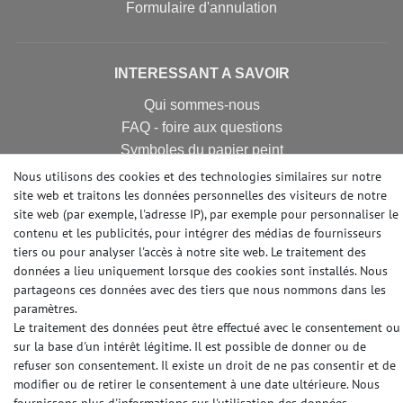
Formulaire d'annulation
INTERESSANT A SAVOIR
Qui sommes-nous
FAQ - foire aux questions
Symboles du papier peint
Trucs et Astuces
Nous utilisons des cookies et des technologies similaires sur notre
site web et traitons les données personnelles des visiteurs de notre
Calculette papier peint
site web (par exemple, l'adresse IP), par exemple pour personnaliser le
contenu et les publicités, pour intégrer des médias de fournisseurs
tiers ou pour analyser l'accès à notre site web. Le traitement des
FIBRE DE RENOVATION
données a lieu uniquement lorsque des cookies sont installés. Nous
partageons ces données avec des tiers que nous nommons dans les
Revêtement de rénovation
paramètres.
Revêtement intissé lisse
Le traitement des données peut être effectué avec le consentement ou
Fibre de rénovation
sur la base d'un intérêt légitime. Il est possible de donner ou de
Fibre à peindre sur intissé
refuser son consentement. Il existe un droit de ne pas consentir et de
Maku Vlies
modifier ou de retirer le consentement à une date ultérieure. Nous