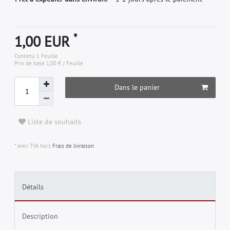
*
1,00 EUR
Contenu
1
Feuille
Prix de base
1,00 € / Feuille
Dans le panier
Liste de souhaits
* avec TVA hors
Frais de livraison
Détails
Description