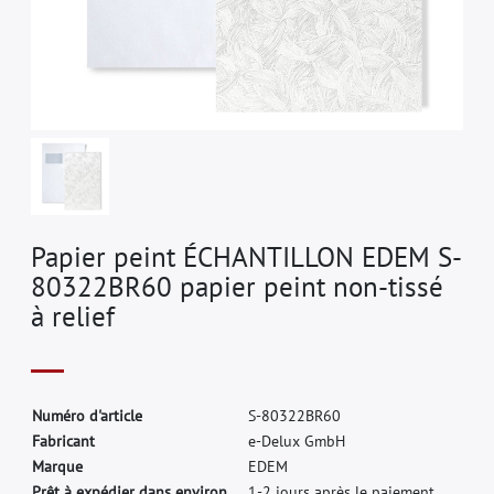
Papier peint ÉCHANTILLON EDEM S-
80322BR60 papier peint non-tissé
à relief
N
u
m
é
r
o
d
'
a
r
t
i
c
l
e
S
-
8
0
3
2
2
B
R
6
0
F
a
b
r
i
c
a
n
t
e
-
D
e
l
u
x
G
m
b
H
M
a
r
q
u
e
E
D
E
M
Prêt à expédier dans environ.
1-2 jours après le paiement