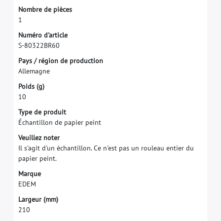
N
o
m
b
r
e
d
e
p
i
è
c
e
s
1
N
u
m
é
r
o
d
'
a
r
t
i
c
l
e
S
-
8
0
3
2
2
B
R
6
0
P
a
y
s
/
r
é
g
i
o
n
d
e
p
r
o
d
u
c
t
i
o
n
A
l
l
e
m
a
g
n
e
P
o
i
d
s
(
g
)
1
0
T
y
p
e
d
e
p
r
o
d
u
i
t
É
c
h
a
n
t
i
l
l
o
n
d
e
p
a
p
i
e
r
p
e
i
n
t
V
e
u
i
l
l
e
z
n
o
t
e
r
I
l
s
'
a
g
i
t
d
'
u
n
é
c
h
a
n
t
i
l
l
o
n
.
C
e
n
'
e
s
t
p
a
s
u
n
r
o
u
l
e
a
u
e
n
t
i
e
r
d
u
p
a
p
i
e
r
p
e
i
n
t
.
M
a
r
q
u
e
E
D
E
M
L
a
r
g
e
u
r
(
m
m
)
2
1
0