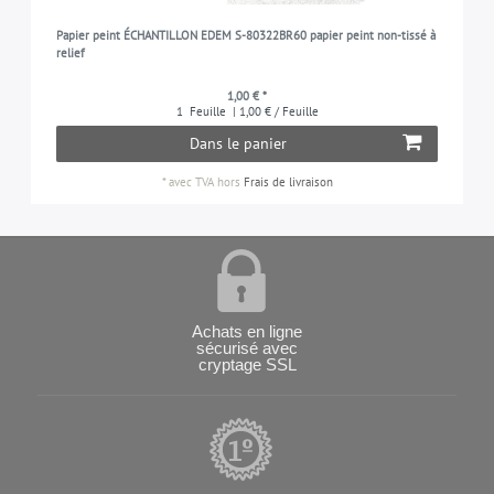
Papier peint ÉCHANTILLON EDEM S-80322BR60 papier peint non-tissé à
relief
1,00 € *
1
Feuille
| 1,00 € / Feuille
Dans le panier
*
avec TVA
hors
Frais de livraison
Achats en ligne
sécurisé avec
cryptage SSL