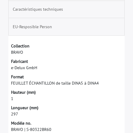
Caractéristiques techniques
EU-Resposible Person
C
o
l
l
e
c
t
i
o
n
B
R
A
V
O
F
a
b
r
i
c
a
n
t
e
-
D
e
l
u
x
G
m
b
H
F
o
r
m
a
t
F
E
U
I
L
L
E
T
É
C
H
A
N
T
I
L
L
O
N
d
e
t
a
i
l
l
e
D
I
N
A
5
à
D
I
N
A
4
H
a
u
t
e
u
r
(
m
m
)
1
L
o
n
g
u
e
u
r
(
m
m
)
2
9
7
M
o
d
è
l
e
n
o
.
B
R
A
V
O
|
S
-
8
0
3
2
2
B
R
6
0