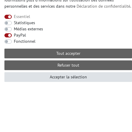
fournissons plus d'informations sur l'utilisation des données
Fibre à peindre sans structur
personnelles et des services dans notre
Déclaration de confidentialité
.
Essentiel
CONTATO
Statistiques
Médias externes
Avez-vou besoin d'aide? S'il vous plaît appelez-
PayPal
nous au:
Fonctionnel
+49 (0) 2104 833 11 22
Tout accepter
Heures d'ouverture du centre d'appels du lundi au
vendredi de
Refuser tout
10:00 alle 16:00 (MEZ)
E-mail: info@profhome.fr
Accepter la sélection
MODES DE PAIEMENT
DES MÉDIAS SOCIAUX