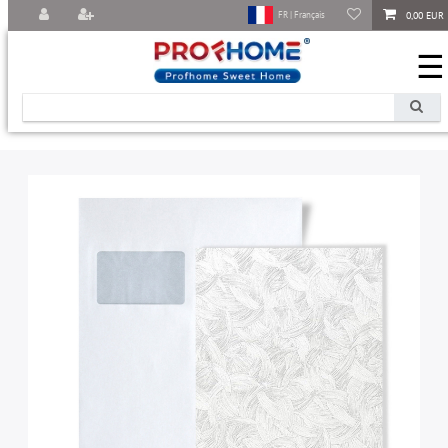
0,00 EUR
FR | Français
☰