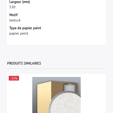
L
a
r
g
e
u
r
(
m
m
)
5
3
0
Motif
texturé
Type de papier peint
papier peint
PRODUITS SIMILAIRES
-33%