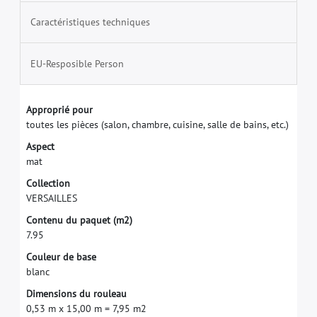
Caractéristiques techniques
EU-Resposible Person
A
p
p
r
o
p
r
i
é
p
o
u
r
t
o
u
t
e
s
l
e
s
p
i
è
c
e
s
(
s
a
l
o
n
,
c
h
a
m
b
r
e
,
c
u
i
s
i
n
e
,
s
a
l
l
e
d
e
b
a
i
n
s
,
e
t
c
.
)
A
s
p
e
c
t
m
a
t
C
o
l
l
e
c
t
i
o
n
V
E
R
S
A
I
L
L
E
S
C
o
n
t
e
n
u
d
u
p
a
q
u
e
t
(
m
2
)
7
.
9
5
C
o
u
l
e
u
r
d
e
b
a
s
e
b
l
a
n
c
D
i
m
e
n
s
i
o
n
s
d
u
r
o
u
l
e
a
u
0
,
5
3
m
x
1
5
,
0
0
m
=
7
,
9
5
m
2