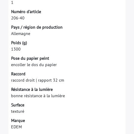
1
N
u
m
é
r
o
d
'
a
r
t
i
c
l
e
2
0
6
-
4
0
P
a
y
s
/
r
é
g
i
o
n
d
e
p
r
o
d
u
c
t
i
o
n
A
l
l
e
m
a
g
n
e
P
o
i
d
s
(
g
)
1
3
0
0
P
o
s
e
d
u
p
a
p
i
e
r
p
e
i
n
t
e
n
c
o
l
l
e
r
l
e
d
o
s
d
u
p
a
p
i
e
r
R
a
c
c
o
r
d
r
a
c
c
o
r
d
d
r
o
i
t
|
r
a
p
p
o
r
t
3
2
c
m
R
é
s
i
s
t
a
n
c
e
à
l
a
l
u
m
i
è
r
e
b
o
n
n
e
r
é
s
i
s
t
a
n
c
e
à
l
a
l
u
m
i
è
r
e
S
u
r
f
a
c
e
t
e
x
t
u
r
é
M
a
r
q
u
e
E
D
E
M