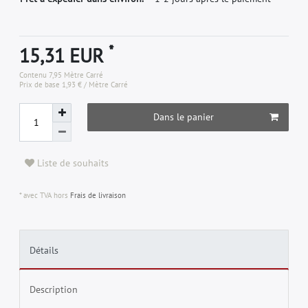
*
15,31 EUR
Contenu
7,95
Mètre Carré
Prix de base
1,93 € / Mètre Carré
Dans le panier
Liste de souhaits
* avec TVA hors
Frais de livraison
Détails
Description