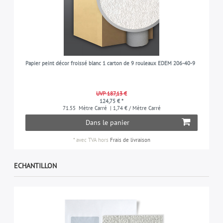
Papier peint décor froissé blanc 1 carton de 9 rouleaux EDEM 206-40-9
UVP 187,13 €
124,75 € *
71.55
Mètre Carré
| 1,74 € / Mètre Carré
Dans le panier
*
avec TVA
hors
Frais de livraison
ECHANTILLON