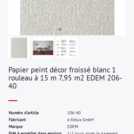
Papier peint décor froissé blanc 1
rouleau à 15 m 7,95 m2 EDEM 206-
40
N
u
m
é
r
o
d
'
a
r
t
i
c
l
e
2
0
6
-
4
0
F
a
b
r
i
c
a
n
t
e
-
D
e
l
u
x
G
m
b
H
M
a
r
q
u
e
E
D
E
M
Prêt à expédier dans environ.
1-2 jours après le paiement