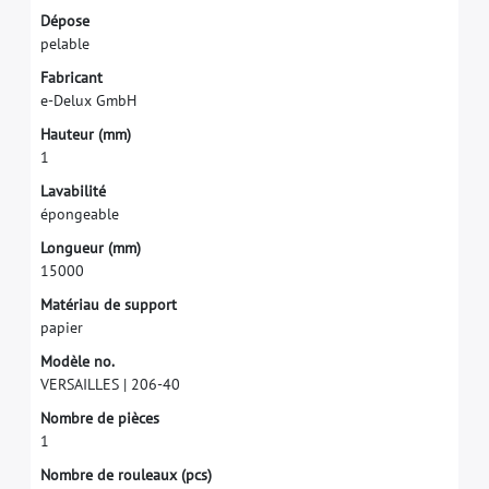
D
é
p
o
s
e
p
e
l
a
b
l
e
F
a
b
r
i
c
a
n
t
e
-
D
e
l
u
x
G
m
b
H
H
a
u
t
e
u
r
(
m
m
)
1
L
a
v
a
b
i
l
i
t
é
é
p
o
n
g
e
a
b
l
e
L
o
n
g
u
e
u
r
(
m
m
)
1
5
0
0
0
M
a
t
é
r
i
a
u
d
e
s
u
p
p
o
r
t
p
a
p
i
e
r
M
o
d
è
l
e
n
o
.
V
E
R
S
A
I
L
L
E
S
|
2
0
6
-
4
0
N
o
m
b
r
e
d
e
p
i
è
c
e
s
1
N
o
m
b
r
e
d
e
r
o
u
l
e
a
u
x
(
p
c
s
)