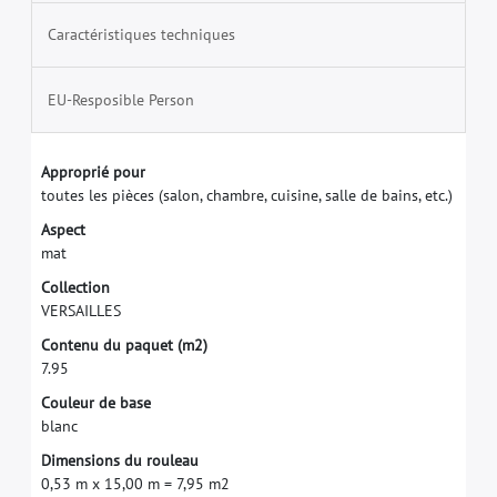
Caractéristiques techniques
EU-Resposible Person
A
p
p
r
o
p
r
i
é
p
o
u
r
t
o
u
t
e
s
l
e
s
p
i
è
c
e
s
(
s
a
l
o
n
,
c
h
a
m
b
r
e
,
c
u
i
s
i
n
e
,
s
a
l
l
e
d
e
b
a
i
n
s
,
e
t
c
.
)
A
s
p
e
c
t
m
a
t
C
o
l
l
e
c
t
i
o
n
V
E
R
S
A
I
L
L
E
S
C
o
n
t
e
n
u
d
u
p
a
q
u
e
t
(
m
2
)
7
.
9
5
C
o
u
l
e
u
r
d
e
b
a
s
e
b
l
a
n
c
D
i
m
e
n
s
i
o
n
s
d
u
r
o
u
l
e
a
u
0
,
5
3
m
x
1
5
,
0
0
m
=
7
,
9
5
m
2