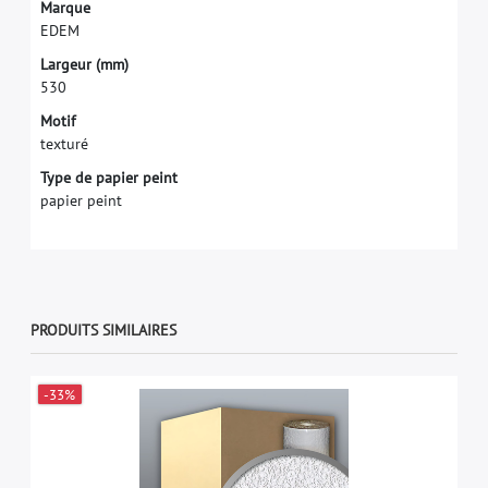
M
a
r
q
u
e
E
D
E
M
L
a
r
g
e
u
r
(
m
m
)
5
3
0
Motif
texturé
Type de papier peint
papier peint
PRODUITS SIMILAIRES
-33%