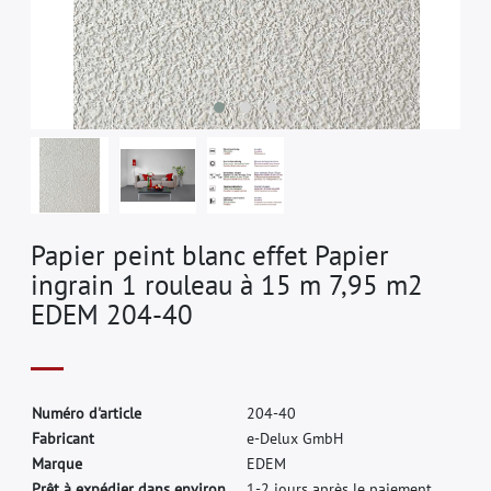
Papier peint blanc effet Papier
ingrain 1 rouleau à 15 m 7,95 m2
EDEM 204-40
N
u
m
é
r
o
d
'
a
r
t
i
c
l
e
2
0
4
-
4
0
F
a
b
r
i
c
a
n
t
e
-
D
e
l
u
x
G
m
b
H
M
a
r
q
u
e
E
D
E
M
Prêt à expédier dans environ.
1-2 jours après le paiement