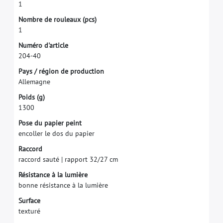
1
N
o
m
b
r
e
d
e
r
o
u
l
e
a
u
x
(
p
c
s
)
1
N
u
m
é
r
o
d
'
a
r
t
i
c
l
e
2
0
4
-
4
0
P
a
y
s
/
r
é
g
i
o
n
d
e
p
r
o
d
u
c
t
i
o
n
A
l
l
e
m
a
g
n
e
P
o
i
d
s
(
g
)
1
3
0
0
P
o
s
e
d
u
p
a
p
i
e
r
p
e
i
n
t
e
n
c
o
l
l
e
r
l
e
d
o
s
d
u
p
a
p
i
e
r
R
a
c
c
o
r
d
r
a
c
c
o
r
d
s
a
u
t
é
|
r
a
p
p
o
r
t
3
2
/
2
7
c
m
R
é
s
i
s
t
a
n
c
e
à
l
a
l
u
m
i
è
r
e
b
o
n
n
e
r
é
s
i
s
t
a
n
c
e
à
l
a
l
u
m
i
è
r
e
S
u
r
f
a
c
e
t
e
x
t
u
r
é