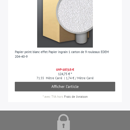
Papier peint blanc effet Papier ingrain 1 carton de 9 rouleaux EDEM
204-40-9
UVP 187,13 €
124,75 € *
71.55
Mètre Carré
| 1,74 € / Mètre Carré
Afficher l’article
*
avec TVA
hors
Frais de livraison