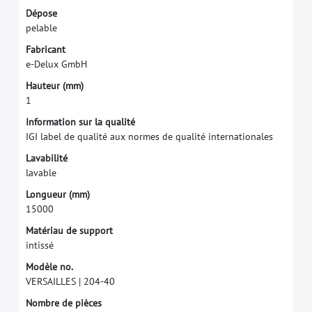
D
é
p
o
s
e
p
e
l
a
b
l
e
F
a
b
r
i
c
a
n
t
e
-
D
e
l
u
x
G
m
b
H
H
a
u
t
e
u
r
(
m
m
)
1
I
n
f
o
r
m
a
t
i
o
n
s
u
r
l
a
q
u
a
l
i
t
é
I
G
I
l
a
b
e
l
d
e
q
u
a
l
i
t
é
a
u
x
n
o
r
m
e
s
d
e
q
u
a
l
i
t
é
i
n
t
e
r
n
a
t
i
o
n
a
l
e
s
L
a
v
a
b
i
l
i
t
é
l
a
v
a
b
l
e
L
o
n
g
u
e
u
r
(
m
m
)
1
5
0
0
0
M
a
t
é
r
i
a
u
d
e
s
u
p
p
o
r
t
i
n
t
i
s
s
é
M
o
d
è
l
e
n
o
.
V
E
R
S
A
I
L
L
E
S
|
2
0
4
-
4
0
N
o
m
b
r
e
d
e
p
i
è
c
e
s