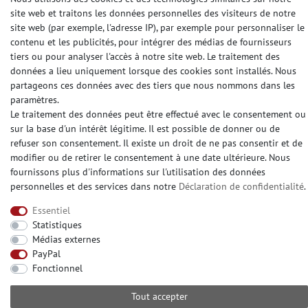
site web et traitons les données personnelles des visiteurs de notre
site web (par exemple, l'adresse IP), par exemple pour personnaliser le
contenu et les publicités, pour intégrer des médias de fournisseurs
MODES DE PAIEMENT
tiers ou pour analyser l'accès à notre site web. Le traitement des
données a lieu uniquement lorsque des cookies sont installés. Nous
partageons ces données avec des tiers que nous nommons dans les
paramètres.
DES MÉDIAS SOCIAUX
Le traitement des données peut être effectué avec le consentement ou
sur la base d'un intérêt légitime. Il est possible de donner ou de
refuser son consentement. Il existe un droit de ne pas consentir et de
modifier ou de retirer le consentement à une date ultérieure. Nous
fournissons plus d'informations sur l'utilisation des données
personnelles et des services dans notre
Déclaration de confidentialité
.
© Copyright 2026 | e-Delux GmbH
Essentiel
Statistiques
Médias externes
PayPal
Fonctionnel
Tout accepter