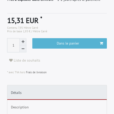
*
15,31 EUR
Contenu
7,95
Mètre Carré
Prix de base
1,93 € / Mètre Carré
Dans le panier
Liste de souhaits
* avec TVA hors
Frais de livraison
Détails
Description