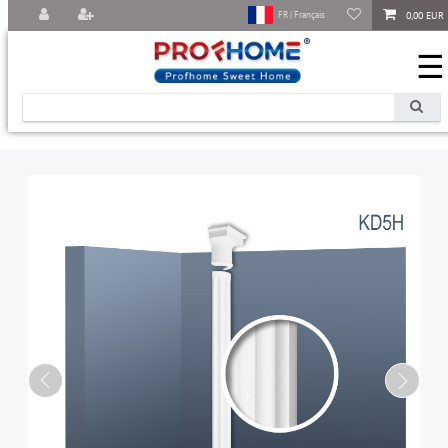
0,00 EUR
FR | Français
☰