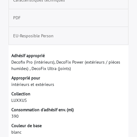
PDF
EU-Resposible Person
A
d
h
é
s
i
f
a
p
p
r
o
p
r
i
é
D
e
c
o
f
x
P
r
o
(
i
n
t
é
r
i
e
u
r
s
)
,
D
e
c
o
F
i
x
P
o
w
e
r
(
e
x
t
é
r
i
e
u
r
s
/
p
i
è
c
e
s
h
u
m
i
d
e
s
)
,
D
e
c
o
F
i
x
U
l
t
r
a
(
j
o
i
n
t
s
)
A
p
p
r
o
p
r
i
é
p
o
u
r
i
n
t
é
r
i
e
u
r
s
e
t
e
x
t
é
r
i
e
u
r
s
C
o
l
l
e
c
t
i
o
n
L
U
X
X
U
S
C
o
n
s
o
m
m
a
t
i
o
n
d
'
a
d
h
é
s
i
f
e
n
v
.
(
m
l
)
3
9
0
C
o
u
l
e
u
r
d
e
b
a
s
e
b
l
a
n
c