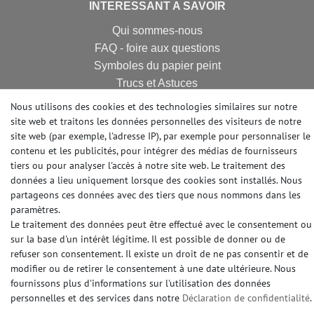
INTERESSANT A SAVOIR
Qui sommes-nous
FAQ - foire aux questions
Symboles du papier peint
Trucs et Astuces
Calculette papier peint
Nous utilisons des cookies et des technologies similaires sur notre
site web et traitons les données personnelles des visiteurs de notre
site web (par exemple, l'adresse IP), par exemple pour personnaliser le
contenu et les publicités, pour intégrer des médias de fournisseurs
FIBRE DE RENOVATION
tiers ou pour analyser l'accès à notre site web. Le traitement des
Revêtement de rénovation
données a lieu uniquement lorsque des cookies sont installés. Nous
Revêtement intissé lisse
partageons ces données avec des tiers que nous nommons dans les
paramètres.
Fibre de rénovation
Le traitement des données peut être effectué avec le consentement ou
Fibre à peindre sur intissé
sur la base d'un intérêt légitime. Il est possible de donner ou de
Maku Vlies
refuser son consentement. Il existe un droit de ne pas consentir et de
Fibre à peindre sans structur
modifier ou de retirer le consentement à une date ultérieure. Nous
fournissons plus d'informations sur l'utilisation des données
personnelles et des services dans notre
Déclaration de confidentialité
.