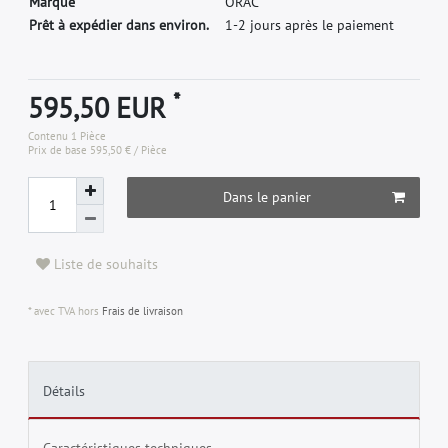
M
a
r
q
u
e
O
R
A
C
Prêt à expédier dans environ.
1-2 jours après le paiement
*
595,50 EUR
Contenu
1
Pièce
Prix de base
595,50 € / Pièce
Dans le panier
Liste de souhaits
* avec TVA hors
Frais de livraison
Détails
Caractéristiques techniques