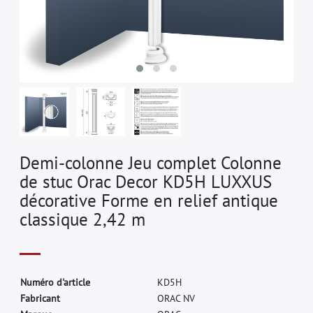
Demi-colonne Jeu complet Colonne
de stuc Orac Decor KD5H LUXXUS
décorative Forme en relief antique
classique 2,42 m
N
u
m
é
r
o
d
'
a
r
t
i
c
l
e
K
D
5
H
F
a
b
r
i
c
a
n
t
O
R
A
C
N
V