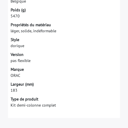
B
e
l
g
i
q
u
e
P
o
i
d
s
(
g
)
5
4
7
0
P
r
o
p
r
i
é
t
é
s
d
u
m
a
t
é
r
i
a
u
l
é
g
e
r
,
s
o
l
i
d
e
,
i
n
d
é
f
o
r
m
a
b
l
e
S
t
y
l
e
d
o
r
i
q
u
e
V
e
r
s
i
o
n
p
a
s
f
e
x
i
b
l
e
M
a
r
q
u
e
O
R
A
C
L
a
r
g
e
u
r
(
m
m
)
1
8
3
Type de produit
Kit demi-colonne complet