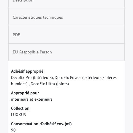
Caractéristiques techniques
PDF
EU-Resposible Person
A
d
h
é
s
i
f
a
p
p
r
o
p
r
i
é
D
e
c
o
f
x
P
r
o
(
i
n
t
é
r
i
e
u
r
s
)
,
D
e
c
o
F
i
x
P
o
w
e
r
(
e
x
t
é
r
i
e
u
r
s
/
p
i
è
c
e
s
h
u
m
i
d
e
s
)
,
D
e
c
o
F
i
x
U
l
t
r
a
(
j
o
i
n
t
s
)
A
p
p
r
o
p
r
i
é
p
o
u
r
i
n
t
é
r
i
e
u
r
s
e
t
e
x
t
é
r
i
e
u
r
s
C
o
l
l
e
c
t
i
o
n
L
U
X
X
U
S
C
o
n
s
o
m
m
a
t
i
o
n
d
'
a
d
h
é
s
i
f
e
n
v
.
(
m
l
)
9
0