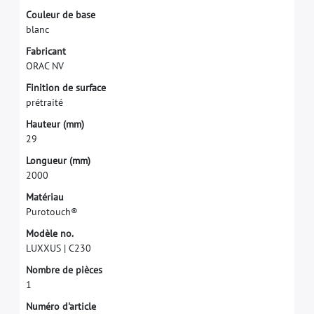
C
o
u
l
e
u
r
d
e
b
a
s
e
b
l
a
n
c
F
a
b
r
i
c
a
n
t
O
R
A
C
N
V
F
i
n
i
t
i
o
n
d
e
s
u
r
f
a
c
e
p
r
é
t
r
a
i
t
é
H
a
u
t
e
u
r
(
m
m
)
2
9
L
o
n
g
u
e
u
r
(
m
m
)
2
0
0
0
M
a
t
é
r
i
a
u
P
u
r
o
t
o
u
c
h
®
M
o
d
è
l
e
n
o
.
L
U
X
X
U
S
|
C
2
3
0
N
o
m
b
r
e
d
e
p
i
è
c
e
s
1
N
u
m
é
r
o
d
'
a
r
t
i
c
l
e