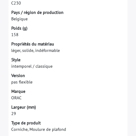
C
2
3
0
P
a
y
s
/
r
é
g
i
o
n
d
e
p
r
o
d
u
c
t
i
o
n
B
e
l
g
i
q
u
e
P
o
i
d
s
(
g
)
1
5
8
P
r
o
p
r
i
é
t
é
s
d
u
m
a
t
é
r
i
a
u
l
é
g
e
r
,
s
o
l
i
d
e
,
i
n
d
é
f
o
r
m
a
b
l
e
S
t
y
l
e
i
n
t
e
m
p
o
r
e
l
/
c
l
a
s
s
i
q
u
e
V
e
r
s
i
o
n
p
a
s
f
e
x
i
b
l
e
M
a
r
q
u
e
O
R
A
C
L
a
r
g
e
u
r
(
m
m
)
2
9
Type de produit
Corniche, Moulure de plafond