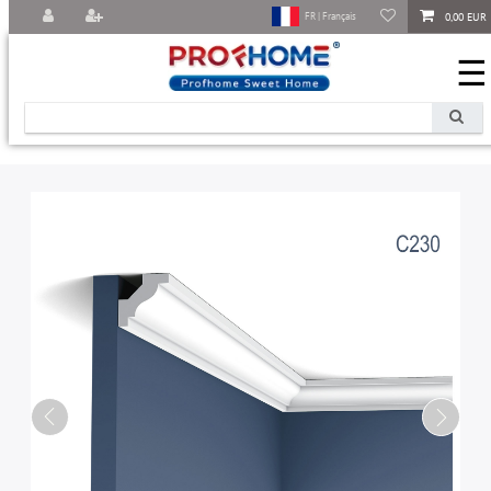
0,00 EUR
FR | Français
☰