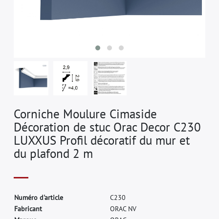
Corniche Moulure Cimaside
Décoration de stuc Orac Decor C230
LUXXUS Profil décoratif du mur et
du plafond 2 m
N
u
m
é
r
o
d
'
a
r
t
i
c
l
e
C
2
3
0
F
a
b
r
i
c
a
n
t
O
R
A
C
N
V