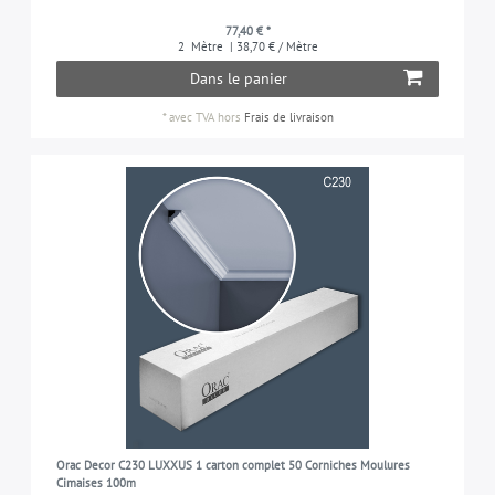
77,40 € *
2
Mètre
| 38,70 € / Mètre
Dans le panier
*
avec TVA
hors
Frais de livraison
Orac Decor C230 LUXXUS 1 carton complet 50 Corniches Moulures
Cimaises 100m