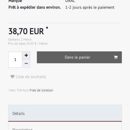
M
a
r
q
u
e
O
R
A
C
Prêt à expédier dans environ.
1-2 jours après le paiement
*
38,70 EUR
Contenu
2
Mètre
Prix de base
19,35 € / Mètre
Dans le panier
Liste de souhaits
* avec TVA hors
Frais de livraison
Détails
Description