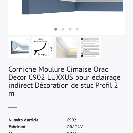
Corniche Moulure Cimaise Orac
Decor C902 LUXXUS pour éclairage
indirect Décoration de stuc Profil 2
m
N
u
m
é
r
o
d
'
a
r
t
i
c
l
e
C
9
0
2
F
a
b
r
i
c
a
n
t
O
R
A
C
N
V