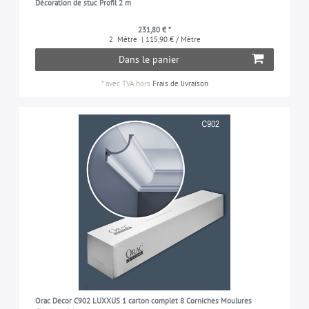
Décoration de stuc Profil 2 m
231,80 € *
2
Mètre
| 115,90 € / Mètre
Dans le panier
*
avec TVA
hors
Frais de livraison
Orac Decor C902 LUXXUS 1 carton complet 8 Corniches Moulures