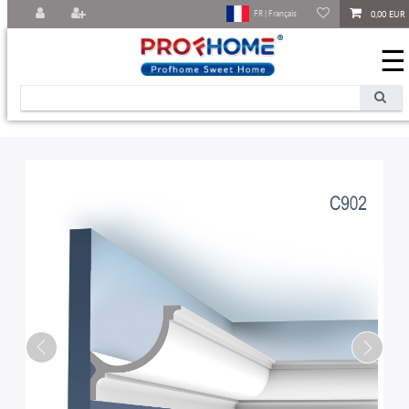
0,00 EUR
FR | Français
☰