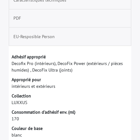
PDF
EU-Resposible Person
A
d
h
é
s
i
f
a
p
p
r
o
p
r
i
é
D
e
c
o
f
x
P
r
o
(
i
n
t
é
r
i
e
u
r
s
)
,
D
e
c
o
F
i
x
P
o
w
e
r
(
e
x
t
é
r
i
e
u
r
s
/
p
i
è
c
e
s
h
u
m
i
d
e
s
)
,
D
e
c
o
F
i
x
U
l
t
r
a
(
j
o
i
n
t
s
)
A
p
p
r
o
p
r
i
é
p
o
u
r
i
n
t
é
r
i
e
u
r
s
e
t
e
x
t
é
r
i
e
u
r
s
C
o
l
l
e
c
t
i
o
n
L
U
X
X
U
S
C
o
n
s
o
m
m
a
t
i
o
n
d
'
a
d
h
é
s
i
f
e
n
v
.
(
m
l
)
1
7
0
C
o
u
l
e
u
r
d
e
b
a
s
e
b
l
a
n
c