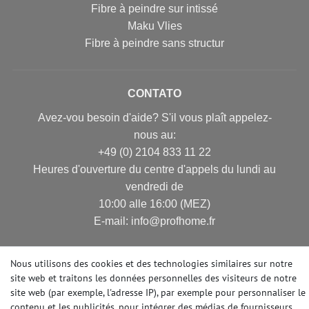
Fibre à peindre sur intissé
Maku Vlies
Fibre à peindre sans structur
CONTATO
Avez-vou besoin d'aide? S'il vous plaît appelez-
nous au:
+49 (0) 2104 833 11 22
Heures d'ouverture du centre d'appels du lundi au
vendredi de
10:00 alle 16:00 (MEZ)
E-mail: info@profhome.fr
Nous utilisons des cookies et des technologies similaires sur notre
site web et traitons les données personnelles des visiteurs de notre
MODES DE PAIEMENT
site web (par exemple, l'adresse IP), par exemple pour personnaliser le
contenu et les publicités, pour intégrer des médias de fournisseurs