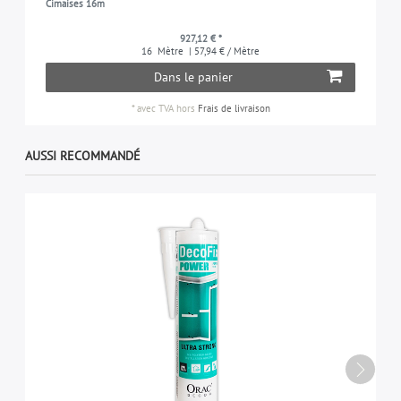
Cimaises 16m
927,12 € *
16
Mètre
| 57,94 € / Mètre
Dans le panier
*
avec TVA
hors
Frais de livraison
AUSSI RECOMMANDÉ