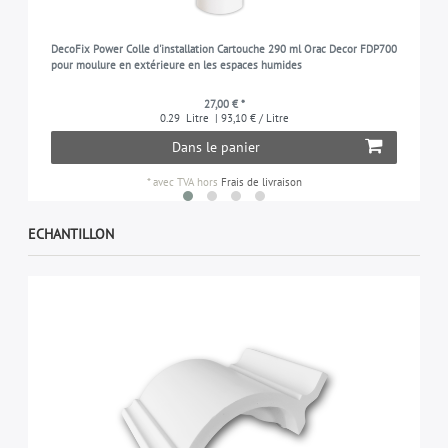
DecoFix Power Colle d'installation Cartouche 290 ml Orac Decor FDP700
pour moulure en extérieure en les espaces humides
27,00 € *
0.29
Litre
| 93,10 € / Litre
Dans le panier
*
avec TVA
hors
Frais de livraison
ECHANTILLON