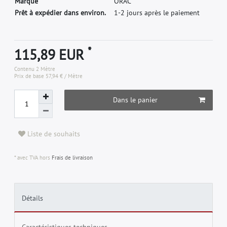
M
a
r
q
u
e
O
R
A
C
Prêt à expédier dans environ.
1-2 jours après le paiement
*
115,89 EUR
Contenu
2
Mètre
Prix de base
57,94 € / Mètre
Dans le panier
Liste de souhaits
* avec TVA hors
Frais de livraison
Détails
Caractéristiques techniques