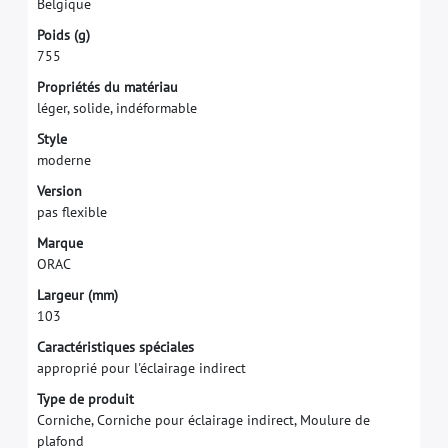
B
e
l
g
i
q
u
e
P
o
i
d
s
(
g
)
7
5
5
P
r
o
p
r
i
é
t
é
s
d
u
m
a
t
é
r
i
a
u
l
é
g
e
r
,
s
o
l
i
d
e
,
i
n
d
é
f
o
r
m
a
b
l
e
S
t
y
l
e
m
o
d
e
r
n
e
V
e
r
s
i
o
n
p
a
s
f
e
x
i
b
l
e
M
a
r
q
u
e
O
R
A
C
L
a
r
g
e
u
r
(
m
m
)
1
0
3
Caractéristiques spéciales
approprié pour l'éclairage indirect
Type de produit
Corniche, Corniche pour éclairage indirect, Moulure de
plafond