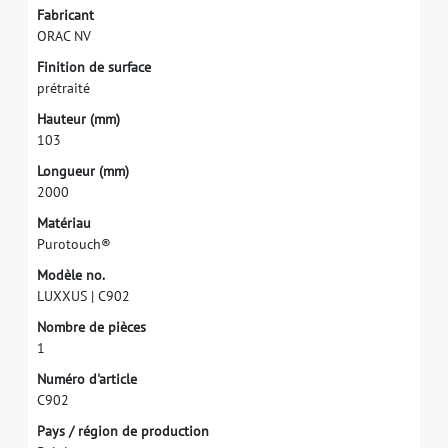
F
a
b
r
i
c
a
n
t
O
R
A
C
N
V
F
i
n
i
t
i
o
n
d
e
s
u
r
f
a
c
e
p
r
é
t
r
a
i
t
é
H
a
u
t
e
u
r
(
m
m
)
1
0
3
L
o
n
g
u
e
u
r
(
m
m
)
2
0
0
0
M
a
t
é
r
i
a
u
P
u
r
o
t
o
u
c
h
®
M
o
d
è
l
e
n
o
.
L
U
X
X
U
S
|
C
9
0
2
N
o
m
b
r
e
d
e
p
i
è
c
e
s
1
N
u
m
é
r
o
d
'
a
r
t
i
c
l
e
C
9
0
2
P
a
y
s
/
r
é
g
i
o
n
d
e
p
r
o
d
u
c
t
i
o
n