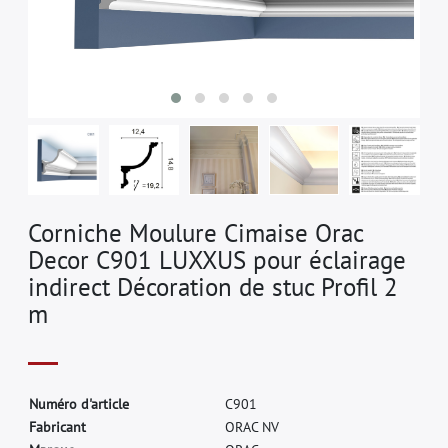
Corniche Moulure Cimaise Orac
Decor C901 LUXXUS pour éclairage
indirect Décoration de stuc Profil 2
m
N
u
m
é
r
o
d
'
a
r
t
i
c
l
e
C
9
0
1
F
a
b
r
i
c
a
n
t
O
R
A
C
N
V