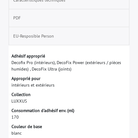
PDF
EU-Resposible Person
A
d
h
é
s
i
f
a
p
p
r
o
p
r
i
é
D
e
c
o
f
x
P
r
o
(
i
n
t
é
r
i
e
u
r
s
)
,
D
e
c
o
F
i
x
P
o
w
e
r
(
e
x
t
é
r
i
e
u
r
s
/
p
i
è
c
e
s
h
u
m
i
d
e
s
)
,
D
e
c
o
F
i
x
U
l
t
r
a
(
j
o
i
n
t
s
)
A
p
p
r
o
p
r
i
é
p
o
u
r
i
n
t
é
r
i
e
u
r
s
e
t
e
x
t
é
r
i
e
u
r
s
C
o
l
l
e
c
t
i
o
n
L
U
X
X
U
S
C
o
n
s
o
m
m
a
t
i
o
n
d
'
a
d
h
é
s
i
f
e
n
v
.
(
m
l
)
1
7
0
C
o
u
l
e
u
r
d
e
b
a
s
e
b
l
a
n
c