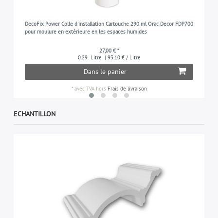
DecoFix Power Colle d'installation Cartouche 290 ml Orac Decor FDP700
pour moulure en extérieure en les espaces humides
27,00 € *
0.29
Litre
| 93,10 € / Litre
Dans le panier
*
avec TVA
hors
Frais de livraison
ECHANTILLON