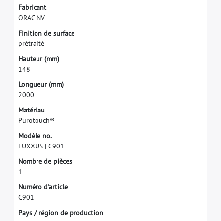
F
a
b
r
i
c
a
n
t
O
R
A
C
N
V
F
i
n
i
t
i
o
n
d
e
s
u
r
f
a
c
e
p
r
é
t
r
a
i
t
é
H
a
u
t
e
u
r
(
m
m
)
1
4
8
L
o
n
g
u
e
u
r
(
m
m
)
2
0
0
0
M
a
t
é
r
i
a
u
P
u
r
o
t
o
u
c
h
®
M
o
d
è
l
e
n
o
.
L
U
X
X
U
S
|
C
9
0
1
N
o
m
b
r
e
d
e
p
i
è
c
e
s
1
N
u
m
é
r
o
d
'
a
r
t
i
c
l
e
C
9
0
1
P
a
y
s
/
r
é
g
i
o
n
d
e
p
r
o
d
u
c
t
i
o
n