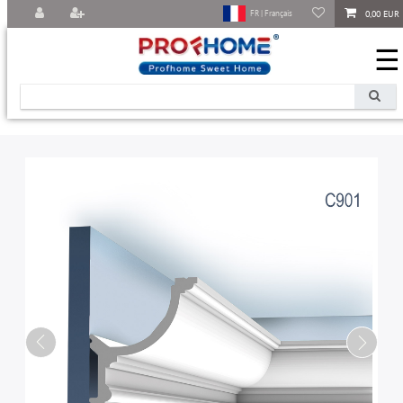
0,00 EUR
FR | Français
☰