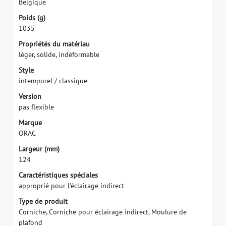
B
e
l
g
i
q
u
e
P
o
i
d
s
(
g
)
1
0
3
5
P
r
o
p
r
i
é
t
é
s
d
u
m
a
t
é
r
i
a
u
l
é
g
e
r
,
s
o
l
i
d
e
,
i
n
d
é
f
o
r
m
a
b
l
e
S
t
y
l
e
i
n
t
e
m
p
o
r
e
l
/
c
l
a
s
s
i
q
u
e
V
e
r
s
i
o
n
p
a
s
f
e
x
i
b
l
e
M
a
r
q
u
e
O
R
A
C
L
a
r
g
e
u
r
(
m
m
)
1
2
4
Caractéristiques spéciales
approprié pour l'éclairage indirect
Type de produit
Corniche, Corniche pour éclairage indirect, Moulure de
plafond