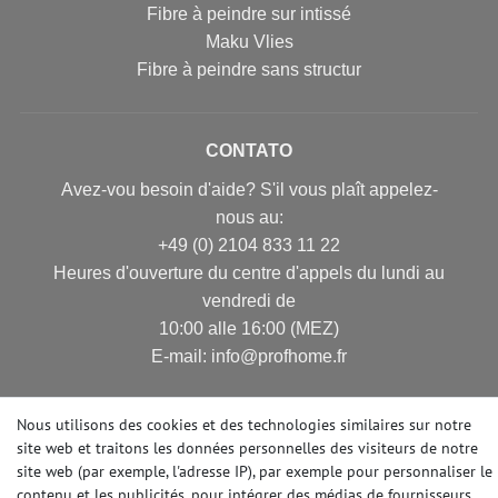
Fibre à peindre sur intissé
Maku Vlies
Fibre à peindre sans structur
CONTATO
Avez-vou besoin d'aide? S'il vous plaît appelez-
nous au:
+49 (0) 2104 833 11 22
Heures d'ouverture du centre d'appels du lundi au
vendredi de
10:00 alle 16:00 (MEZ)
E-mail: info@profhome.fr
Nous utilisons des cookies et des technologies similaires sur notre
site web et traitons les données personnelles des visiteurs de notre
MODES DE PAIEMENT
site web (par exemple, l'adresse IP), par exemple pour personnaliser le
contenu et les publicités, pour intégrer des médias de fournisseurs