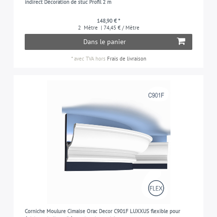
indirect Décoration de stuc Profil 2 m
148,90 € *
2
Mètre
| 74,45 € / Mètre
Dans le panier
*
avec TVA
hors
Frais de livraison
Corniche Moulure Cimaise Orac Decor C901F LUXXUS flexible pour