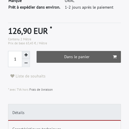
M
a
r
q
u
e
O
R
A
C
Prêt à expédier dans environ.
1-2 jours après le paiement
*
126,90 EUR
Contenu
2
Mètre
Prix de base
63,45 € / Mètre
Dans le panier
Liste de souhaits
* avec TVA hors
Frais de livraison
Détails
Caractéristiques techniques