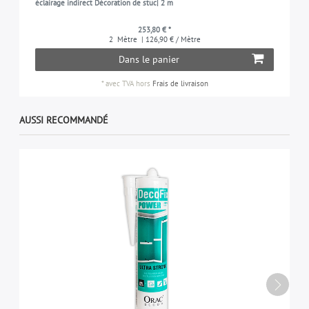
éclairage indirect Décoration de stuc| 2 m
253,80 € *
2
Mètre
| 126,90 € / Mètre
Dans le panier
*
avec TVA
hors
Frais de livraison
AUSSI RECOMMANDÉ