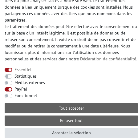
tiers ou pour analyser l'accès à notre site web. Le traitement des
données a lieu uniquement lorsque des cookies sont installés. Nous
Revêtement intissé lisse
partageons ces données avec des tiers que nous nommons dans les
Fibre de rénovation
paramètres.
Fibre à peindre sur intissé
Le traitement des données peut être effectué avec le consentement ou
Maku Vlies
sur la base d'un intérêt légitime. Il est possible de donner ou de
Fibre à peindre sans structur
refuser son consentement. Il existe un droit de ne pas consentir et de
modifier ou de retirer le consentement à une date ultérieure. Nous
fournissons plus d'informations sur l'utilisation des données
personnelles et des services dans notre
Déclaration de confidentialité
.
CONTATO
Essentiel
Avez-vou besoin d'aide? S'il vous plaît appelez-
Statistiques
nous au:
Médias externes
+49 (0) 2104 833 11 22
PayPal
Heures d'ouverture du centre d'appels du lundi au
Fonctionnel
vendredi de
Tout accepter
10:00 alle 16:00 (MEZ)
E-mail: info@profhome.fr
Refuser tout
Accepter la sélection