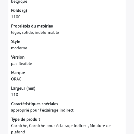
B
e
l
g
i
q
u
e
P
o
i
d
s
(
g
)
1
1
0
0
P
r
o
p
r
i
é
t
é
s
d
u
m
a
t
é
r
i
a
u
l
é
g
e
r
,
s
o
l
i
d
e
,
i
n
d
é
f
o
r
m
a
b
l
e
S
t
y
l
e
m
o
d
e
r
n
e
V
e
r
s
i
o
n
p
a
s
f
e
x
i
b
l
e
M
a
r
q
u
e
O
R
A
C
L
a
r
g
e
u
r
(
m
m
)
1
1
0
Caractéristiques spéciales
approprié pour l'éclairage indirect
Type de produit
Corniche, Corniche pour éclairage indirect, Moulure de
plafond