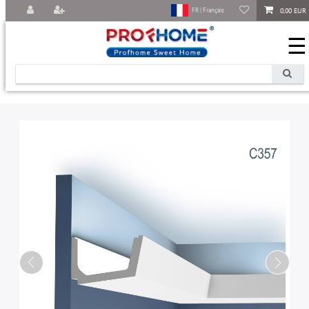
0,00 EUR
FR | Français
☰