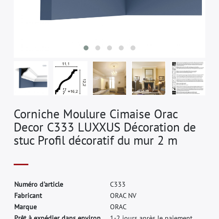
Corniche Moulure Cimaise Orac
Decor C333 LUXXUS Décoration de
stuc Profil décoratif du mur 2 m
N
u
m
é
r
o
d
'
a
r
t
i
c
l
e
C
3
3
3
F
a
b
r
i
c
a
n
t
O
R
A
C
N
V
M
a
r
q
u
e
O
R
A
C
Prêt à expédier dans environ.
1-2 jours après le paiement