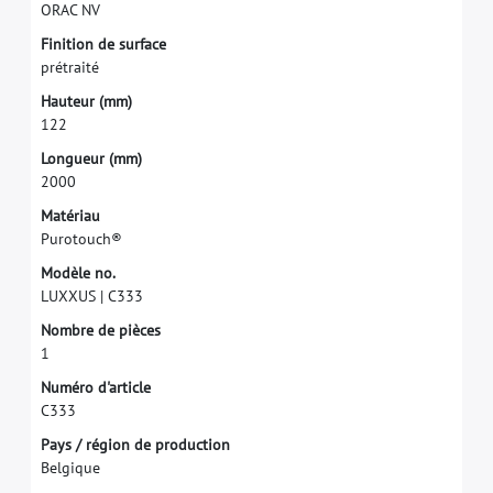
O
R
A
C
N
V
F
i
n
i
t
i
o
n
d
e
s
u
r
f
a
c
e
p
r
é
t
r
a
i
t
é
H
a
u
t
e
u
r
(
m
m
)
1
2
2
L
o
n
g
u
e
u
r
(
m
m
)
2
0
0
0
M
a
t
é
r
i
a
u
P
u
r
o
t
o
u
c
h
®
M
o
d
è
l
e
n
o
.
L
U
X
X
U
S
|
C
3
3
3
N
o
m
b
r
e
d
e
p
i
è
c
e
s
1
N
u
m
é
r
o
d
'
a
r
t
i
c
l
e
C
3
3
3
P
a
y
s
/
r
é
g
i
o
n
d
e
p
r
o
d
u
c
t
i
o
n
B
e
l
g
i
q
u
e