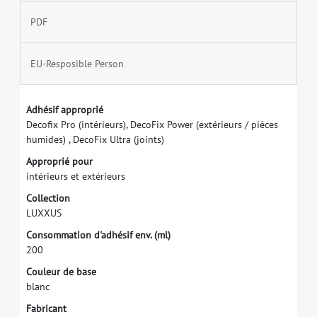
PDF
EU-Resposible Person
A
d
h
é
s
i
f
a
p
p
r
o
p
r
i
é
D
e
c
o
f
x
P
r
o
(
i
n
t
é
r
i
e
u
r
s
)
,
D
e
c
o
F
i
x
P
o
w
e
r
(
e
x
t
é
r
i
e
u
r
s
/
p
i
è
c
e
s
h
u
m
i
d
e
s
)
,
D
e
c
o
F
i
x
U
l
t
r
a
(
j
o
i
n
t
s
)
A
p
p
r
o
p
r
i
é
p
o
u
r
i
n
t
é
r
i
e
u
r
s
e
t
e
x
t
é
r
i
e
u
r
s
C
o
l
l
e
c
t
i
o
n
L
U
X
X
U
S
C
o
n
s
o
m
m
a
t
i
o
n
d
'
a
d
h
é
s
i
f
e
n
v
.
(
m
l
)
2
0
0
C
o
u
l
e
u
r
d
e
b
a
s
e
b
l
a
n
c
F
a
b
r
i
c
a
n
t