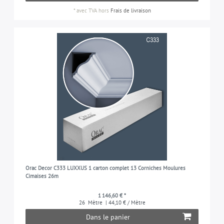
*
avec TVA
hors
Frais de livraison
Orac Decor C333 LUXXUS 1 carton complet 13 Corniches Moulures
Cimaises 26m
1 146,60 € *
26
Mètre
| 44,10 € / Mètre
Dans le panier