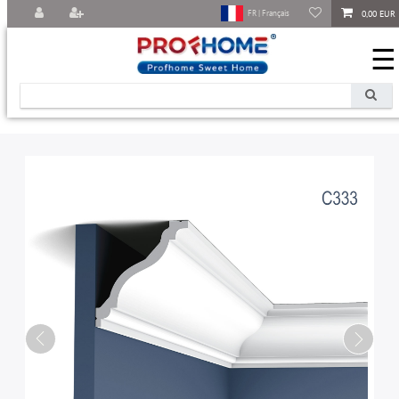
0,00 EUR
FR | Français
☰