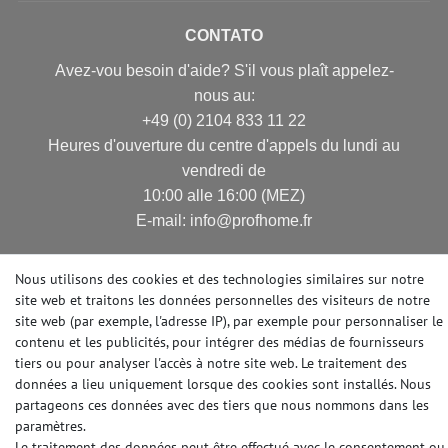
CONTATO
Avez-vou besoin d'aide? S'il vous plaît appelez-
nous au:
+49 (0) 2104 833 11 22
Heures d'ouverture du centre d'appels du lundi au
vendredi de
10:00 alle 16:00 (MEZ)
E-mail: info@profhome.fr
Nous utilisons des cookies et des technologies similaires sur notre
site web et traitons les données personnelles des visiteurs de notre
MODES DE PAIEMENT
site web (par exemple, l'adresse IP), par exemple pour personnaliser le
contenu et les publicités, pour intégrer des médias de fournisseurs
tiers ou pour analyser l'accès à notre site web. Le traitement des
données a lieu uniquement lorsque des cookies sont installés. Nous
DES MÉDIAS SOCIAUX
partageons ces données avec des tiers que nous nommons dans les
paramètres.
Le traitement des données peut être effectué avec le consentement ou