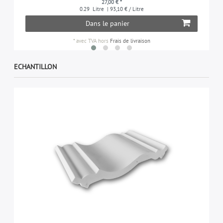
27,00 € *
0.29
Litre
| 93,10 € / Litre
Dans le panier
*
avec TVA
hors
Frais de livraison
ECHANTILLON