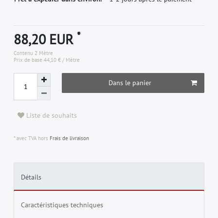
*
88,20 EUR
Contenu
2
Mètre
Prix de base
44,10 € / Mètre
Dans le panier
Liste de souhaits
* avec TVA hors
Frais de livraison
Détails
Caractéristiques techniques