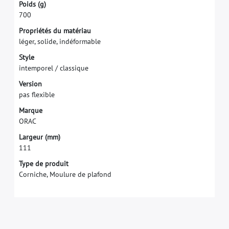
P
o
i
d
s
(
g
)
7
0
0
P
r
o
p
r
i
é
t
é
s
d
u
m
a
t
é
r
i
a
u
l
é
g
e
r
,
s
o
l
i
d
e
,
i
n
d
é
f
o
r
m
a
b
l
e
S
t
y
l
e
i
n
t
e
m
p
o
r
e
l
/
c
l
a
s
s
i
q
u
e
V
e
r
s
i
o
n
p
a
s
f
e
x
i
b
l
e
M
a
r
q
u
e
O
R
A
C
L
a
r
g
e
u
r
(
m
m
)
1
1
1
Type de produit
Corniche, Moulure de plafond