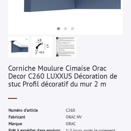
Corniche Moulure Cimaise Orac
Decor C260 LUXXUS Décoration de
stuc Profil décoratif du mur 2 m
N
u
m
é
r
o
d
'
a
r
t
i
c
l
e
C
2
6
0
F
a
b
r
i
c
a
n
t
O
R
A
C
N
V
M
a
r
q
u
e
O
R
A
C
Prêt à expédier dans environ.
1-2 jours après le paiement