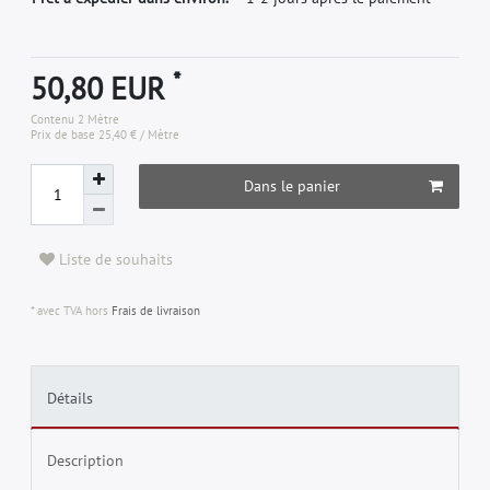
*
50,80 EUR
Contenu
2
Mètre
Prix de base
25,40 € / Mètre
Dans le panier
Liste de souhaits
* avec TVA hors
Frais de livraison
Détails
Description