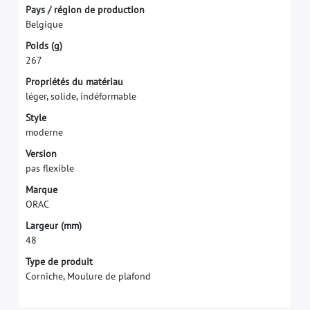
P
a
y
s
/
r
é
g
i
o
n
d
e
p
r
o
d
u
c
t
i
o
n
B
e
l
g
i
q
u
e
P
o
i
d
s
(
g
)
2
6
7
P
r
o
p
r
i
é
t
é
s
d
u
m
a
t
é
r
i
a
u
l
é
g
e
r
,
s
o
l
i
d
e
,
i
n
d
é
f
o
r
m
a
b
l
e
S
t
y
l
e
m
o
d
e
r
n
e
V
e
r
s
i
o
n
p
a
s
f
e
x
i
b
l
e
M
a
r
q
u
e
O
R
A
C
L
a
r
g
e
u
r
(
m
m
)
4
8
Type de produit
Corniche, Moulure de plafond