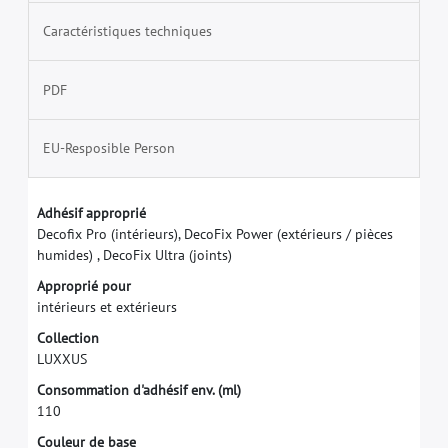
Caractéristiques techniques
PDF
EU-Resposible Person
A
d
h
é
s
i
f
a
p
p
r
o
p
r
i
é
D
e
c
o
f
x
P
r
o
(
i
n
t
é
r
i
e
u
r
s
)
,
D
e
c
o
F
i
x
P
o
w
e
r
(
e
x
t
é
r
i
e
u
r
s
/
p
i
è
c
e
s
h
u
m
i
d
e
s
)
,
D
e
c
o
F
i
x
U
l
t
r
a
(
j
o
i
n
t
s
)
A
p
p
r
o
p
r
i
é
p
o
u
r
i
n
t
é
r
i
e
u
r
s
e
t
e
x
t
é
r
i
e
u
r
s
C
o
l
l
e
c
t
i
o
n
L
U
X
X
U
S
C
o
n
s
o
m
m
a
t
i
o
n
d
'
a
d
h
é
s
i
f
e
n
v
.
(
m
l
)
1
1
0
C
o
u
l
e
u
r
d
e
b
a
s
e