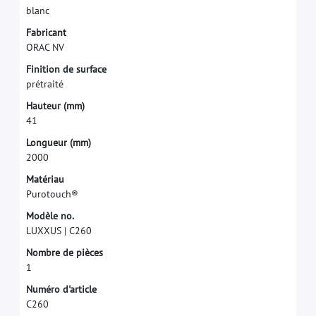
b
l
a
n
c
F
a
b
r
i
c
a
n
t
O
R
A
C
N
V
F
i
n
i
t
i
o
n
d
e
s
u
r
f
a
c
e
p
r
é
t
r
a
i
t
é
H
a
u
t
e
u
r
(
m
m
)
4
1
L
o
n
g
u
e
u
r
(
m
m
)
2
0
0
0
M
a
t
é
r
i
a
u
P
u
r
o
t
o
u
c
h
®
M
o
d
è
l
e
n
o
.
L
U
X
X
U
S
|
C
2
6
0
N
o
m
b
r
e
d
e
p
i
è
c
e
s
1
N
u
m
é
r
o
d
'
a
r
t
i
c
l
e
C
2
6
0