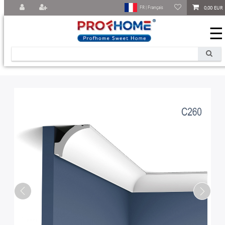
0,00 EUR
FR | Français
☰