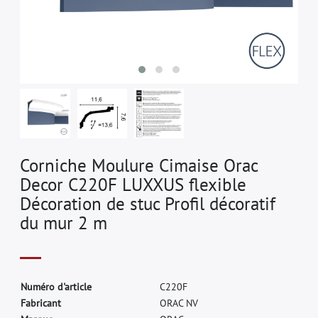
Corniche Moulure Cimaise Orac
Decor C220F LUXXUS flexible
Décoration de stuc Profil décoratif
du mur 2 m
N
u
m
é
r
o
d
'
a
r
t
i
c
l
e
C
2
2
0
F
F
a
b
r
i
c
a
n
t
O
R
A
C
N
V