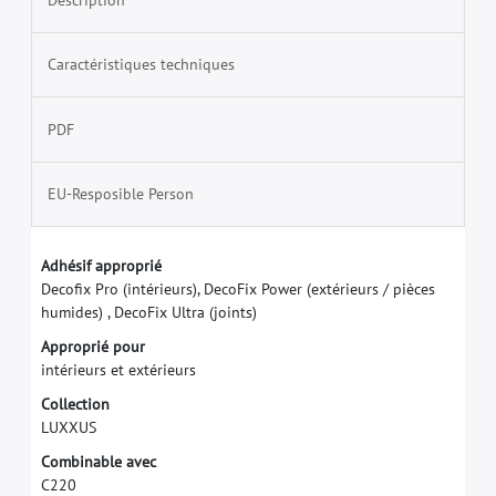
Caractéristiques techniques
PDF
EU-Resposible Person
A
d
h
é
s
i
f
a
p
p
r
o
p
r
i
é
D
e
c
o
f
x
P
r
o
(
i
n
t
é
r
i
e
u
r
s
)
,
D
e
c
o
F
i
x
P
o
w
e
r
(
e
x
t
é
r
i
e
u
r
s
/
p
i
è
c
e
s
h
u
m
i
d
e
s
)
,
D
e
c
o
F
i
x
U
l
t
r
a
(
j
o
i
n
t
s
)
A
p
p
r
o
p
r
i
é
p
o
u
r
i
n
t
é
r
i
e
u
r
s
e
t
e
x
t
é
r
i
e
u
r
s
C
o
l
l
e
c
t
i
o
n
L
U
X
X
U
S
C
o
m
b
i
n
a
b
l
e
a
v
e
c
C
2
2
0