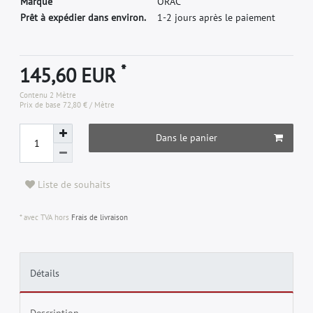
M
a
r
q
u
e
O
R
A
C
Prêt à expédier dans environ.
1-2 jours après le paiement
*
145,60 EUR
Contenu
2
Mètre
Prix de base
72,80 € / Mètre
Dans le panier
Liste de souhaits
* avec TVA hors
Frais de livraison
Détails
Description