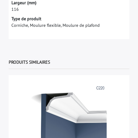
L
a
r
g
e
u
r
(
m
m
)
1
1
6
Type de produit
Corniche, Moulure flexible, Moulure de plafond
PRODUITS SIMILAIRES