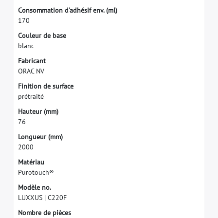
C
o
n
s
o
m
m
a
t
i
o
n
d
'
a
d
h
é
s
i
f
e
n
v
.
(
m
l
)
1
7
0
C
o
u
l
e
u
r
d
e
b
a
s
e
b
l
a
n
c
F
a
b
r
i
c
a
n
t
O
R
A
C
N
V
F
i
n
i
t
i
o
n
d
e
s
u
r
f
a
c
e
p
r
é
t
r
a
i
t
é
H
a
u
t
e
u
r
(
m
m
)
7
6
L
o
n
g
u
e
u
r
(
m
m
)
2
0
0
0
M
a
t
é
r
i
a
u
P
u
r
o
t
o
u
c
h
®
M
o
d
è
l
e
n
o
.
L
U
X
X
U
S
|
C
2
2
0
F
N
o
m
b
r
e
d
e
p
i
è
c
e
s