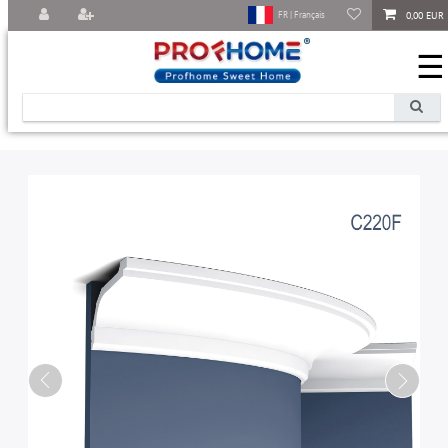
0,00 EUR
FR | Français
☰