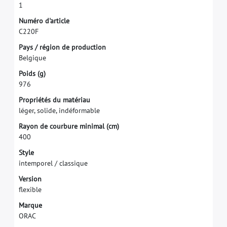
1
N
u
m
é
r
o
d
'
a
r
t
i
c
l
e
C
2
2
0
F
P
a
y
s
/
r
é
g
i
o
n
d
e
p
r
o
d
u
c
t
i
o
n
B
e
l
g
i
q
u
e
P
o
i
d
s
(
g
)
9
7
6
P
r
o
p
r
i
é
t
é
s
d
u
m
a
t
é
r
i
a
u
l
é
g
e
r
,
s
o
l
i
d
e
,
i
n
d
é
f
o
r
m
a
b
l
e
R
a
y
o
n
d
e
c
o
u
r
b
u
r
e
m
i
n
i
m
a
l
(
c
m
)
4
0
0
S
t
y
l
e
i
n
t
e
m
p
o
r
e
l
/
c
l
a
s
s
i
q
u
e
V
e
r
s
i
o
n
f
e
x
i
b
l
e
M
a
r
q
u
e
O
R
A
C