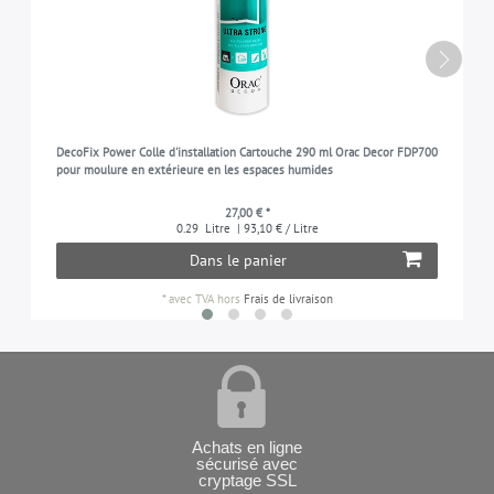
DecoFix Power Colle d'installation Cartouche 290 ml Orac Decor FDP700
pour moulure en extérieure en les espaces humides
27,00 € *
0.29
Litre
| 93,10 € / Litre
Dans le panier
*
avec TVA
hors
Frais de livraison
Achats en ligne
sécurisé avec
cryptage SSL