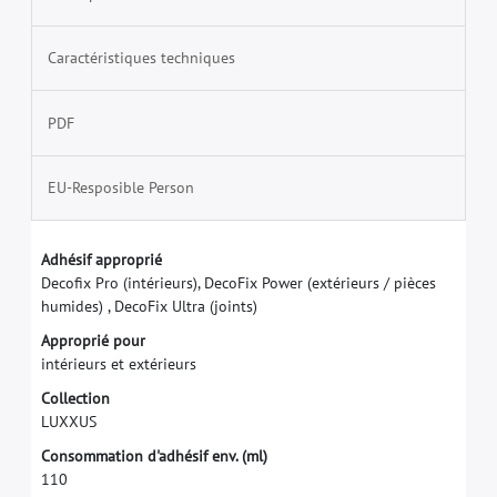
Caractéristiques techniques
PDF
EU-Resposible Person
A
d
h
é
s
i
f
a
p
p
r
o
p
r
i
é
D
e
c
o
f
x
P
r
o
(
i
n
t
é
r
i
e
u
r
s
)
,
D
e
c
o
F
i
x
P
o
w
e
r
(
e
x
t
é
r
i
e
u
r
s
/
p
i
è
c
e
s
h
u
m
i
d
e
s
)
,
D
e
c
o
F
i
x
U
l
t
r
a
(
j
o
i
n
t
s
)
A
p
p
r
o
p
r
i
é
p
o
u
r
i
n
t
é
r
i
e
u
r
s
e
t
e
x
t
é
r
i
e
u
r
s
C
o
l
l
e
c
t
i
o
n
L
U
X
X
U
S
C
o
n
s
o
m
m
a
t
i
o
n
d
'
a
d
h
é
s
i
f
e
n
v
.
(
m
l
)
1
1
0