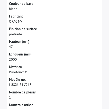
C
o
u
l
e
u
r
d
e
b
a
s
e
b
l
a
n
c
F
a
b
r
i
c
a
n
t
O
R
A
C
N
V
F
i
n
i
t
i
o
n
d
e
s
u
r
f
a
c
e
p
r
é
t
r
a
i
t
é
H
a
u
t
e
u
r
(
m
m
)
4
7
L
o
n
g
u
e
u
r
(
m
m
)
2
0
0
0
M
a
t
é
r
i
a
u
P
u
r
o
t
o
u
c
h
®
M
o
d
è
l
e
n
o
.
L
U
X
X
U
S
|
C
2
1
5
N
o
m
b
r
e
d
e
p
i
è
c
e
s
1
N
u
m
é
r
o
d
'
a
r
t
i
c
l
e