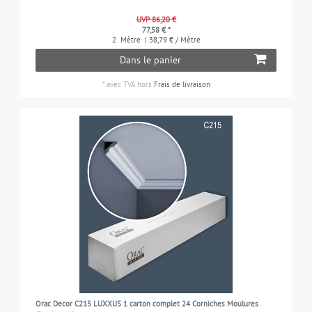
UVP 86,20 €
77,58 € *
2
Mètre
| 38,79 € / Mètre
Dans le panier
*
avec TVA
hors
Frais de livraison
Orac Decor C215 LUXXUS 1 carton complet 24 Corniches Moulures