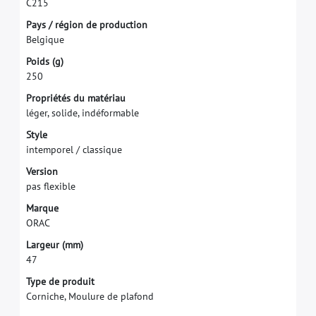
C
2
1
5
P
a
y
s
/
r
é
g
i
o
n
d
e
p
r
o
d
u
c
t
i
o
n
B
e
l
g
i
q
u
e
P
o
i
d
s
(
g
)
2
5
0
P
r
o
p
r
i
é
t
é
s
d
u
m
a
t
é
r
i
a
u
l
é
g
e
r
,
s
o
l
i
d
e
,
i
n
d
é
f
o
r
m
a
b
l
e
S
t
y
l
e
i
n
t
e
m
p
o
r
e
l
/
c
l
a
s
s
i
q
u
e
V
e
r
s
i
o
n
p
a
s
f
e
x
i
b
l
e
M
a
r
q
u
e
O
R
A
C
L
a
r
g
e
u
r
(
m
m
)
4
7
Type de produit
Corniche, Moulure de plafond