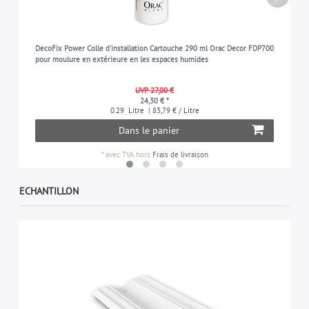
DecoFix Power Colle d'installation Cartouche 290 ml Orac Decor FDP700
pour moulure en extérieure en les espaces humides
UVP 27,00 €
24,30 € *
0.29
Litre
| 83,79 € / Litre
Dans le panier
*
avec TVA
hors
Frais de livraison
ECHANTILLON