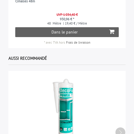
Cimaises 48m
UVP 1 034,40 €
930,96 € *
48
Mètre
| 19,40 € / Mètre
Dans le panier
*
avec TVA
hors
Frais de livraison
AUSSI RECOMMANDÉ