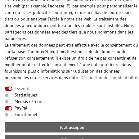
site web (par exemple, l'adresse IP), par exemple pour personnaliser le
FIBRE DE RENOVATION
contenu et les publicités, pour intégrer des médias de fournisseurs
tiers ou pour analyser l'accès à notre site web. Le traitement des
Revêtement de rénovation
données a lieu uniquement lorsque des cookies sont installés. Nous
Revêtement intissé lisse
partageons ces données avec des tiers que nous nommons dans les
Fibre de rénovation
paramètres.
Fibre à peindre sur intissé
Le traitement des données peut être effectué avec le consentement ou
Maku Vlies
sur la base d'un intérêt légitime. Il est possible de donner ou de
refuser son consentement. Il existe un droit de ne pas consentir et de
Fibre à peindre sans structur
modifier ou de retirer le consentement à une date ultérieure. Nous
fournissons plus d'informations sur l'utilisation des données
personnelles et des services dans notre
Déclaration de confidentialité
.
CONTATO
Essentiel
Avez-vou besoin d'aide? S'il vous plaît appelez-
Statistiques
nous au:
Médias externes
+49 (0) 2104 833 11 22
PayPal
Fonctionnel
Heures d'ouverture du centre d'appels du lundi au
vendredi de
Tout accepter
10:00 alle 16:00 (MEZ)
E-mail: info@profhome.fr