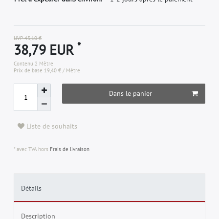
UVP 43,10 €
*
38,79 EUR
Contenu
2
Mètre
Prix de base
19,40 € / Mètre
Dans le panier
Liste de souhaits
* avec TVA hors
Frais de livraison
Détails
Description