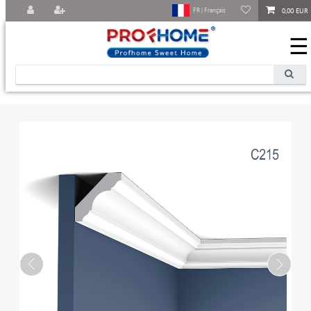
0,00 EUR
FR | Français
☰