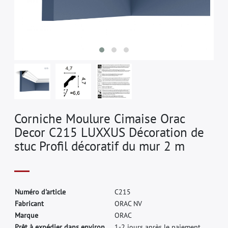
Corniche Moulure Cimaise Orac
Decor C215 LUXXUS Décoration de
stuc Profil décoratif du mur 2 m
N
u
m
é
r
o
d
'
a
r
t
i
c
l
e
C
2
1
5
F
a
b
r
i
c
a
n
t
O
R
A
C
N
V
M
a
r
q
u
e
O
R
A
C
Prêt à expédier dans environ.
1-2 jours après le paiement