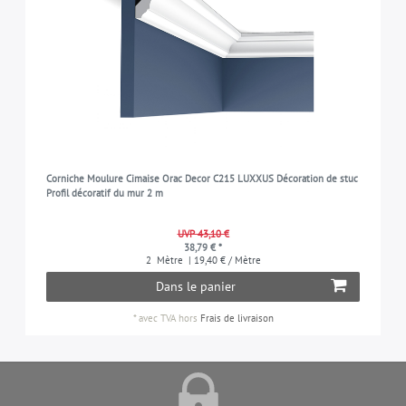
Corniche Moulure Cimaise Orac Decor C215 LUXXUS Décoration de stuc
Profil décoratif du mur 2 m
UVP 43,10 €
38,79 € *
2
Mètre
| 19,40 € / Mètre
Dans le panier
*
avec TVA
hors
Frais de livraison